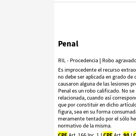
Penal
RIL - Procedencia | Robo agravado
Es improcedente el recurso extraordi
no debe ser aplicada en grado de co
causaron alguna de las lesiones pr
Penal es un robo calificado. No se
relacionada, cuando así correspond
que por constituir en dicho artícu
figura, sea en su forma consumad
meramente tentado por el sólo hec
normativo de la misma.
CPE
Art. 166 Inc. 1 |
CPE
Art.
90
|