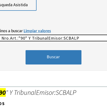
squeda Asistida
minos a buscar
Limpiar valores
90
" Y TribunalEmisor:SCBALP
OS