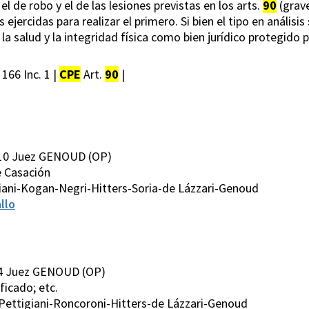
l de robo y el de las lesiones previstas en los arts.
90
(grave
 ejercidas para realizar el primero. Si bien el tipo en análisi
, la salud y la integridad física como bien jurídico protegido
 166 Inc. 1 |
CPE
Art.
90
|
010 Juez GENOUD (OP)
de Casación
iani-Kogan-Negri-Hitters-Soria-de Lázzari-Genoud
llo
04 Juez GENOUD (OP)
ificado; etc.
Pettigiani-Roncoroni-Hitters-de Lázzari-Genoud