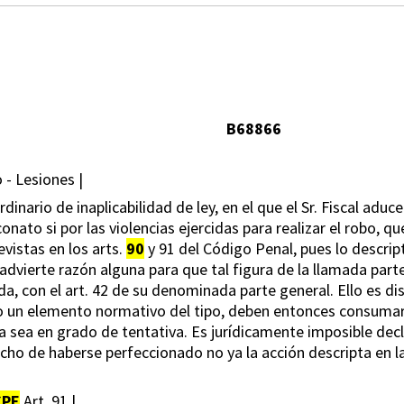
B68866
 - Lesiones |
nario de inaplicabilidad de ley, en el que el Sr. Fiscal aduce q
nato si por las violencias ejercidas para realizar el robo, q
evistas en los arts.
90
y 91 del Código Penal, pues lo descript
 advierte razón alguna para que tal figura de la llamada part
a, con el art. 42 de su denominada parte general. Ello es dis
lo un elemento normativo del tipo, deben entonces consumars
a sea en grado de tentativa. Es jurídicamente imposible de
ho de haberse perfeccionado no ya la acción descripta en l
CPE
Art. 91 |