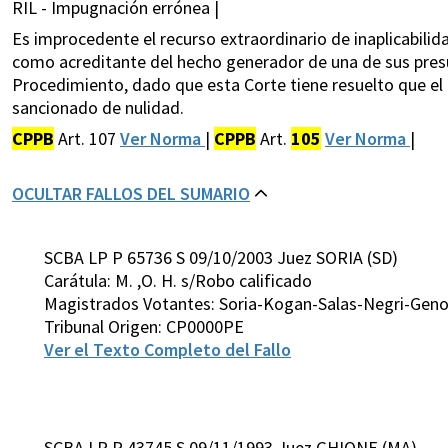
RIL - Impugnación errónea |
Es improcedente el recurso extraordinario de inaplicabilida
como acreditante del hecho generador de una de sus presu
Procedimiento, dado que esta Corte tiene resuelto que el
sancionado de nulidad.
CPPB
Art. 107
Ver Norma
|
CPPB
Art.
105
Ver Norma
|
OCULTAR FALLOS DEL SUMARIO
SCBA LP P 65736 S 09/10/2003 Juez SORIA (SD)
Carátula: M. ,O. H. s/Robo calificado
Magistrados Votantes: Soria-Kogan-Salas-Negri-Gen
Tribunal Origen: CP0000PE
Ver el Texto Completo del Fallo
SCBA LP P 43745 S 09/11/1993 Juez GHIONE (MA)