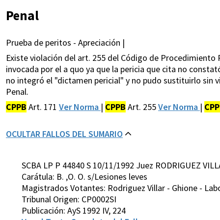
Penal
Prueba de peritos - Apreciación |
Existe violación del art. 255 del Código de Procedimiento P
invocada por el a quo ya que la pericia que cita no constató 
no integró el "dictamen pericial" y no pudo sustituirlo sin v
Penal.
CPPB
Art. 171
Ver Norma
|
CPPB
Art. 255
Ver Norma
|
CPP
OCULTAR FALLOS DEL SUMARIO
SCBA LP P 44840 S 10/11/1992 Juez RODRIGUEZ VILL
Carátula: B. ,O. O. s/Lesiones leves
Magistrados Votantes: Rodriguez Villar - Ghione - Lab
Tribunal Origen: CP0002SI
Publicación: AyS 1992 IV, 224