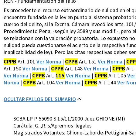
REN - Fundamentación del fallo |
Es procedente el recurso extraordinario de nulidad en el q
encuentra fundada en la ley en punto al sistema probatorio
cuerpo del delito, si la Excma. Cámara invocó los arts. 101
Procedimiento Penal -según ley 3589 y sus modif.-, pero e
se relacionan con la valoración probatoria. Lo expuesto no 
nulidad pueda cuestionarse el acierto de la respectiva fu
inaplicabilidad de ley). Pero las citas respectivas deben se
CPPB
Art. 101
Ver Norma
|
CPPB
Art. 151
Ver Norma
|
CPP
Art. 150
Ver Norma
|
CPPB
Art. 148
Ver Norma
|
CPPB
Art.
Ver Norma
|
CPPB
Art.
115
Ver Norma
|
CPPB
Art. 105
Ver
Norma
|
CPPB
Art. 104
Ver Norma
|
CPPB
Art. 144
Ver No
OCULTAR FALLOS DEL SUMARIO
SCBA LP P 55090 S 15/11/2000 Juez GHIONE (MI)
Carátula: G. ,R. s/Apremios ilegales
Magistrados Votantes: Ghione-Laborde-Pettigiani-San