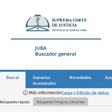
Buscar
Sumarios
Novedades
Ay
Acumulados
Más información
Carga y Edición de datos
Búsqueda rápida
Búsqueda Integral y Asistida