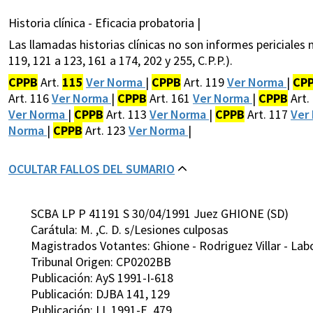
Historia clínica - Eficacia probatoria |
Las llamadas historias clínicas no son informes periciales 
119, 121 a 123, 161 a 174, 202 y 255, C.P.P.).
CPPB
Art.
115
Ver Norma
|
CPPB
Art. 119
Ver Norma
|
CP
Art. 116
Ver Norma
|
CPPB
Art. 161
Ver Norma
|
CPPB
Art.
Ver Norma
|
CPPB
Art. 113
Ver Norma
|
CPPB
Art. 117
Ver
Norma
|
CPPB
Art. 123
Ver Norma
|
OCULTAR FALLOS DEL SUMARIO
SCBA LP P 41191 S 30/04/1991 Juez GHIONE (SD)
Carátula: M. ,C. D. s/Lesiones culposas
Magistrados Votantes: Ghione - Rodriguez Villar - Lab
Tribunal Origen: CP0202BB
Publicación: AyS 1991-I-618
Publicación: DJBA 141, 129
Publicación: LL 1991-E, 479