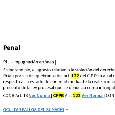
Penal
RIL - Impugnación errónea |
Es inatendible, el agravio relativo a la violación del derech
Pcia.) por vía del quebranto del art.
122
del C.P.P. (n.a.) a
respecto a su estado de ebriedad mediante la realización d
precepto de la ley procesal que se denuncia como infringid
CONB Art. 13
Ver Norma
|
CPPB
Art.
122
Ver Norma
| CON
OCULTAR FALLOS DEL SUMARIO