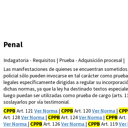
Penal
Indagatoria - Requisitos | Prueba - Adquisición procesal |
Las manifestaciones de quienes se encuentran sometidos a
policial sólo pueden invocarse en tal carácter como prueb
legales específicamente dirigidas a regular su incorporació
dichas normas, ya que la ley ha destinado textos especiale
luego puedan ser utilizadas como prueba de cargo (arts. 1
soslayarlos por vía testimonial.
CPPB
Art. 121
Ver Norma
|
CPPB
Art. 120
Ver Norma
|
CPP
Art. 128
Ver Norma
|
CPPB
Art. 124
Ver Norma
|
CPPB
Art.
Ver Norma
|
CPPB
Art. 126
Ver Norma
|
CPPB
Art. 119
Ver