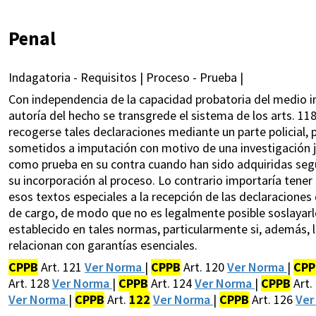
Penal
Indagatoria - Requisitos | Proceso - Prueba |
Con independencia de la capacidad probatoria del medio i
autoría del hecho se transgrede el sistema de los arts. 11
recogerse tales declaraciones mediante un parte policial,
sometidos a imputación con motivo de una investigación jud
como prueba en su contra cuando han sido adquiridas segú
su incorporación al proceso. Lo contrario importaría tener
esos textos especiales a la recepción de las declaracione
de cargo, de modo que no es legalmente posible soslayarlo
establecido en tales normas, particularmente si, además, l
relacionan con garantías esenciales.
CPPB
Art. 121
Ver Norma
|
CPPB
Art. 120
Ver Norma
|
CPP
Art. 128
Ver Norma
|
CPPB
Art. 124
Ver Norma
|
CPPB
Art.
Ver Norma
|
CPPB
Art.
122
Ver Norma
|
CPPB
Art. 126
Ver