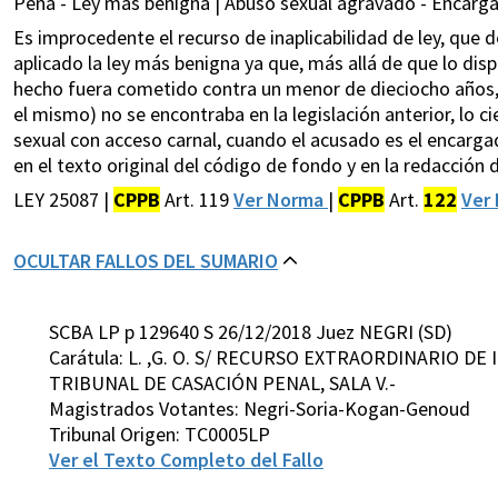
Pena - Ley más benigna | Abuso sexual agravado - Encarga
Es improcedente el recurso de inaplicabilidad de ley, que d
aplicado la ley más benigna ya que, más allá de que lo dispu
hecho fuera cometido contra un menor de dieciocho años, 
el mismo) no se encontraba en la legislación anterior, lo c
sexual con acceso carnal, cuando el acusado es el encargad
en el texto original del código de fondo y en la redacción d
LEY 25087 |
CPPB
Art. 119
Ver Norma
|
CPPB
Art.
122
Ver
OCULTAR FALLOS DEL SUMARIO
SCBA LP p 129640 S 26/12/2018 Juez NEGRI (SD)
Carátula: L. ,G. O. S/ RECURSO EXTRAORDINARIO DE
TRIBUNAL DE CASACIÓN PENAL, SALA V.-
Magistrados Votantes: Negri-Soria-Kogan-Genoud
Tribunal Origen: TC0005LP
Ver el Texto Completo del Fallo