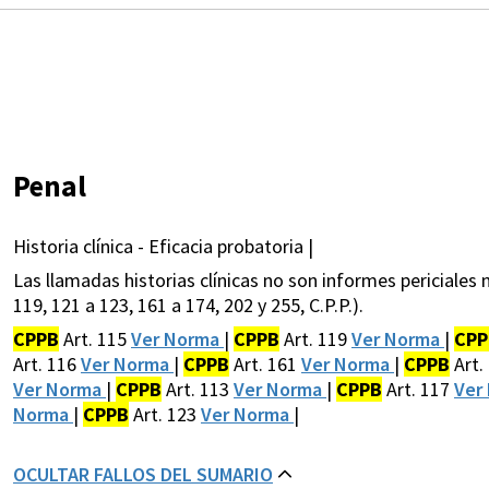
Penal
Historia clínica - Eficacia probatoria |
Las llamadas historias clínicas no son informes periciales n
119, 121 a 123, 161 a 174, 202 y 255, C.P.P.).
CPPB
Art. 115
Ver Norma
|
CPPB
Art. 119
Ver Norma
|
CPP
Art. 116
Ver Norma
|
CPPB
Art. 161
Ver Norma
|
CPPB
Art.
Ver Norma
|
CPPB
Art. 113
Ver Norma
|
CPPB
Art. 117
Ver
Norma
|
CPPB
Art. 123
Ver Norma
|
OCULTAR FALLOS DEL SUMARIO