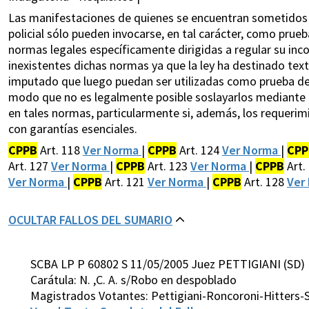
Las manifestaciones de quienes se encuentran sometidos a
policial sólo pueden invocarse, en tal carácter, como prue
normas legales específicamente dirigidas a regular su inco
inexistentes dichas normas ya que la ley ha destinado text
imputado que luego puedan ser utilizadas como prueba de ca
modo que no es legalmente posible soslayarlos mediante la
en tales normas, particularmente si, además, los requerimi
con garantías esenciales.
CPPB
Art. 118
Ver Norma
|
CPPB
Art. 124
Ver Norma
|
CPP
Art. 127
Ver Norma
|
CPPB
Art. 123
Ver Norma
|
CPPB
Art.
Ver Norma
|
CPPB
Art. 121
Ver Norma
|
CPPB
Art. 128
Ver
OCULTAR FALLOS DEL SUMARIO
SCBA LP P 60802 S 11/05/2005 Juez PETTIGIANI (SD)
Carátula: N. ,C. A. s/Robo en despoblado
Magistrados Votantes: Pettigiani-Roncoroni-Hitters-S