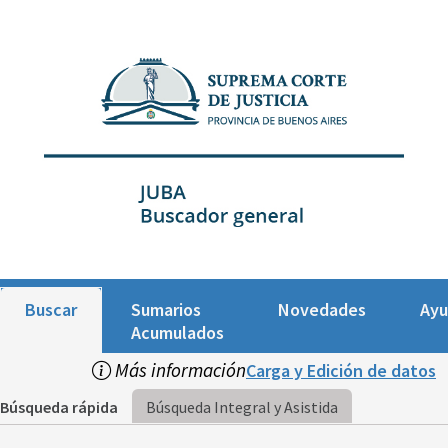
Buscar
Sumarios
Novedades
Ay
Acumulados
Más información
Carga y Edición de datos
Búsqueda rápida
Búsqueda Integral y Asistida