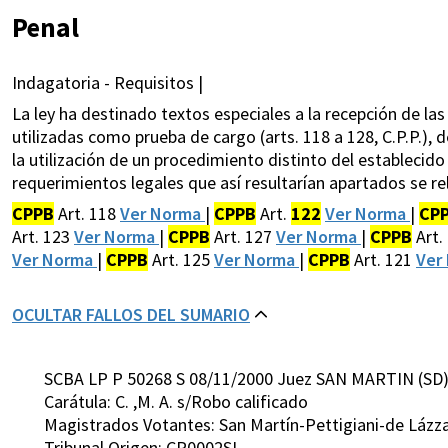
Penal
Indagatoria - Requisitos |
La ley ha destinado textos especiales a la recepción de l
utilizadas como prueba de cargo (arts. 118 a 128, C.P.P.)
la utilización de un procedimiento distinto del establecid
requerimientos legales que así resultarían apartados se re
CPPB
Art. 118
Ver Norma
|
CPPB
Art.
122
Ver Norma
|
CP
Art. 123
Ver Norma
|
CPPB
Art. 127
Ver Norma
|
CPPB
Art.
Ver Norma
|
CPPB
Art. 125
Ver Norma
|
CPPB
Art. 121
Ver
OCULTAR FALLOS DEL SUMARIO
SCBA LP P 50268 S 08/11/2000 Juez SAN MARTIN (SD
Carátula: C. ,M. A. s/Robo calificado
Magistrados Votantes: San Martín-Pettigiani-de Lázz
Tribunal Origen: CP0002SI