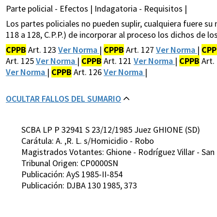
Parte policial - Efectos | Indagatoria - Requisitos |
Los partes policiales no pueden suplir, cualquiera fuere su
118 a 128, C.P.P.) de incorporar al proceso los dichos de l
CPPB
Art. 123
Ver Norma
|
CPPB
Art. 127
Ver Norma
|
CPP
Art. 125
Ver Norma
|
CPPB
Art. 121
Ver Norma
|
CPPB
Art.
Ver Norma
|
CPPB
Art. 126
Ver Norma
|
OCULTAR FALLOS DEL SUMARIO
SCBA LP P 32941 S 23/12/1985 Juez GHIONE (SD)
Carátula: A. ,R. L. s/Homicidio - Robo
Magistrados Votantes: Ghione - Rodríguez Villar - San 
Tribunal Origen: CP0000SN
Publicación: AyS 1985-II-854
Publicación: DJBA 130 1985, 373