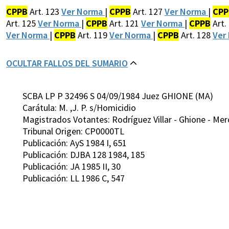
CPPB
Art. 123
Ver Norma
|
CPPB
Art. 127
Ver Norma
|
CPP
Art. 125
Ver Norma
|
CPPB
Art. 121
Ver Norma
|
CPPB
Art.
Ver Norma
|
CPPB
Art. 119
Ver Norma
|
CPPB
Art. 128
Ver
OCULTAR FALLOS DEL SUMARIO
SCBA LP P 32496 S 04/09/1984 Juez GHIONE (MA)
Carátula: M. ,J. P. s/Homicidio
Magistrados Votantes: Rodríguez Villar - Ghione - Mer
Tribunal Origen: CP0000TL
Publicación: AyS 1984 I, 651
Publicación: DJBA 128 1984, 185
Publicación: JA 1985 II, 30
Publicación: LL 1986 C, 547