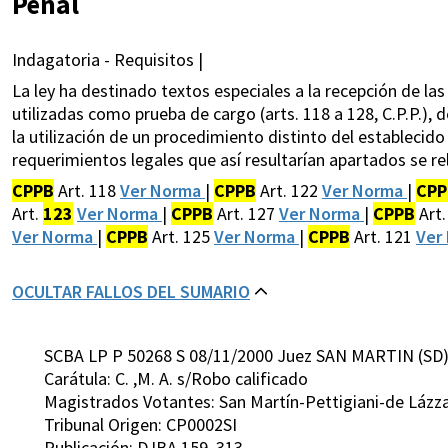
Penal
Indagatoria - Requisitos |
La ley ha destinado textos especiales a la recepción de l
utilizadas como prueba de cargo (arts. 118 a 128, C.P.P.)
la utilización de un procedimiento distinto del establecid
requerimientos legales que así resultarían apartados se re
CPPB
Art. 118
Ver Norma
|
CPPB
Art. 122
Ver Norma
|
CPP
Art.
123
Ver Norma
|
CPPB
Art. 127
Ver Norma
|
CPPB
Art.
Ver Norma
|
CPPB
Art. 125
Ver Norma
|
CPPB
Art. 121
Ver
OCULTAR FALLOS DEL SUMARIO
SCBA LP P 50268 S 08/11/2000 Juez SAN MARTIN (SD
Carátula: C. ,M. A. s/Robo calificado
Magistrados Votantes: San Martín-Pettigiani-de Lázz
Tribunal Origen: CP0002SI
Publicación: DJBA 159, 313