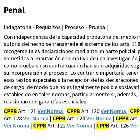
Penal
Indagatoria - Requisitos | Proceso - Prueba |
Con independencia de la capacidad probatoria del medio i
autoría del hecho se transgrede el sistema de los arts. 11
recogerse tales declaraciones mediante un parte policial,
sometidos a imputación con motivo de una investigación jud
como prueba en su contra cuando han sido adquiridas segú
su incorporación al proceso. Lo contrario importaría tener
esos textos especiales a la recepción de las declaracione
de cargo, de modo que no es legalmente posible soslayarlo
establecido en tales normas, particularmente si, además, l
relacionan con garantías esenciales.
CPPB
Art. 121
Ver Norma
|
CPPB
Art. 120
Ver Norma
|
CPP
Art. 128
Ver Norma
|
CPPB
Art. 124
Ver Norma
|
CPPB
Art.
Ver Norma
|
CPPB
Art. 122
Ver Norma
|
CPPB
Art. 126
Ver