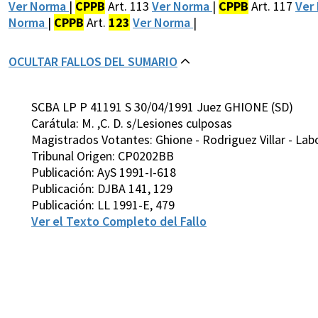
Ver Norma
|
CPPB
Art. 113
Ver Norma
|
CPPB
Art. 117
Ver
Norma
|
CPPB
Art.
123
Ver Norma
|
OCULTAR FALLOS DEL SUMARIO
SCBA LP P 41191 S 30/04/1991 Juez GHIONE (SD)
Carátula: M. ,C. D. s/Lesiones culposas
Magistrados Votantes: Ghione - Rodriguez Villar - Lab
Tribunal Origen: CP0202BB
Publicación: AyS 1991-I-618
Publicación: DJBA 141, 129
Publicación: LL 1991-E, 479
Ver el Texto Completo del Fallo