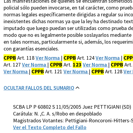
Las manifestaciones de quienes se encuentran sometidos a
policial sólo pueden invocarse, en tal carácter, como prue
normas legales específicamente dirigidas a regular su inco
inexistentes dichas normas ya que la ley ha destinado text
imputado que luego puedan ser utilizadas como prueba de ca
modo que no es legalmente posible soslayarlos mediante la
en tales normas, particularmente si, además, los requerimi
con garantías esenciales.
CPPB
Art. 118
Ver Norma
|
CPPB
Art. 124
Ver Norma
|
CPP
Art. 127
Ver Norma
|
CPPB
Art.
123
Ver Norma
|
CPPB
Art.
Ver Norma
|
CPPB
Art. 121
Ver Norma
|
CPPB
Art. 128
Ver
OCULTAR FALLOS DEL SUMARIO
SCBA LP P 60802 S 11/05/2005 Juez PETTIGIANI (SD)
Carátula: N. ,C. A. s/Robo en despoblado
Magistrados Votantes: Pettigiani-Roncoroni-Hitters-S
Ver el Texto Completo del Fallo