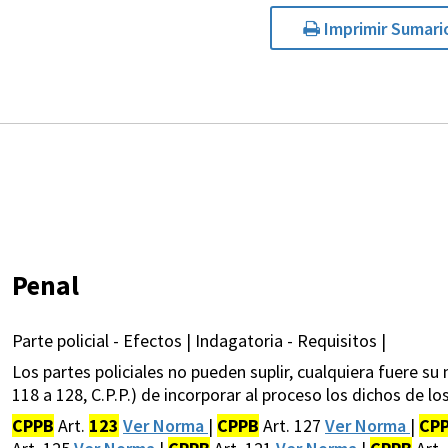
Imprimir Sumari
Penal
Parte policial - Efectos | Indagatoria - Requisitos |
Los partes policiales no pueden suplir, cualquiera fuere su
118 a 128, C.P.P.) de incorporar al proceso los dichos de l
CPPB
Art.
123
Ver Norma
|
CPPB
Art. 127
Ver Norma
|
CP