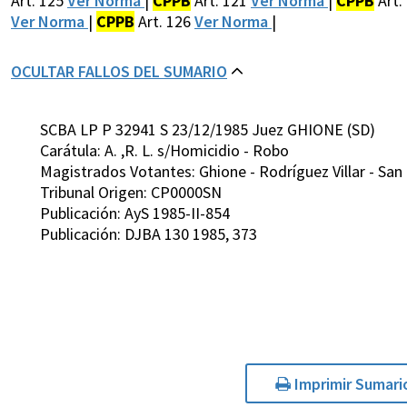
Art. 125
Ver Norma
|
CPPB
Art. 121
Ver Norma
|
CPPB
Art.
Ver Norma
|
CPPB
Art. 126
Ver Norma
|
OCULTAR FALLOS DEL SUMARIO
SCBA LP P 32941 S 23/12/1985 Juez GHIONE (SD)
Carátula: A. ,R. L. s/Homicidio - Robo
Magistrados Votantes: Ghione - Rodríguez Villar - San 
Tribunal Origen: CP0000SN
Publicación: AyS 1985-II-854
Publicación: DJBA 130 1985, 373
Imprimir Sumari