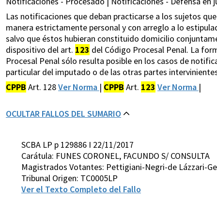
Notificaciones - Procesado | Notificaciones - Defensa en ju
Las notificaciones que deban practicarse a los sujetos qu
manera estrictamente personal y con arreglo a lo estipulad
salvo que éstos hubieran constituido domicilio conjuntamen
dispositivo del art.
123
del Código Procesal Penal. La forma
Procesal Penal sólo resulta posible en los casos de notific
particular del imputado o de las otras partes intervinientes
CPPB
Art. 128
Ver Norma
|
CPPB
Art.
123
Ver Norma
|
OCULTAR FALLOS DEL SUMARIO
SCBA LP p 129886 I 22/11/2017
Carátula: FUNES CORONEL, FACUNDO S/ CONSULTA
Magistrados Votantes: Pettigiani-Negri-de Lázzari-G
Tribunal Origen: TC0005LP
Ver el Texto Completo del Fallo