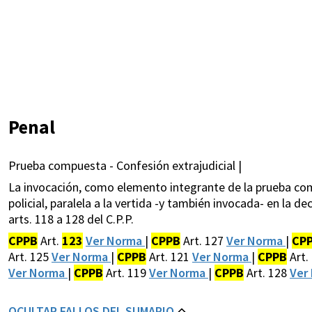
Penal
Prueba compuesta - Confesión extrajudicial |
La invocación, como elemento integrante de la prueba comp
policial, paralela a la vertida -y también invocada- en la de
arts. 118 a 128 del C.P.P.
CPPB
Art.
123
Ver Norma
|
CPPB
Art. 127
Ver Norma
|
CP
Art. 125
Ver Norma
|
CPPB
Art. 121
Ver Norma
|
CPPB
Art.
Ver Norma
|
CPPB
Art. 119
Ver Norma
|
CPPB
Art. 128
Ver
OCULTAR FALLOS DEL SUMARIO