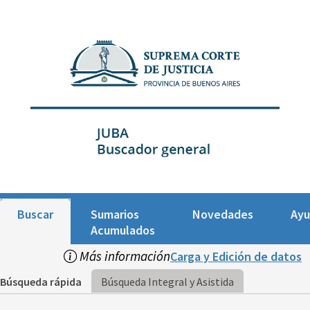
Buscar
Sumarios
Novedades
Ay
Acumulados
Más información
Carga y Edición de datos
Búsqueda rápida
Búsqueda Integral y Asistida