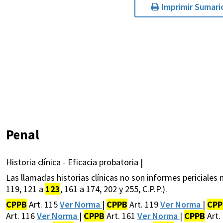
Imprimir Sumari
Penal
Historia clínica - Eficacia probatoria |
Las llamadas historias clínicas no son informes periciales n
119, 121 a
123
, 161 a 174, 202 y 255, C.P.P.).
CPPB
Art. 115
Ver Norma
|
CPPB
Art. 119
Ver Norma
|
CPP
Art. 116
Ver Norma
|
CPPB
Art. 161
Ver Norma
|
CPPB
Art.