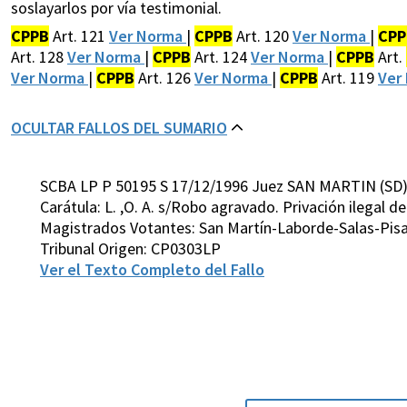
soslayarlos por vía testimonial.
CPPB
Art. 121
Ver Norma
|
CPPB
Art. 120
Ver Norma
|
CPP
Art. 128
Ver Norma
|
CPPB
Art. 124
Ver Norma
|
CPPB
Art.
Ver Norma
|
CPPB
Art. 126
Ver Norma
|
CPPB
Art. 119
Ver
OCULTAR FALLOS DEL SUMARIO
SCBA LP P 50195 S 17/12/1996 Juez SAN MARTIN (SD
Carátula: L. ,O. A. s/Robo agravado. Privación ilegal de
Magistrados Votantes: San Martín-Laborde-Salas-Pis
Tribunal Origen: CP0303LP
Ver el Texto Completo del Fallo