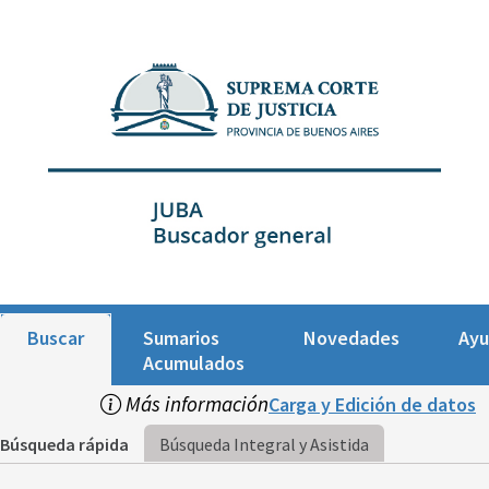
Buscar
Sumarios
Novedades
Ay
Acumulados
Más información
Carga y Edición de datos
Búsqueda rápida
Búsqueda Integral y Asistida