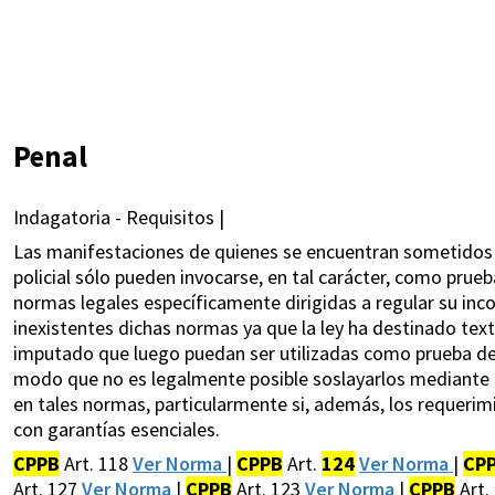
Penal
Indagatoria - Requisitos |
Las manifestaciones de quienes se encuentran sometidos a
policial sólo pueden invocarse, en tal carácter, como prue
normas legales específicamente dirigidas a regular su inco
inexistentes dichas normas ya que la ley ha destinado text
imputado que luego puedan ser utilizadas como prueba de ca
modo que no es legalmente posible soslayarlos mediante la
en tales normas, particularmente si, además, los requerimi
con garantías esenciales.
CPPB
Art. 118
Ver Norma
|
CPPB
Art.
124
Ver Norma
|
CP
Art. 127
Ver Norma
|
CPPB
Art. 123
Ver Norma
|
CPPB
Art.