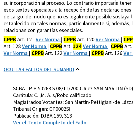
su incorporación al proceso. Lo contrario importaría tener
esos textos especiales a la recepción de las declaracione
de cargo, de modo que no es legalmente posible soslayarlo
establecido en tales normas, particularmente si, además, l
relacionan con garantías esenciales.
CPPB
Art. 121
Ver Norma
|
CPPB
Art. 120
Ver Norma
|
CPP
Art. 128
Ver Norma
|
CPPB
Art.
124
Ver Norma
|
CPPB
Art.
Ver Norma
|
CPPB
Art. 122
Ver Norma
|
CPPB
Art. 126
Ver
OCULTAR FALLOS DEL SUMARIO
SCBA LP P 50268 S 08/11/2000 Juez SAN MARTIN (SD
Carátula: C. ,M. A. s/Robo calificado
Magistrados Votantes: San Martín-Pettigiani-de Lázz
Tribunal Origen: CP0002SI
Publicación: DJBA 159, 313
Ver el Texto Completo del Fallo