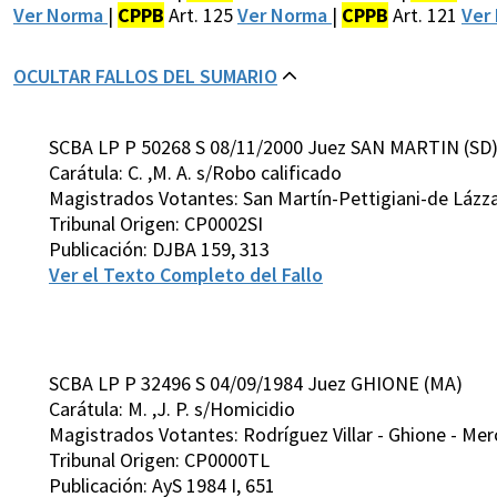
Ver Norma
|
CPPB
Art. 125
Ver Norma
|
CPPB
Art. 121
Ver
OCULTAR FALLOS DEL SUMARIO
SCBA LP P 50268 S 08/11/2000 Juez SAN MARTIN (SD
Carátula: C. ,M. A. s/Robo calificado
Magistrados Votantes: San Martín-Pettigiani-de Lázz
Tribunal Origen: CP0002SI
Publicación: DJBA 159, 313
Ver el Texto Completo del Fallo
SCBA LP P 32496 S 04/09/1984 Juez GHIONE (MA)
Carátula: M. ,J. P. s/Homicidio
Magistrados Votantes: Rodríguez Villar - Ghione - Mer
Tribunal Origen: CP0000TL
Publicación: AyS 1984 I, 651