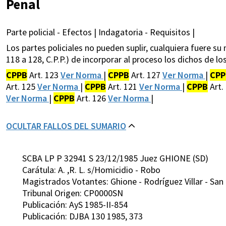
Penal
Parte policial - Efectos | Indagatoria - Requisitos |
Los partes policiales no pueden suplir, cualquiera fuere su
118 a 128, C.P.P.) de incorporar al proceso los dichos de l
CPPB
Art. 123
Ver Norma
|
CPPB
Art. 127
Ver Norma
|
CPP
Art. 125
Ver Norma
|
CPPB
Art. 121
Ver Norma
|
CPPB
Art.
Ver Norma
|
CPPB
Art. 126
Ver Norma
|
OCULTAR FALLOS DEL SUMARIO
SCBA LP P 32941 S 23/12/1985 Juez GHIONE (SD)
Carátula: A. ,R. L. s/Homicidio - Robo
Magistrados Votantes: Ghione - Rodríguez Villar - San 
Tribunal Origen: CP0000SN
Publicación: AyS 1985-II-854
Publicación: DJBA 130 1985, 373