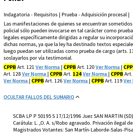
Indagatoria - Requisitos | Prueba - Adquisición procesal |
Las manifestaciones de quienes se encuentran sometidos a
policial sólo pueden invocarse en tal carácter como prueb
legales específicamente dirigidas a regular su incorporació
dichas normas, ya que la ley ha destinado textos especiale
luego puedan ser utilizadas como prueba de cargo (arts. 1
soslayarlos por vía testimonial.
CPPB
Art. 121
Ver Norma
|
CPPB
Art. 120
Ver Norma
|
CPP
Art. 128
Ver Norma
|
CPPB
Art.
124
Ver Norma
|
CPPB
Art.
Ver Norma
|
CPPB
Art. 126
Ver Norma
|
CPPB
Art. 119
Ver
OCULTAR FALLOS DEL SUMARIO
SCBA LP P 50195 S 17/12/1996 Juez SAN MARTIN (SD
Carátula: L. ,O. A. s/Robo agravado. Privación ilegal de
Magistrados Votantes: San Martín-Laborde-Salas-Pis