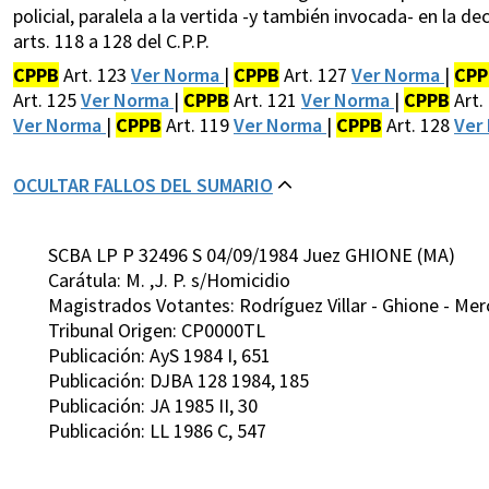
policial, paralela a la vertida -y también invocada- en la de
arts. 118 a 128 del C.P.P.
CPPB
Art. 123
Ver Norma
|
CPPB
Art. 127
Ver Norma
|
CPP
Art. 125
Ver Norma
|
CPPB
Art. 121
Ver Norma
|
CPPB
Art.
Ver Norma
|
CPPB
Art. 119
Ver Norma
|
CPPB
Art. 128
Ver
OCULTAR FALLOS DEL SUMARIO
SCBA LP P 32496 S 04/09/1984 Juez GHIONE (MA)
Carátula: M. ,J. P. s/Homicidio
Magistrados Votantes: Rodríguez Villar - Ghione - Mer
Tribunal Origen: CP0000TL
Publicación: AyS 1984 I, 651
Publicación: DJBA 128 1984, 185
Publicación: JA 1985 II, 30
Publicación: LL 1986 C, 547