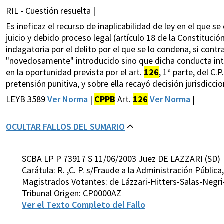
RIL - Cuestión resuelta |
Es ineficaz el recurso de inaplicabilidad de ley en el que s
juicio y debido proceso legal (artículo 18 de la Constitució
indagatoria por el delito por el que se lo condena, si contr
"novedosamente" introducido sino que dicha conducta inte
en la oportunidad prevista por el art.
126
, 1ª parte, del C.
pretensión punitiva, y sobre ella recayó decisión jurisdiccio
LEYB 3589
Ver Norma
|
CPPB
Art.
126
Ver Norma
|
OCULTAR FALLOS DEL SUMARIO
SCBA LP P 73917 S 11/06/2003 Juez DE LAZZARI (SD)
Carátula: R. ,C. P. s/Fraude a la Administración Pública
Magistrados Votantes: de Lázzari-Hitters-Salas-Negr
Tribunal Origen: CP0000AZ
Ver el Texto Completo del Fallo