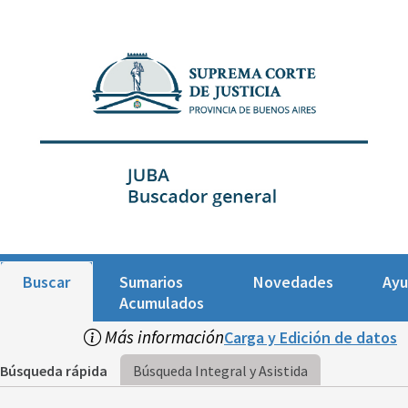
Buscar
Sumarios
Novedades
Ay
Acumulados
Más información
Carga y Edición de datos
Búsqueda rápida
Búsqueda Integral y Asistida