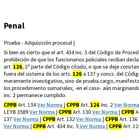
Penal
Prueba - Adquisición procesal |
Si bien es cierto que el art. 434 inc. 5 del Código de Proc
prohibición de que los funcionarios policiales reciban dec
art.
126
, 2ª parte del Código citado, o que se deje consta
fuera del sistema de los arts.
126
a 137 y concs. del Códig
meramente investigativo, sino de prueba cargo, manifest
los procedimiento sumariales; -en el caso- aún marginando e
inc. 2 permanece cumplido.
CPPB
Art. 134
Ver Norma
|
CPPB
Art.
126
Inc. 2
Ver Norm
LEYB 3589
Ver Norma
|
CPPB
Art. 130
Ver Norma
|
CPPB
A
137
Ver Norma
|
CPPB
Art. 132
Ver Norma
|
CPPB
Art. 136
Ver Norma
|
CPPB
Art. 434 Inc. 5
Ver Norma
|
CPPB
Art. 1