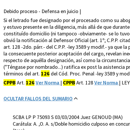
Debido proceso - Defensa en juicio |
Si el letrado fue designado por el procesado como su abo
y estuvo presente en la diligencia, más allá de que durante
constituído domicilio (ni tampoco -obviamente- se lo tu
obvió la notificación al Defensor Oficial (art. 1º; C.P.P. cit
art. 128 -2do. párr.- del C.P.P. -ley 3589 y modif.- ya que l
la consecuente posterior aceptación del cargo, revelan ine
respecto de aquélla designación, así como la circunstanci
("Téngase por nombrado...) ratifica ex post la asistencia p
términos del art.
126
del Cód. Proc. Penal -ley 3589 y modi
CPPB
Art.
126
Ver Norma
|
CPPB
Art. 128
Ver Norma
| LE
OCULTAR FALLOS DEL SUMARIO
SCBA LP P 75093 S 03/03/2004 Juez GENOUD (MA)
Carátula: A. ,O. A. s/Doble homicidio culposo en concu