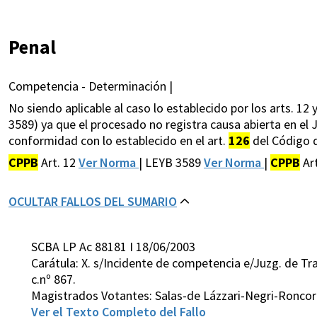
Penal
Competencia - Determinación |
No siendo aplicable al caso lo establecido por los arts. 1
3589) ya que el procesado no registra causa abierta en el
conformidad con lo establecido en el art.
126
del Código d
CPPB
Art. 12
Ver Norma
| LEYB 3589
Ver Norma
|
CPPB
Ar
OCULTAR FALLOS DEL SUMARIO
SCBA LP Ac 88181 I 18/06/2003
Carátula: X. s/Incidente de competencia e/Juzg. de Tra
c.nº 867.
Magistrados Votantes: Salas-de Lázzari-Negri-Ronco
Ver el Texto Completo del Fallo