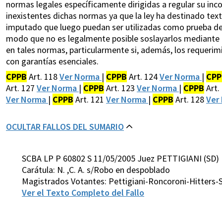
normas legales específicamente dirigidas a regular su inco
inexistentes dichas normas ya que la ley ha destinado text
imputado que luego puedan ser utilizadas como prueba de ca
modo que no es legalmente posible soslayarlos mediante la
en tales normas, particularmente si, además, los requerimi
con garantías esenciales.
CPPB
Art. 118
Ver Norma
|
CPPB
Art. 124
Ver Norma
|
CPP
Art. 127
Ver Norma
|
CPPB
Art. 123
Ver Norma
|
CPPB
Art.
Ver Norma
|
CPPB
Art. 121
Ver Norma
|
CPPB
Art. 128
Ver
OCULTAR FALLOS DEL SUMARIO
SCBA LP P 60802 S 11/05/2005 Juez PETTIGIANI (SD)
Carátula: N. ,C. A. s/Robo en despoblado
Magistrados Votantes: Pettigiani-Roncoroni-Hitters-S
Ver el Texto Completo del Fallo