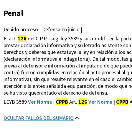
Penal
Debido proceso - Defensa en juicio |
El art.
126
del C.P.P. -seg. ley 3589 y sus modif.- en la pa
prestar declaración informativa y su letrado asistente con
derechos y deberes que estatuye la ley en relación a los a
(declaración informativa e indagatoria). De tal modo, las 
previa al defensor e información al imputado de que puede
contra) fueron cumplidas en relación al acto procesal al 
informativa), sin que resulte relevante en el caso el camb
atención a la antes señalada equiparación, de modo que no h
se ha visto quebrantado el derecho de defensa.
LEYB 3589
Ver Norma
|
CPPB
Art.
126
Ver Norma
|
CPPB
A
OCULTAR FALLOS DEL SUMARIO