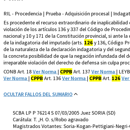
RIL - Procedencia | Prueba - Adquisición procesal | Indagat
Es procedente el recurso extraordinario de inaplicabilidad 
violación de los artículos 136 y 337 del Código de Procedi
nacional y 10 y 171 de la Constitución provincial, si ante l
de la indagatoria del imputado (arts.
126
y 136, Código Pr
de la naturaleza de la declaración indagatoria y del segun
la concreta posibilidad de que la negación infundada del 
irreparable violación del derecho de defensa sin culpa proc
CONB Art. 18
Ver Norma
|
CPPB
Art. 137
Ver Norma
| LEY
Ver Norma
|
CPPB
Art. 136
Ver Norma
|
CPPB
Art.
126
Ver
OCULTAR FALLOS DEL SUMARIO
SCBA LP P 76214 S 07/03/2005 Juez SORIA (SD)
Carátula: T. ,H. O. s/Robo agravado
Magistrados Votantes: Soria-Kogan-Pettigiani-Negri