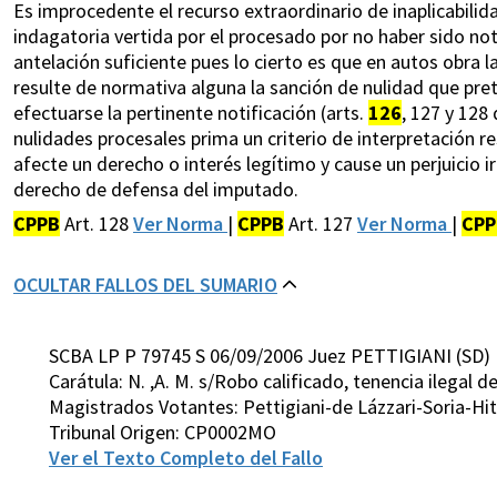
Es improcedente el recurso extraordinario de inaplicabilida
indagatoria vertida por el procesado por no haber sido noti
antelación suficiente pues lo cierto es que en autos obra la
resulte de normativa alguna la sanción de nulidad que pre
efectuarse la pertinente notificación (arts.
126
, 127 y 128
nulidades procesales prima un criterio de interpretación re
afecte un derecho o interés legítimo y cause un perjuicio ir
derecho de defensa del imputado.
CPPB
Art. 128
Ver Norma
|
CPPB
Art. 127
Ver Norma
|
CPP
OCULTAR FALLOS DEL SUMARIO
SCBA LP P 79745 S 06/09/2006 Juez PETTIGIANI (SD)
Carátula: N. ,A. M. s/Robo calificado, tenencia ilegal 
Magistrados Votantes: Pettigiani-de Lázzari-Soria-H
Tribunal Origen: CP0002MO
Ver el Texto Completo del Fallo