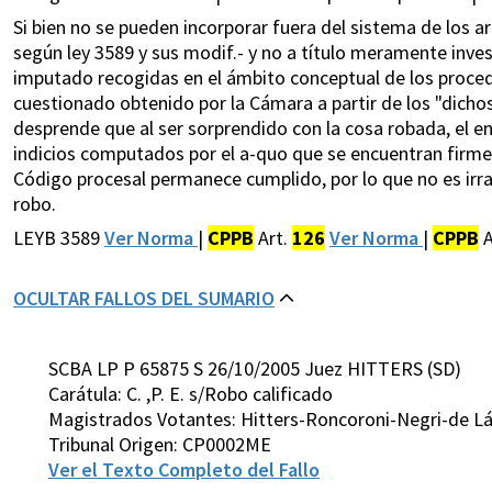
Si bien no se pueden incorporar fuera del sistema de los ar
según ley 3589 y sus modif.- y no a título meramente inve
imputado recogidas en el ámbito conceptual de los proced
cuestionado obtenido por la Cámara a partir de los "dichos 
desprende que al ser sorprendido con la cosa robada, el enc
indicios computados por el a-quo que se encuentran firmes, 
Código procesal permanece cumplido, por lo que no es irraz
robo.
LEYB 3589
Ver Norma
|
CPPB
Art.
126
Ver Norma
|
CPPB
A
OCULTAR FALLOS DEL SUMARIO
SCBA LP P 65875 S 26/10/2005 Juez HITTERS (SD)
Carátula: C. ,P. E. s/Robo calificado
Magistrados Votantes: Hitters-Roncoroni-Negri-de Láz
Tribunal Origen: CP0002ME
Ver el Texto Completo del Fallo