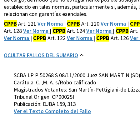
establecido en tales normas, particularmente si, además, l
relacionan con garantías esenciales.
CPPB
Art. 121
Ver Norma
|
CPPB
Art. 120
Ver Norma
|
CPP
Art. 128
Ver Norma
|
CPPB
Art. 124
Ver Norma
|
CPPB
Art.
Ver Norma
|
CPPB
Art. 122
Ver Norma
|
CPPB
Art. 126
Ver
OCULTAR FALLOS DEL SUMARIO
SCBA LP P 50268 S 08/11/2000 Juez SAN MARTIN (SD
Carátula: C. ,M. A. s/Robo calificado
Magistrados Votantes: San Martín-Pettigiani-de Lázz
Tribunal Origen: CP0002SI
Publicación: DJBA 159, 313
Ver el Texto Completo del Fallo