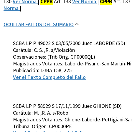
130
Ver Norma
|
CPPB
Art. 133
Ver Norma
|
CPPB
Art. 137
Norma
|
OCULTAR FALLOS DEL SUMARIO
SCBA LP P 49022 S 03/05/2000 Juez LABORDE (SD)
Carátula: C. S. ,R. s/Violación
Observaciones: (Trib.Orig. CP0000QL)
Magistrados Votantes: Laborde-Pisano-San Martín-Hi
Publicación: DJBA 158, 225
Ver el Texto Completo del Fallo
SCBA LP P 58929 S 17/11/1999 Juez GHIONE (SD)
Carátula: M. ,R. A. s/Robo
Magistrados Votantes: Ghione-Laborde-Pettigiani-San
Tribunal Origen: CP0000PE