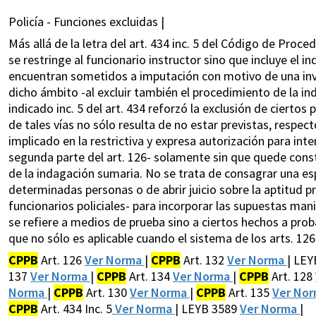
Policía - Funciones excluidas |
Más allá de la letra del art. 434 inc. 5 del Código de Proce
se restringe al funcionario instructor sino que incluye el 
encuentran sometidos a imputación con motivo de una invest
dicho ámbito -al excluir también el procedimiento de la ind
indicado inc. 5 del art. 434 reforzó la exclusión de ciertos
de tales vías no sólo resulta de no estar previstas, respec
implicado en la restrictiva y expresa autorización para inte
segunda parte del art. 126- solamente sin que quede const
de la indagación sumaria. No se trata de consagrar una es
determinadas personas o de abrir juicio sobre la aptitud p
funcionarios policiales- para incorporar las supuestas ma
se refiere a medios de prueba sino a ciertos hechos a prob
que no sólo es aplicable cuando el sistema de los arts. 126 
CPPB
Art. 126
Ver Norma
|
CPPB
Art. 132
Ver Norma
| LE
137
Ver Norma
|
CPPB
Art. 134
Ver Norma
|
CPPB
Art. 128
Norma
|
CPPB
Art. 130
Ver Norma
|
CPPB
Art. 135
Ver No
CPPB
Art. 434 Inc. 5
Ver Norma
| LEYB 3589
Ver Norma
|