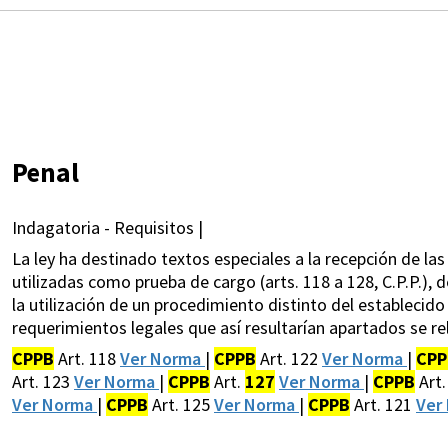
Penal
Indagatoria - Requisitos |
La ley ha destinado textos especiales a la recepción de l
utilizadas como prueba de cargo (arts. 118 a 128, C.P.P.)
la utilización de un procedimiento distinto del establecid
requerimientos legales que así resultarían apartados se re
CPPB
Art. 118
Ver Norma
|
CPPB
Art. 122
Ver Norma
|
CPP
Art. 123
Ver Norma
|
CPPB
Art.
127
Ver Norma
|
CPPB
Art.
Ver Norma
|
CPPB
Art. 125
Ver Norma
|
CPPB
Art. 121
Ver