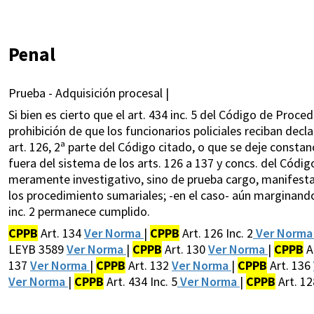
Penal
Prueba - Adquisición procesal |
Si bien es cierto que el art. 434 inc. 5 del Código de Proc
prohibición de que los funcionarios policiales reciban dec
art. 126, 2ª parte del Código citado, o que se deje consta
fuera del sistema de los arts. 126 a 137 y concs. del Códig
meramente investigativo, sino de prueba cargo, manifest
los procedimiento sumariales; -en el caso- aún marginando e
inc. 2 permanece cumplido.
CPPB
Art. 134
Ver Norma
|
CPPB
Art. 126 Inc. 2
Ver Norm
LEYB 3589
Ver Norma
|
CPPB
Art. 130
Ver Norma
|
CPPB
A
137
Ver Norma
|
CPPB
Art. 132
Ver Norma
|
CPPB
Art. 136
Ver Norma
|
CPPB
Art. 434 Inc. 5
Ver Norma
|
CPPB
Art. 1