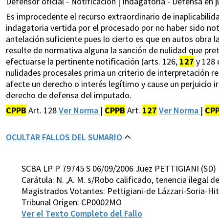
Defensor oficial - Notificación | Indagatoria - Defensa en ju
Es improcedente el recurso extraordinario de inaplicabilida
indagatoria vertida por el procesado por no haber sido noti
antelación suficiente pues lo cierto es que en autos obra la
resulte de normativa alguna la sanción de nulidad que pre
efectuarse la pertinente notificación (arts. 126,
127
y 128 
nulidades procesales prima un criterio de interpretación re
afecte un derecho o interés legítimo y cause un perjuicio ir
derecho de defensa del imputado.
CPPB
Art. 128
Ver Norma
|
CPPB
Art.
127
Ver Norma
|
CP
OCULTAR FALLOS DEL SUMARIO
SCBA LP P 79745 S 06/09/2006 Juez PETTIGIANI (SD)
Carátula: N. ,A. M. s/Robo calificado, tenencia ilegal 
Magistrados Votantes: Pettigiani-de Lázzari-Soria-H
Tribunal Origen: CP0002MO
Ver el Texto Completo del Fallo