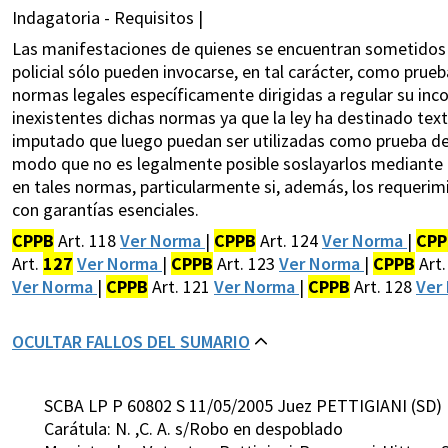
Indagatoria - Requisitos |
Las manifestaciones de quienes se encuentran sometidos a
policial sólo pueden invocarse, en tal carácter, como prue
normas legales específicamente dirigidas a regular su inco
inexistentes dichas normas ya que la ley ha destinado text
imputado que luego puedan ser utilizadas como prueba de ca
modo que no es legalmente posible soslayarlos mediante la
en tales normas, particularmente si, además, los requerimi
con garantías esenciales.
CPPB
Art. 118
Ver Norma
|
CPPB
Art. 124
Ver Norma
|
CPP
Art.
127
Ver Norma
|
CPPB
Art. 123
Ver Norma
|
CPPB
Art.
Ver Norma
|
CPPB
Art. 121
Ver Norma
|
CPPB
Art. 128
Ver
OCULTAR FALLOS DEL SUMARIO
SCBA LP P 60802 S 11/05/2005 Juez PETTIGIANI (SD)
Carátula: N. ,C. A. s/Robo en despoblado