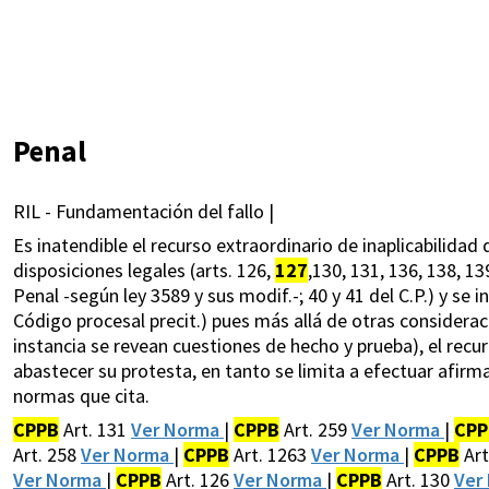
Penal
RIL - Fundamentación del fallo |
Es inatendible el recurso extraordinario de inaplicabilidad 
disposiciones legales (arts. 126,
127
,130, 131, 136, 138, 1
Penal -según ley 3589 y sus modif.-; 40 y 41 del C.P.) y se i
Código procesal precit.) pues más allá de otras consideraci
instancia se revean cuestiones de hecho y prueba), el re
abastecer su protesta, en tanto se limita a efectuar afirm
normas que cita.
CPPB
Art. 131
Ver Norma
|
CPPB
Art. 259
Ver Norma
|
CPP
Art. 258
Ver Norma
|
CPPB
Art. 1263
Ver Norma
|
CPPB
Art
Ver Norma
|
CPPB
Art. 126
Ver Norma
|
CPPB
Art. 130
Ver