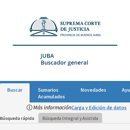
Buscar
Sumarios
Novedades
Ay
Acumulados
Más información
Carga y Edición de datos
Búsqueda rápida
Búsqueda Integral y Asistida