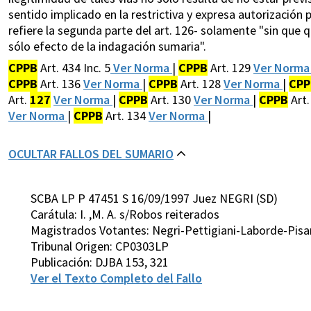
sentido implicado en la restrictiva y expresa autorización 
refiere la segunda parte del art. 126- solamente "sin que 
sólo efecto de la indagación sumaria".
CPPB
Art. 434 Inc. 5
Ver Norma
|
CPPB
Art. 129
Ver Norm
CPPB
Art. 136
Ver Norma
|
CPPB
Art. 128
Ver Norma
|
CPP
Art.
127
Ver Norma
|
CPPB
Art. 130
Ver Norma
|
CPPB
Art.
Ver Norma
|
CPPB
Art. 134
Ver Norma
|
OCULTAR FALLOS DEL SUMARIO
SCBA LP P 47451 S 16/09/1997 Juez NEGRI (SD)
Carátula: I. ,M. A. s/Robos reiterados
Magistrados Votantes: Negri-Pettigiani-Laborde-Pis
Tribunal Origen: CP0303LP
Publicación: DJBA 153, 321
Ver el Texto Completo del Fallo