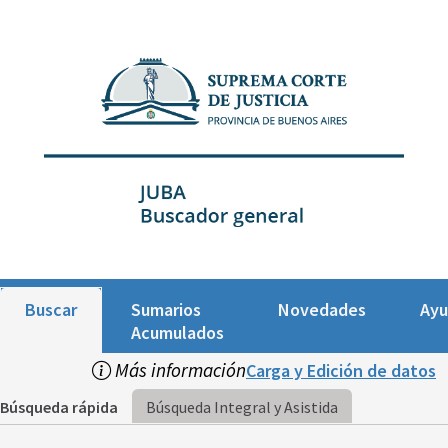
Buscar
Sumarios
Novedades
Ay
Acumulados
Más información
Carga y Edición de datos
Búsqueda rápida
Búsqueda Integral y Asistida