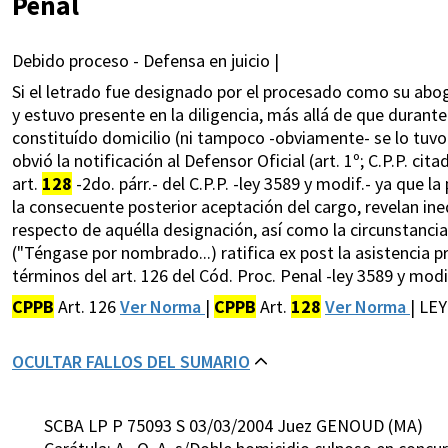
Penal
Debido proceso - Defensa en juicio |
Si el letrado fue designado por el procesado como su abo
y estuvo presente en la diligencia, más allá de que durante
constituído domicilio (ni tampoco -obviamente- se lo tu
obvió la notificación al Defensor Oficial (art. 1º; C.P.P. cit
art.
128
-2do. párr.- del C.P.P. -ley 3589 y modif.- ya que l
la consecuente posterior aceptación del cargo, revelan ine
respecto de aquélla designación, así como la circunstanci
("Téngase por nombrado...) ratifica ex post la asistencia p
términos del art. 126 del Cód. Proc. Penal -ley 3589 y modif
CPPB
Art. 126
Ver Norma
|
CPPB
Art.
128
Ver Norma
| LE
OCULTAR FALLOS DEL SUMARIO
SCBA LP P 75093 S 03/03/2004 Juez GENOUD (MA)