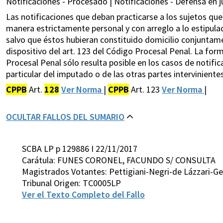
Notificaciones - Procesado | Notificaciones - Defensa en ju
Las notificaciones que deban practicarse a los sujetos qu
manera estrictamente personal y con arreglo a lo estipulad
salvo que éstos hubieran constituido domicilio conjuntamen
dispositivo del art. 123 del Código Procesal Penal. La form
Procesal Penal sólo resulta posible en los casos de notific
particular del imputado o de las otras partes intervinientes,
CPPB
Art.
128
Ver Norma
|
CPPB
Art. 123
Ver Norma
|
OCULTAR FALLOS DEL SUMARIO
SCBA LP p 129886 I 22/11/2017
Carátula: FUNES CORONEL, FACUNDO S/ CONSULTA
Magistrados Votantes: Pettigiani-Negri-de Lázzari-G
Tribunal Origen: TC0005LP
Ver el Texto Completo del Fallo