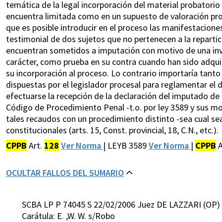
temática de la legal incorporación del material probatorio
encuentra limitada como en un supuesto de valoración proba
que es posible introducir en el proceso las manifestacione
testimonial de dos sujetos que no pertenecen a la repartic
encuentran sometidos a imputación con motivo de una invest
carácter, como prueba en su contra cuando han sido adqui
su incorporación al proceso. Lo contrario importaría tanto
dispuestas por el legislador procesal para reglamentar el
efectuarse la recepción de la declaración del imputado de 
Código de Procedimiento Penal -t.o. por ley 3589 y sus mo
tales recaudos con un procedimiento distinto -sea cual s
constitucionales (arts. 15, Const. provincial, 18, C.N., etc.).
CPPB
Art.
128
Ver Norma
| LEYB 3589
Ver Norma
|
CPPB
A
OCULTAR FALLOS DEL SUMARIO
SCBA LP P 74045 S 22/02/2006 Juez DE LAZZARI (OP)
Carátula: E. ,W. W. s/Robo