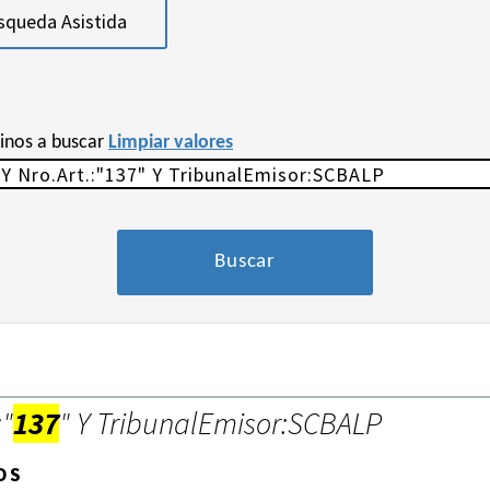
squeda Asistida
minos a buscar
Limpiar valores
:"
137
" Y TribunalEmisor:SCBALP
OS