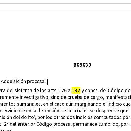
B69630
 Adquisición procesal |
era del sistema de los arts. 126 a
137
y concs. del Código de
meramente investigativo, sino de prueba de cargo, manifesta
ientos sumariales, en el caso aún marginando el indicio cu
interviniente en la detención de los cuales se desprende que 
misión del delito", por los otros dos indicios computados po
inc. 2º del anterior Código procesal permanece cumplido, por 
 robo.