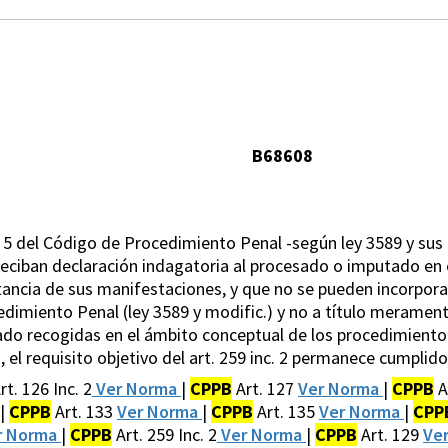
B68608
nc. 5 del Código de Procedimiento Penal -según ley 3589 y sus 
reciban declaración indagatoria al procesado o imputado en el
ancia de sus manifestaciones, y que no se pueden incorporar
dimiento Penal (ley 3589 y modific.) y no a título merament
do recogidas en el ámbito conceptual de los procedimiento 
 el requisito objetivo del art. 259 inc. 2 permanece cumplido
rt. 126 Inc. 2
Ver Norma
|
CPPB
Art. 127
Ver Norma
|
CPPB
A
|
CPPB
Art. 133
Ver Norma
|
CPPB
Art. 135
Ver Norma
|
CPP
r Norma
|
CPPB
Art. 259 Inc. 2
Ver Norma
|
CPPB
Art. 129
Ve