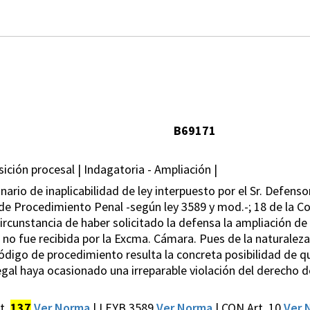
B69171
ición procesal | Indagatoria - Ampliación |
ario de inaplicabilidad de ley interpuesto por el Sr. Defenso
 de Procedimiento Penal -según ley 3589 y mod.-; 18 de la Con
 circunstancia de haber solicitado la defensa la ampliación de
 no fue recibida por la Excma. Cámara. Pues de la naturaleza
ódigo de procedimiento resulta la concreta posibilidad de q
gal haya ocasionado una irreparable violación del derecho d
t.
137
Ver Norma
| LEYB 3589
Ver Norma
| CON Art. 10
Ver 