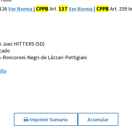
 126
Ver Norma
|
CPPB
Art.
137
Ver Norma
|
CPPB
Art. 259 In
5 Juez HITTERS (SD)
icado
s-Roncoroni-Negri-de Lázzari-Pettigiani
llo
Imprimir Sumario
Acumular