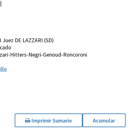
|
3 Juez DE LAZZARI (SD)
ficado
zari-Hitters-Negri-Genoud-Roncoroni
llo
Imprimir Sumario
Acumular