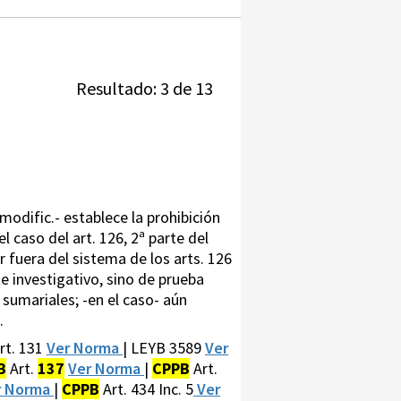
Resultado: 3 de 13
modific.- establece la prohibición
 caso del art. 126, 2ª parte del
 fuera del sistema de los arts. 126
e investigativo, sino de prueba
sumariales; -en el caso- aún
.
rt. 131
Ver Norma
| LEYB 3589
Ver
B
Art.
137
Ver Norma
|
CPPB
Art.
r Norma
|
CPPB
Art. 434 Inc. 5
Ver