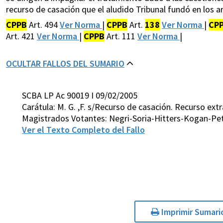
recurso de casación que el aludido Tribunal fundó en los ar
CPPB
Art. 494
Ver Norma
|
CPPB
Art.
138
Ver Norma
|
CP
Art. 421
Ver Norma
|
CPPB
Art. 111
Ver Norma
|
OCULTAR FALLOS DEL SUMARIO
SCBA LP Ac 90019 I 09/02/2005
Carátula: M. G. ,F. s/Recurso de casación. Recurso extr
Magistrados Votantes: Negri-Soria-Hitters-Kogan-Pet
Ver el Texto Completo del Fallo
Imprimir Sumari