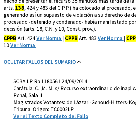
hecho de presentar el recurso 35 minutos más tarde de la 
arts.
138
, 424 y 483 del C.P.P.) ha colocado al procesado, 
generando así un supuesto de violación a su derecho de de
procesado -detenido y condenado- había manifestado por sí
decisión (arts. 18, C.N. y 10, Const. prov.).
CPPB
Art. 424
Ver Norma
|
CPPB
Art. 483
Ver Norma
|
CPP
10
Ver Norma
|
OCULTAR FALLOS DEL SUMARIO
SCBA LP Rp 118056 I 24/09/2014
Carátula: C. ,M. M. s/ Recurso extraordinario de inapli
Penal, Sala II
Magistrados Votantes: de Lázzari-Genoud-Hitters-Ko
Tribunal Origen: TC0002LP
Ver el Texto Completo del Fallo