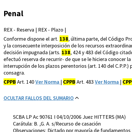
Penal
REX - Reserva | REX - Plazo |
Conforme dispone el art.
138
, última parte, del Código Pr
y la consecuente interposición de los recursos extraordina
decisión impugnada (arts.
138
, 424 y 483 del Código cita
efectuó reserva de recurrir- de que se le hiciera conocer l
interrupción de los plazos perentorios (art. 140 del C.P.P.
consagra.
CPPB
Art. 140
Ver Norma
|
CPPB
Art. 483
Ver Norma
|
CPP
OCULTAR FALLOS DEL SUMARIO
SCBA LP Ac 90761 I 04/10/2006 Juez HITTERS (MA)
Carátula: B. ,G. A. s/Recurso de casación
Observaciones: Dictado por mayoría de fundamentos