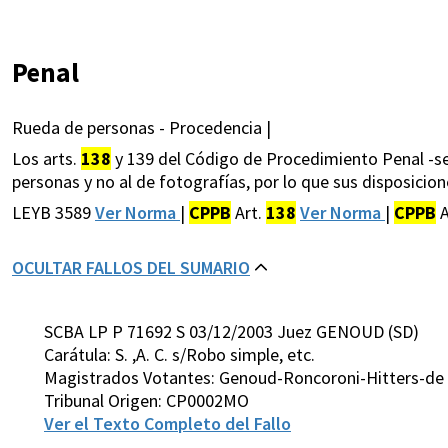
Penal
Rueda de personas - Procedencia |
Los arts.
138
y 139 del Código de Procedimiento Penal -seg
personas y no al de fotografías, por lo que sus disposicion
LEYB 3589
Ver Norma
|
CPPB
Art.
138
Ver Norma
|
CPPB
A
OCULTAR FALLOS DEL SUMARIO
SCBA LP P 71692 S 03/12/2003 Juez GENOUD (SD)
Carátula: S. ,A. C. s/Robo simple, etc.
Magistrados Votantes: Genoud-Roncoroni-Hitters-de L
Tribunal Origen: CP0002MO
Ver el Texto Completo del Fallo