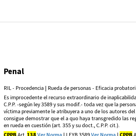
Penal
RIL - Procedencia | Rueda de personas - Eficacia probatori
Es improcedente el recurso extraordinario de inaplicabilida
C.P.P. -según ley 3589 y sus modif.- toda vez que la person
víctima previamente le atribuyera a uno de los autores del
consigue demostrar que el a quo haya transgredido las regl
en rueda en cuestión (art. 355 y su doct., C.P.P. cit.).
CPPB
Art.
138
Ver Norma
| LEYB 3589
Ver Norma
|
CPPB
A