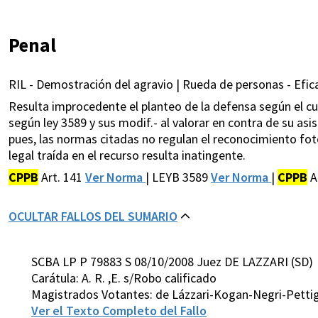
Penal
RIL - Demostración del agravio | Rueda de personas - Efica
Resulta improcedente el planteo de la defensa según el cua
según ley 3589 y sus modif.- al valorar en contra de su as
pues, las normas citadas no regulan el reconocimiento fot
legal traída en el recurso resulta inatingente.
CPPB
Art. 141
Ver Norma
| LEYB 3589
Ver Norma
|
CPPB
A
OCULTAR FALLOS DEL SUMARIO
SCBA LP P 79883 S 08/10/2008 Juez DE LAZZARI (SD)
Carátula: A. R. ,E. s/Robo calificado
Magistrados Votantes: de Lázzari-Kogan-Negri-Pettig
Ver el Texto Completo del Fallo