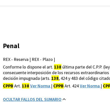
Penal
REX - Reserva | REX - Plazo |
Conforme lo dispone el art.
138
última parte del C.P.P. (le
consecuente interposición de los recursos extraordinarios 
decisión impugnada (arts.
138
, 424 y 483 del código citado
CPPB
Art.
138
Ver Norma
|
CPPB
Art. 424
Ver Norma
|
CP
OCULTAR FALLOS DEL SUMARIO