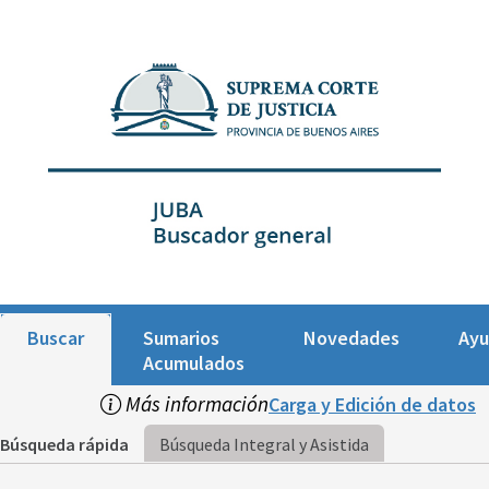
Buscar
Sumarios
Novedades
Ay
Acumulados
Más información
Carga y Edición de datos
Búsqueda rápida
Búsqueda Integral y Asistida