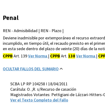
Penal
REN - Admisibilidad | REN - Plazo |
Deviene inadmisible por extemporáneo el recurso extraordi
incumplido, en tiempo útil, el recaudo previsto en el primer
en esta sede dentro del plazo de veinte (20) días de la noti
CPPB
Art. 139
Ver Norma
|
CPPB
Art.
138
Ver Norma
|
CP
OCULTAR FALLOS DEL SUMARIO
SCBA LP RP 104258 I 18/04/2011
Carátula: O. ,R. s/Recurso de casación
Magistrados Votantes: Pettigiani-de Lázzari-Hitters
Ver el Texto Completo del Fallo