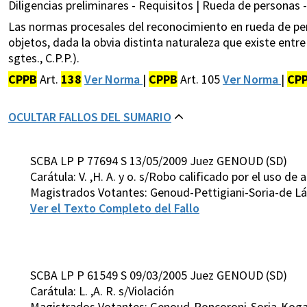
Diligencias preliminares - Requisitos | Rueda de personas 
Las normas procesales del reconocimiento en rueda de per
objetos, dada la obvia distinta naturaleza que existe entre
sgtes., C.P.P.).
CPPB
Art.
138
Ver Norma
|
CPPB
Art. 105
Ver Norma
|
CP
OCULTAR FALLOS DEL SUMARIO
SCBA LP P 77694 S 13/05/2009 Juez GENOUD (SD)
Carátula: V. ,H. A. y o. s/Robo calificado por el uso de
Magistrados Votantes: Genoud-Pettigiani-Soria-de Lá
Ver el Texto Completo del Fallo
SCBA LP P 61549 S 09/03/2005 Juez GENOUD (SD)
Carátula: L. ,A. R. s/Violación
Magistrados Votantes: Genoud-Roncoroni-Soria-Koga