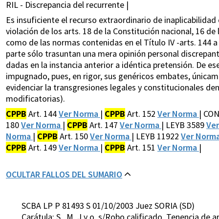
RIL - Discrepancia del recurrente |
Es insuficiente el recurso extraordinario de inaplicabilida
violación de los arts. 18 de la Constitución nacional, 16 de 
como de las normas contenidas en el Título IV -arts. 144 a 
parte sólo trasuntan una mera opinión personal discrepante
dadas en la instancia anterior a idéntica pretensión. De es
impugnado, pues, en rigor, sus genéricos embates, únic
evidenciar la transgresiones legales y constitucionales denu
modificatorias).
CPPB
Art. 144
Ver Norma
|
CPPB
Art. 152
Ver Norma
| CON
180
Ver Norma
|
CPPB
Art. 147
Ver Norma
| LEYB 3589
Ve
Norma
|
CPPB
Art. 150
Ver Norma
| LEYB 11922
Ver Norm
CPPB
Art. 149
Ver Norma
|
CPPB
Art. 151
Ver Norma
|
OCULTAR FALLOS DEL SUMARIO
SCBA LP P 81493 S 01/10/2003 Juez SORIA (SD)
Carátula: S. ,M. J y o. s/Robo calificado. Tenencia de 