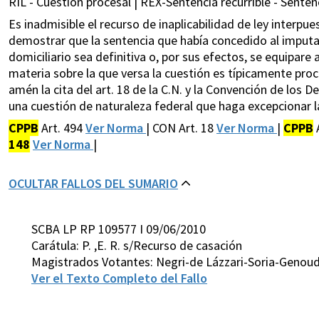
RIL - Cuestión procesal | REX-Sentencia recurrible - Sentenc
Es inadmisible el recurso de inaplicabilidad de ley interp
demostrar que la sentencia que había concedido al imputa
domiciliario sea definitiva o, por sus efectos, se equipare a e
materia sobre la que versa la cuestión es típicamente proce
amén la cita del art. 18 de la C.N. y la Convención de los 
una cuestión de naturaleza federal que haga excepcionar las
CPPB
Art. 494
Ver Norma
| CON Art. 18
Ver Norma
|
CPPB
148
Ver Norma
|
OCULTAR FALLOS DEL SUMARIO
SCBA LP RP 109577 I 09/06/2010
Carátula: P. ,E. R. s/Recurso de casación
Magistrados Votantes: Negri-de Lázzari-Soria-Genou
Ver el Texto Completo del Fallo