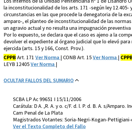
Los internos de la Unidad Penitenciaria nº 1 de Lisandro 
la inconstitucionalidad de los arts. 171 -según ley 12.405- 
circunstancias en las que procede la denegatoria de la exca
amparo-, el planteo de inconstitucionalidad de las normas 
un agravio actual y no resulta una impugnación preventiva 
Por lo expuesto, se declara que el caso es ajeno a la com
devolver el expediente al órgano judicial que lo elevó para
ejercida (arts. 15 y 166, Const. Prov.).
CPPB
Art. 171
Ver Norma
| CONB Art. 15
Ver Norma
|
CPP
LEYB 12405
Ver Norma
|
OCULTAR FALLOS DEL SUMARIO
SCBA LP Ac 99651 I 15/11/2006
Carátula: D A. ,R. A. y o. c/F. d. l. P. d. B. A. s/Ampar
Cam Penal de La Plata
Magistrados Votantes: Soria-Negri-Kogan-Pettigiani-
Ver el Texto Completo del Fallo