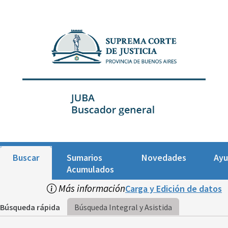
Buscar
Sumarios
Novedades
Ay
Acumulados
Más información
Carga y Edición de datos
Búsqueda rápida
Búsqueda Integral y Asistida