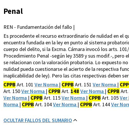
Penal
REN - Fundamentación del fallo |
Es procedente el recurso extraordinario de nulidad en el q
encuentra fundada en la ley en punto al sistema probatorio
cuerpo del delito, si la Excma. Cámara invocó los arts. 101
Procedimiento Penal -según ley 3589 y sus modif.-, pero e
se relacionan con la valoración probatoria. Lo expuesto no 
nulidad pueda cuestionarse el acierto de la respectiva fu
inaplicabilidad de ley). Pero las citas respectivas deben se
CPPB
Art. 101
Ver Norma
|
CPPB
Art. 151
Ver Norma
|
CPP
Art. 150
Ver Norma
|
CPPB
Art.
148
Ver Norma
|
CPPB
Art.
Ver Norma
|
CPPB
Art. 115
Ver Norma
|
CPPB
Art. 105
Ver
Norma
|
CPPB
Art. 104
Ver Norma
|
CPPB
Art. 144
Ver No
OCULTAR FALLOS DEL SUMARIO