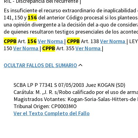
RIL - Discrepancia del recurrente |
Es insuficiente el recurso extraordinario de inaplicabilidad 
141, 150 y
156
del anterior Código procesal si los planteo
una opinión divergente a la decisión del a-quo de considerar
de quienes resultaron testigos presenciales de los acontecim
CPPB
Art.
156
Ver Norma
|
CPPB
Art. 138
Ver Norma
| LE
150
Ver Norma
|
CPPB
Art. 355
Ver Norma
|
OCULTAR FALLOS DEL SUMARIO
SCBA LP P 77341 S 07/05/2003 Juez KOGAN (SD)
Carátula: M. ,J. R. s/Robo calificado por el uso de ar
Magistrados Votantes: Kogan-Soria-Salas-Hitters-de 
Tribunal Origen: CP0003MO
Ver el Texto Completo del Fallo