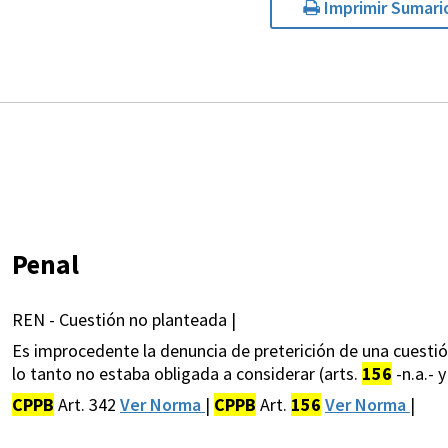
Imprimir Sumari
Penal
REN - Cuestión no planteada |
Es improcedente la denuncia de preterición de una cuesti
lo tanto no estaba obligada a considerar (arts.
156
-n.a.- y
CPPB
Art. 342
Ver Norma
|
CPPB
Art.
156
Ver Norma
|