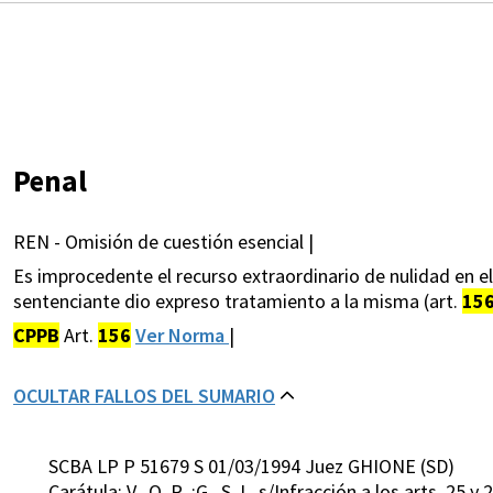
Penal
REN - Omisión de cuestión esencial |
Es improcedente el recurso extraordinario de nulidad en el
sentenciante dio expreso tratamiento a la misma (art.
15
CPPB
Art.
156
Ver Norma
|
OCULTAR FALLOS DEL SUMARIO
SCBA LP P 51679 S 01/03/1994 Juez GHIONE (SD)
Carátula: V. ,O. R. ;G. ,S. L. s/Infracción a los arts. 25 y