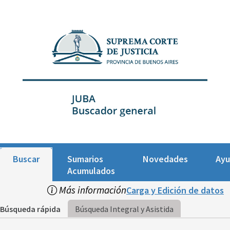
Buscar
Sumarios
Novedades
Ay
Acumulados
Más información
Carga y Edición de datos
Búsqueda rápida
Búsqueda Integral y Asistida