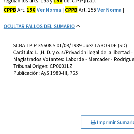
regulan los arts. 155 y
156
del C.P.P.(n.a.).
CPPB
Art.
156
Ver Norma
|
CPPB
Art. 155
Ver Norma
|
OCULTAR FALLOS DEL SUMARIO
SCBA LP P 35608 S 01/08/1989 Juez LABORDE (SD)
Carátula: L. ,H. D. y o. s/Privación ilegal de la libertad
Magistrados Votantes: Laborde - Mercader - Rodriguez 
Tribunal Origen: CP0001LZ
Publicación: AyS 1989-III, 765
Imprimir Sumari