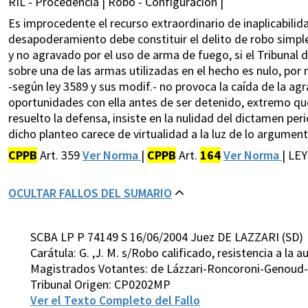
RIL - Procedencia | Robo - Configuración |
Es improcedente el recurso extraordinario de inaplicabilida
desapoderamiento debe constituir el delito de robo simple
y no agravado por el uso de arma de fuego, si el Tribunal de
sobre una de las armas utilizadas en el hecho es nulo, por n
-según ley 3589 y sus modif.- no provoca la caída de la ag
oportunidades con ella antes de ser detenido, extremo que j
resuelto la defensa, insiste en la nulidad del dictamen per
dicho planteo carece de virtualidad a la luz de lo argumentad
CPPB
Art. 359
Ver Norma
|
CPPB
Art.
164
Ver Norma
| LE
OCULTAR FALLOS DEL SUMARIO
SCBA LP P 74149 S 16/06/2004 Juez DE LAZZARI (SD)
Carátula: G. ,J. M. s/Robo calificado, resistencia a la a
Magistrados Votantes: de Lázzari-Roncoroni-Genoud
Tribunal Origen: CP0202MP
Ver el Texto Completo del Fallo