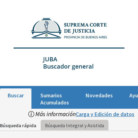
Buscar
Sumarios
Novedades
Ay
Acumulados
Más información
Carga y Edición de datos
Búsqueda rápida
Búsqueda Integral y Asistida