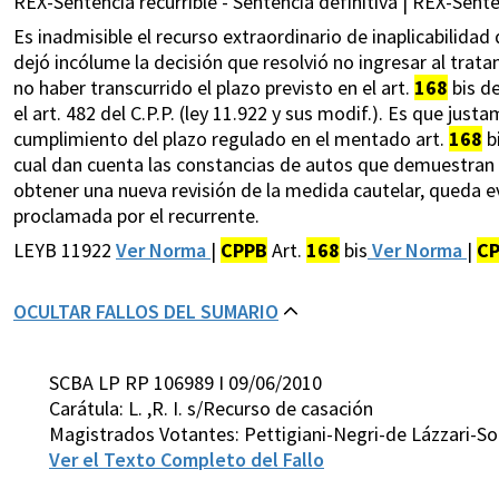
REX-Sentencia recurrible - Sentencia definitiva | REX-Senten
Es inadmisible el recurso extraordinario de inaplicabilida
dejó incólume la decisión que resolvió no ingresar al trata
no haber transcurrido el plazo previsto en el art.
168
bis de
el art. 482 del C.P.P. (ley 11.922 y sus modif.). Es que justa
cumplimiento del plazo regulado en el mentado art.
168
bi
cual dan cuenta las constancias de autos que demuestran 
obtener una nueva revisión de la medida cautelar, queda ev
proclamada por el recurrente.
LEYB 11922
Ver Norma
|
CPPB
Art.
168
bis
Ver Norma
|
C
OCULTAR FALLOS DEL SUMARIO
SCBA LP RP 106989 I 09/06/2010
Carátula: L. ,R. I. s/Recurso de casación
Magistrados Votantes: Pettigiani-Negri-de Lázzari-So
Ver el Texto Completo del Fallo