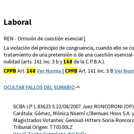
Laboral
REN - Omisión de cuestión esencial |
La violación del principio de congruencia, cuando ello se 
tratamiento de una pretensión o de una cuestión esencial- 
nulidad (arts. 161 inc. 3 b y
168
de la C.P.B.A.).
CPPB
Art.
168
Ver Norma
|
CPPB
Art. 161 Inc. 3 B
Ver No
OCULTAR FALLOS DEL SUMARIO
SCBA LP L 83623 S 22/08/2007 Juez RONCORONI (OP)
Carátula: Gómez, Mónica Noemí c/Bernues Hnos S.A. y
Magistrados Votantes: Genoud-Hitters-Soria-Roncoron
Tribunal Origen: TT0100LZ
Ver el Texto Completo del Fallo