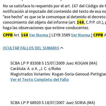
No se satisface lo requerido por el art. 167 del Código de
notificación al imputado del contenido del texto de esa no
"ese hecho" es que se le comunique al detenido el decreto q
conocimiento del objeto del informe (art.
168
, C.P.P. cit.
haga las observaciones que estime conducentes.
CPPB
Art.
168
Ver Norma
| LEYB 3589
Ver Norma
|
CPPB
A
OCULTAR FALLOS DEL SUMARIO
SCBA LP P 83308 S 15/07/2009 Juez KOGAN (MA)
Carátula: A. o A. ,J. C. s/Robo
Magistrados Votantes: Kogan-Soria-Genoud-Pettigian
Ver el Texto Completo del Fallo
SCBA LP P 68920 S 18/07/2007 Juez SORIA (MA)