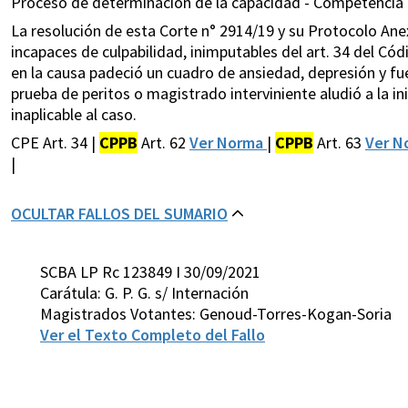
Proceso de determinación de la capacidad - Competencia 
La resolución de esta Corte n° 2914/19 y su Protocolo Ane
incapaces de culpabilidad, inimputables del art. 34 del Códi
en la causa padeció un cuadro de ansiedad, depresión y fue
prueba de peritos o magistrado interviniente aludió a la in
inaplicable al caso.
CPE Art. 34 |
CPPB
Art. 62
Ver Norma
|
CPPB
Art. 63
Ver 
|
OCULTAR FALLOS DEL SUMARIO
SCBA LP Rc 123849 I 30/09/2021
Carátula: G. P. G. s/ Internación
Magistrados Votantes: Genoud-Torres-Kogan-Soria
Ver el Texto Completo del Fallo