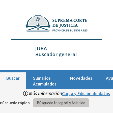
Buscar
Sumarios
Novedades
Ay
Acumulados
Más información
Carga y Edición de datos
Búsqueda rápida
Búsqueda Integral y Asistida