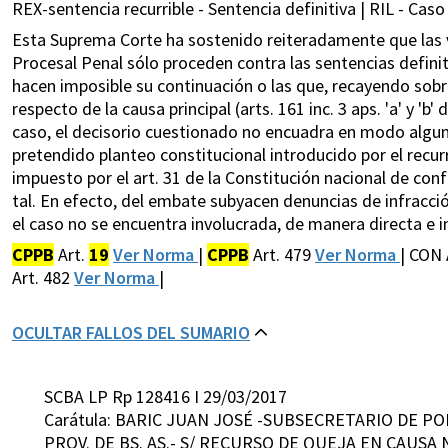
REX-sentencia recurrible - Sentencia definitiva | RIL - Caso 
Esta Suprema Corte ha sostenido reiteradamente que las ví
Procesal Penal sólo proceden contra las sentencias defini
hacen imposible su continuación o las que, recayendo sob
respecto de la causa principal (arts. 161 inc. 3 aps. 'a' y 'b'
caso, el decisorio cuestionado no encuadra en modo algu
pretendido planteo constitucional introducido por el recurr
impuesto por el art. 31 de la Constitución nacional de con
tal. En efecto, del embate subyacen denuncias de infracc
el caso no se encuentra involucrada, de manera directa e i
CPPB
Art.
19
Ver Norma
|
CPPB
Art. 479
Ver Norma
| CON 
Art. 482
Ver Norma
|
OCULTAR FALLOS DEL SUMARIO
SCBA LP Rp 128416 I 29/03/2017
Carátula: BARIC JUAN JOSÉ -SUBSECRETARIO DE PO
PROV. DE BS. AS.- S/ RECURSO DE QUEJA EN CAUSA N