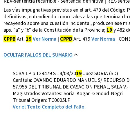
REX-sentencia recurrible - Sentencia definitiva | REX-senten
Las vías impugnativas previstas en el art. 479 del Código 
definitivas, entendiendo como tales a las que terminan la 
recayendo sobre una cuestión incidental, producen ese mism
aps. "a" y "b" de la Constitución de la Provincia;
19
y 482 de
CPPB
Art.
19
Ver Norma
|
CPPB
Art. 479
Ver Norma
| CONB
OCULTAR FALLOS DEL SUMARIO
SCBA LP p 129479 S 14/08/20
19
Juez SORIA (SD)
Carátula: OVANDO EDUARDO MANUEL S/ RECURSO DE 
57.955 DEL TRIBUNAL DE CASACION PENAL, SALA V.-
Magistrados Votantes: Soria-Kogan-Genoud-Negri
Tribunal Origen: TC0005LP
Ver el Texto Completo del Fallo