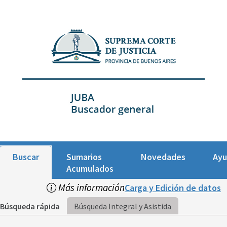
Buscar
Sumarios
Novedades
Ay
Acumulados
Más información
Carga y Edición de datos
Búsqueda rápida
Búsqueda Integral y Asistida