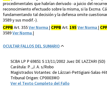
procedimentales que habrían derivado -a juicio del recurrent
reconocimiento efectuado sobre la misma, si la Excma. Cám
fundamentando tal decisión y la defensa omite cuestionar lo
3589 y sus modif.-).
CPPB
Art. 355
Ver Norma
|
CPPB
Art.
195
Ver Norma
|
CP
3589
Ver Norma
|
OCULTAR FALLOS DEL SUMARIO
SCBA LP P 69851 S 13/11/2002 Juez DE LAZZARI (SD)
Carátula: P. ,J. A. s/Robo
Magistrados Votantes: de Lázzari-Pettigiani-Salas-Hi
Tribunal Origen: CP0003MO
Ver el Texto Completo del Fallo