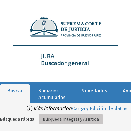
Buscar
Sumarios
Novedades
Ay
Acumulados
Más información
Carga y Edición de datos
Búsqueda rápida
Búsqueda Integral y Asistida