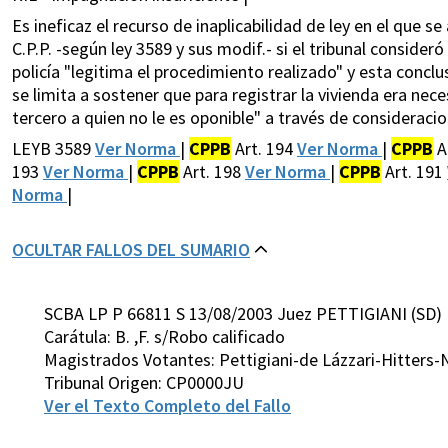
Es ineficaz el recurso de inaplicabilidad de ley en el que 
C.P.P. -según ley 3589 y sus modif.- si el tribunal consider
policía "legitima el procedimiento realizado" y esta conc
se limita a sostener que para registrar la vivienda era nec
tercero a quien no le es oponible" a través de considerac
LEYB 3589
Ver Norma
|
CPPB
Art. 194
Ver Norma
|
CPPB
A
193
Ver Norma
|
CPPB
Art. 198
Ver Norma
|
CPPB
Art. 191
Norma
|
OCULTAR FALLOS DEL SUMARIO
SCBA LP P 66811 S 13/08/2003 Juez PETTIGIANI (SD)
Carátula: B. ,F. s/Robo calificado
Magistrados Votantes: Pettigiani-de Lázzari-Hitters-
Tribunal Origen: CP0000JU
Ver el Texto Completo del Fallo