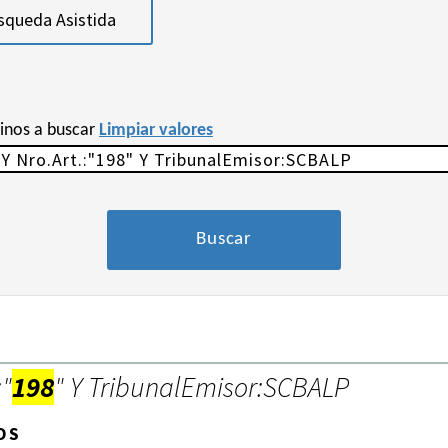
squeda Asistida
minos a buscar
Limpiar valores
:"
198
" Y TribunalEmisor:SCBALP
OS