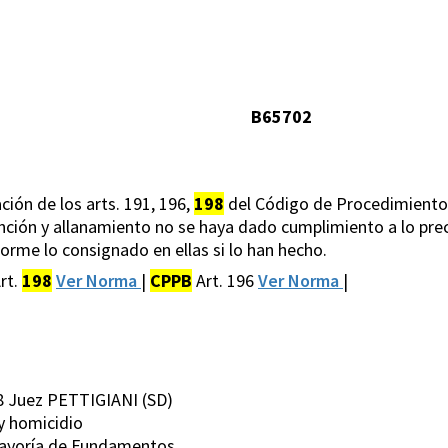
B65702
ación de los arts. 191, 196,
198
del Código de Procedimiento 
nción y allanamiento no se haya dado cumplimiento a lo pre
forme lo consignado en ellas si lo han hecho.
rt.
198
Ver Norma
|
CPPB
Art. 196
Ver Norma
|
8 Juez PETTIGIANI (SD)
 y homicidio
Mayoría de Fundamentos