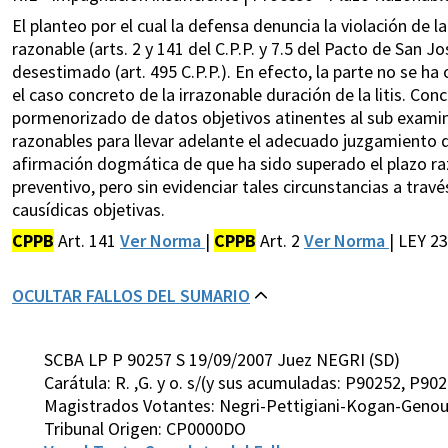
El planteo por el cual la defensa denuncia la violación de 
razonable (arts. 2 y 141 del C.P.P. y 7.5 del Pacto de San J
desestimado (art. 495 C.P.P.). En efecto, la parte no se h
el caso concreto de la irrazonable duración de la litis. Conc
pormenorizado de datos objetivos atinentes al sub examin
razonables para llevar adelante el adecuado juzgamiento d
afirmación dogmática de que ha sido superado el plazo ra
preventivo, pero sin evidenciar tales circunstancias a trav
causídicas objetivas.
CPPB
Art. 141
Ver Norma
|
CPPB
Art. 2
Ver Norma
| LEY 2
OCULTAR FALLOS DEL SUMARIO
SCBA LP P 90257 S 19/09/2007 Juez NEGRI (SD)
Carátula: R. ,G. y o. s/(y sus acumuladas: P90252, P9
Magistrados Votantes: Negri-Pettigiani-Kogan-Genou
Tribunal Origen: CP0000DO