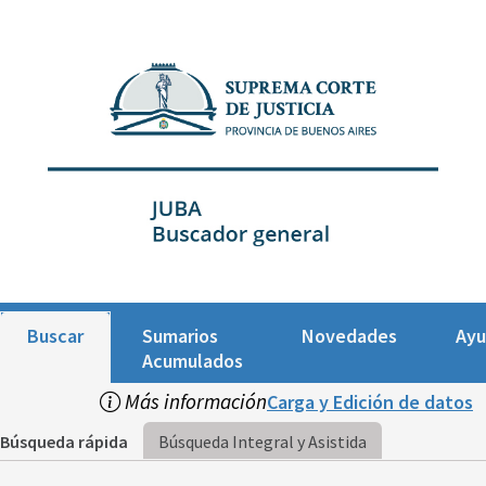
Buscar
Sumarios
Novedades
Ay
Acumulados
Más información
Carga y Edición de datos
Búsqueda rápida
Búsqueda Integral y Asistida