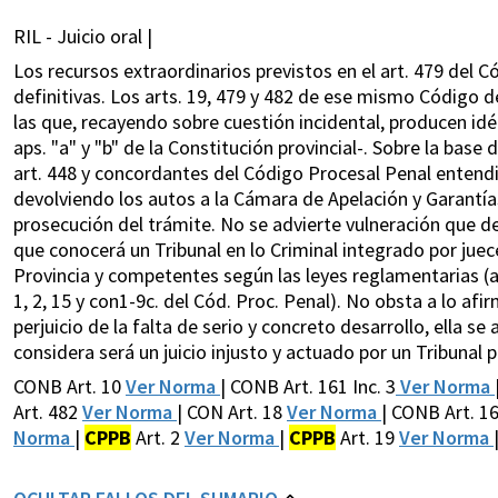
RIL - Juicio oral |
Los recursos extraordinarios previstos en el art. 479 del 
definitivas. Los arts. 19, 479 y 482 de ese mismo Código 
las que, recayendo sobre cuestión incidental, producen idén
aps. "a" y "b" de la Constitución provincial-. Sobre la base
art. 448 y concordantes del Código Procesal Penal entendie
devolviendo los autos a la Cámara de Apelación y Garantía
prosecución del trámite. No se advierte vulneración que d
que conocerá un Tribunal en lo Criminal integrado por jue
Provincia y competentes según las leyes reglamentarias (arts
1, 2, 15 y con1-9c. del Cód. Proc. Penal). No obsta a lo af
perjuicio de la falta de serio y concreto desarrollo, ella se
considera será un juicio injusto y actuado por un Tribunal p
CONB Art. 10
Ver Norma
| CONB Art. 161 Inc. 3
Ver Norma
Art. 482
Ver Norma
| CON Art. 18
Ver Norma
| CONB Art. 1
Norma
|
CPPB
Art. 2
Ver Norma
|
CPPB
Art. 19
Ver Norma