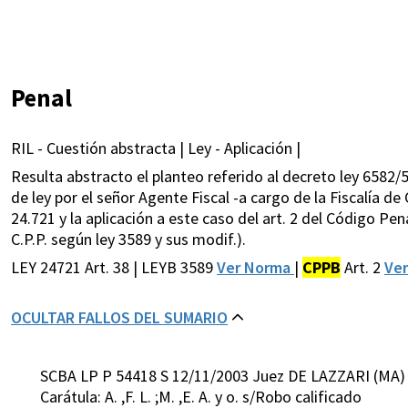
Penal
RIL - Cuestión abstracta | Ley - Aplicación |
Resulta abstracto el planteo referido al decreto ley 6582/5
de ley por el señor Agente Fiscal -a cargo de la Fiscalía de
24.721 y la aplicación a este caso del art. 2 del Código Pe
C.P.P. según ley 3589 y sus modif.).
LEY 24721 Art. 38 | LEYB 3589
Ver Norma
|
CPPB
Art. 2
Ve
OCULTAR FALLOS DEL SUMARIO
SCBA LP P 54418 S 12/11/2003 Juez DE LAZZARI (MA)
Carátula: A. ,F. L. ;M. ,E. A. y o. s/Robo calificado