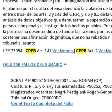
Proceso - Plazo razonable | RIL - Impugnación insuficiente
El planteo por el cual la defensa denunció la violación de l
entre otros- de los arts. 2 y 141 del C.P.P., y 7.5 y 8.1 de 
análisis de datos objetivos que demuestren la superación d
persecución penal y el castigo de los hechos punibles. Por e
la parte se ha desentendido de fundar las razones por las 
sostener una afirmación dogmática, que no ha rebatido ni
tribunal al asunto.
LEY 23054 |
CPPB
Art. 141
Ver Norma
|
CPPB
Art. 2
Ver N
OCULTAR FALLOS DEL SUMARIO
SCBA LP P 90257 S 19/09/2007 Juez KOGAN (OP)
Carátula: R. ,G. y o. s/(y sus acumuladas: P90252, P9
Magistrados Votantes: Negri-Pettigiani-Kogan-Genou
Tribunal Origen: CP0000DO
Ver el Texto Completo del Fallo