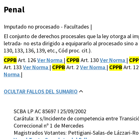
Penal
Imputado no procesado - Facultades |
El conjunto de derechos procesales que la ley otorga al im
letrada- no esta dirigido a equipararlo al procesado sino a 
130, 133, 136, 139, etc., Cód proc. cit.).
CPPB
Art. 126
Ver Norma
|
CPPB
Art. 130
Ver Norma
|
CPP
Art. 133
Ver Norma
|
CPPB
Art. 2
Ver Norma
|
CPPB
Art. 1
Norma
|
OCULTAR FALLOS DEL SUMARIO
SCBA LP AC 85697 I 25/09/2002
Carátula: X s/Incidente de competencia entre Transici
Correccional nº 1 de Mercedes
Magistrados Votantes: Pettigiani-Salas-de Lázzari-Ro