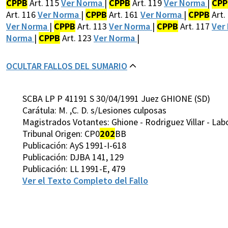
CPPB
Art. 115
Ver Norma
|
CPPB
Art. 119
Ver Norma
|
CPP
Art. 116
Ver Norma
|
CPPB
Art. 161
Ver Norma
|
CPPB
Art.
Ver Norma
|
CPPB
Art. 113
Ver Norma
|
CPPB
Art. 117
Ver
Norma
|
CPPB
Art. 123
Ver Norma
|
OCULTAR FALLOS DEL SUMARIO
SCBA LP P 41191 S 30/04/1991 Juez GHIONE (SD)
Carátula: M. ,C. D. s/Lesiones culposas
Magistrados Votantes: Ghione - Rodriguez Villar - Lab
Tribunal Origen: CP0
202
BB
Publicación: AyS 1991-I-618
Publicación: DJBA 141, 129
Publicación: LL 1991-E, 479
Ver el Texto Completo del Fallo