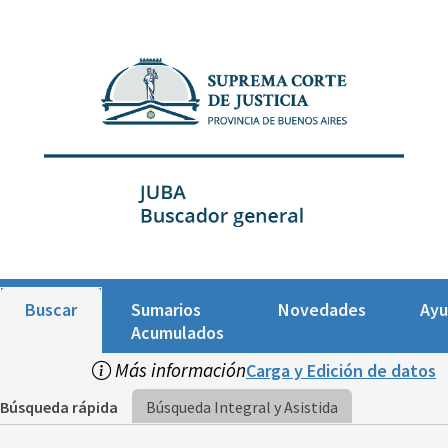
Buscar
Sumarios
Novedades
Ay
Acumulados
Más información
Carga y Edición de datos
Búsqueda rápida
Búsqueda Integral y Asistida