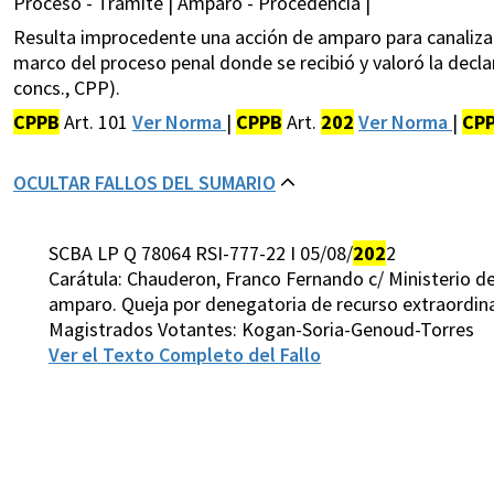
Proceso - Trámite | Amparo - Procedencia |
Resulta improcedente una acción de amparo para canalizar 
marco del proceso penal donde se recibió y valoró la decla
concs., CPP).
CPPB
Art. 101
Ver Norma
|
CPPB
Art.
202
Ver Norma
|
CP
OCULTAR FALLOS DEL SUMARIO
SCBA LP Q 78064 RSI-777-22 I 05/08/
202
2
Carátula: Chauderon, Franco Fernando c/ Ministerio de
amparo. Queja por denegatoria de recurso extraordinar
Magistrados Votantes: Kogan-Soria-Genoud-Torres
Ver el Texto Completo del Fallo