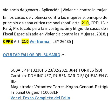
Violencia de género - Aplicación | Violencia contra la mujer 
En los casos de violencia contra las mujeres el principio 
principio de sana crítica racional (conf. arts.
210
, CPP; 16 i
Pará; Protocolo para la investigación y litigio de casos d
Fiscal Especializada en Violencia contra las Mujeres, 2018, p
CPPB
Art.
210
Ver Norma
| LEY 26485 |
OCULTAR FALLOS DEL SUMARIO
SCBA LP P 132301 S 23/02/2021 Juez TORRES (SD)
Carátula: DOMINGUEZ, RUBEN DARIO S/ QUEJA EN C
III.-
Magistrados Votantes: Torres-Kogan-Genoud-Pettigi
Tribunal Origen: TC0003LP
Ver el Texto Completo del Fallo