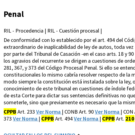
Penal
RIL - Procedencia | RIL - Cuestión procesal |
De conformidad con lo establecido por el art. 494 del Cód
extraordinario de inaplicabilidad de ley de autos, toda vez 
por parte del Tribunal de Casación -en el caso arts. 18 y 90
los agravios del recurrente se dirigen a cuestiones de orde
281, 367, y 373 del Código Procesal Penal. Si ello se ente
constitucionales lo mismo cabría resolver respecto de la m
modo siempre la constitución está instalada sobre la ley, o
conocimiento de este tribunal en cuestiones de índole fe
de esta Corte para dictar sus sentencias definitivas no qu
someterle, sino que previamente es necesario que la mis
CPPB
Art. 233
Ver Norma
| CONB Art. 90
Ver Norma
| CON 
373
Ver Norma
|
CPPB
Art. 494
Ver Norma
|
CPPB
Art.
210