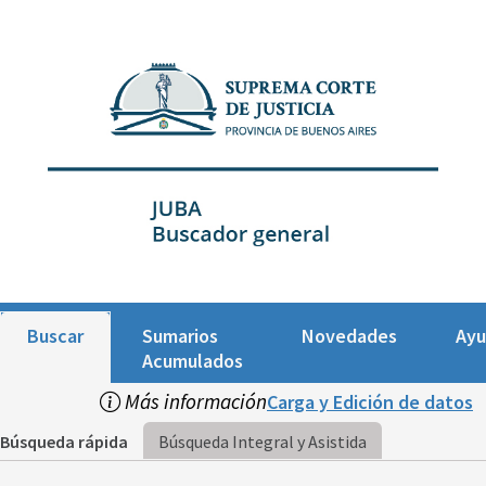
Buscar
Sumarios
Novedades
Ay
Acumulados
Más información
Carga y Edición de datos
Búsqueda rápida
Búsqueda Integral y Asistida