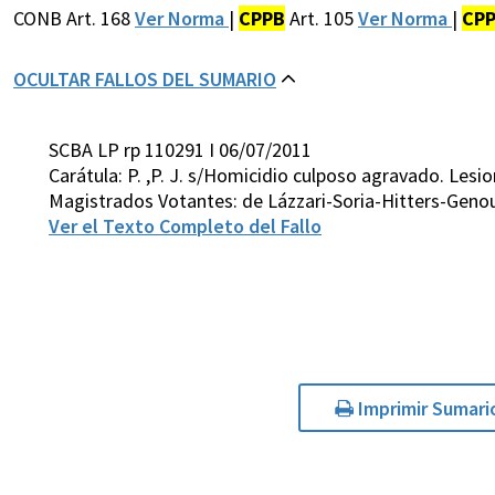
CONB Art. 168
Ver Norma
|
CPPB
Art. 105
Ver Norma
|
CP
OCULTAR FALLOS DEL SUMARIO
SCBA LP rp 110291 I 06/07/2011
Carátula: P. ,P. J. s/Homicidio culposo agravado. Les
Magistrados Votantes: de Lázzari-Soria-Hitters-Geno
Ver el Texto Completo del Fallo
Imprimir Sumari