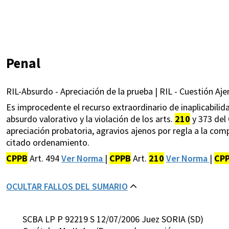
Penal
RIL-Absurdo - Apreciación de la prueba | RIL - Cuestión Aje
Es improcedente el recurso extraordinario de inaplicabilidad
absurdo valorativo y la violación de los arts.
210
y 373 del 
apreciación probatoria, agravios ajenos por regla a la com
citado ordenamiento.
CPPB
Art. 494
Ver Norma
|
CPPB
Art.
210
Ver Norma
|
CP
OCULTAR FALLOS DEL SUMARIO
SCBA LP P 92219 S 12/07/2006 Juez SORIA (SD)