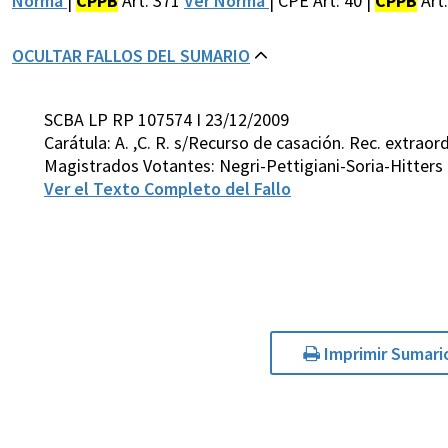
Norma
|
CPPB
Art. 371
Ver Norma
| CPE Art. 40 |
CPPB
Art
OCULTAR FALLOS DEL SUMARIO
SCBA LP RP 107574 I 23/12/2009
Carátula: A. ,C. R. s/Recurso de casación. Rec. extraord
Magistrados Votantes: Negri-Pettigiani-Soria-Hitters
Ver el Texto Completo del Fallo
Imprimir Sumari