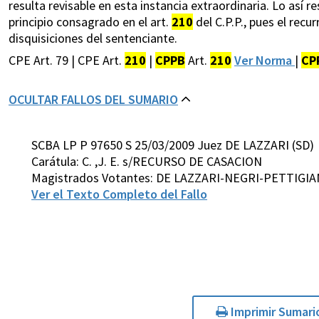
resulta revisable en esta instancia extraordinaria. Lo así r
principio consagrado en el art.
210
del C.P.P., pues el recu
disquisiciones del sentenciante.
CPE Art. 79 | CPE Art.
210
|
CPPB
Art.
210
Ver Norma
|
CP
OCULTAR FALLOS DEL SUMARIO
SCBA LP P 97650 S 25/03/2009 Juez DE LAZZARI (SD)
Carátula: C. ,J. E. s/RECURSO DE CASACION
Magistrados Votantes: DE LAZZARI-NEGRI-PETTIGI
Ver el Texto Completo del Fallo
Imprimir Sumari