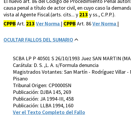
El nuevo art. 86 del Código de Procedimiento Penal autoriz
causa penal a título de actor civil, en cuyo caso la deman
vista al Agente Fiscal.(arts. cits... y
213
y ss., C.P.P.).
CPPB
Art.
213
Ver Norma
|
CPPB
Art. 86
Ver Norma
|
OCULTAR FALLOS DEL SUMARIO
SCBA LP P 40501 S 26/10/1993 Juez SAN MARTIN (MA
Carátula: D. S. ,L. A. s/Formula denuncia
Magistrados Votantes: San Martín - Rodríguez Villar - 
Pisano
Tribunal Origen: CP0000SN
Publicación: DJBA 145, 269
Publicación: JA 1994-III, 458
Publicación: LLBA 1994, 160
Ver el Texto Completo del Fallo