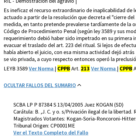
RIL - Demostración del agravio |
Es ineficaz el recurso extraordinario de inaplicabilidad de 
actuado a partir de la resolución que decreta el "cierre de
medida, en tanto pretende prevalerse tardíamente de la om
Código de Procedimiento Penal (según ley 3589 y sus modif
requerimiento debió haber sido impetrado en su primera int
evacuar el traslado del art. 223 del ritual. Si lejos de efec
había abierto el juicio, con esa misma actividad dejó atrás 
se vio privada, a cuyo respecto entonces operó la preclusió
LEYB 3589
Ver Norma
|
CPPB
Art.
213
Ver Norma
|
CPPB
A
OCULTAR FALLOS DEL SUMARIO
SCBA LP P 87384 S 13/04/2005 Juez KOGAN (SD)
Carátula: B. ,J. C. y o. s/Privación ilegal de la libertad.
Magistrados Votantes: Kogan-Soria-Roncoroni-Hitte
Tribunal Origen: CP0001ME
Ver el Texto Completo del Fallo