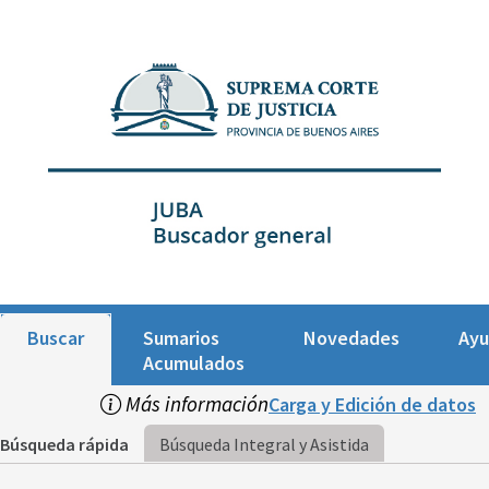
Buscar
Sumarios
Novedades
Ay
Acumulados
Más información
Carga y Edición de datos
Búsqueda rápida
Búsqueda Integral y Asistida