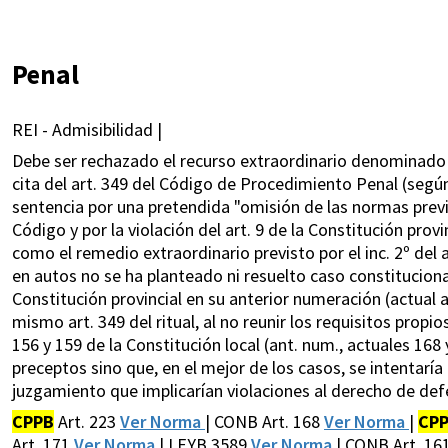
Penal
REI - Admisibilidad |
Debe ser rechazado el recurso extraordinario denominado "
cita del art. 349 del Código de Procedimiento Penal (según
sentencia por una pretendida "omisión de las normas previ
Código y por la violación del art. 9 de la Constitución prov
como el remedio extraordinario previsto por el inc. 2º del
en autos no se ha planteado ni resuelto caso constitucional
Constitución provincial en su anterior numeración (actual art
mismo art. 349 del ritual, al no reunir los requisitos propio
156 y 159 de la Constitución local (ant. num., actuales 168
preceptos sino que, en el mejor de los casos, se intentarí
juzgamiento que implicarían violaciones al derecho de defe
CPPB
Art. 223
Ver Norma
| CONB Art. 168
Ver Norma
|
CP
Art. 171
Ver Norma
| LEYB 3589
Ver Norma
| CONB Art. 161