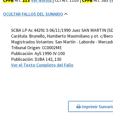
CPPB
Art.
213
Ver Norma
| CCI Art. 1103 |
CPPB
Art. 383
V
OCULTAR FALLOS DEL SUMARIO
SCBA LP Ac 44291 S 06/11/1990 Juez SAN MARTIN (SD
Carátula: Brunello, Humberto Maximiliano y ot. c/Berc
Magistrados Votantes: San Martín - Laborde - Mercader
Tribunal Origen: CC0002ME
Publicación: AyS 1990-IV-100
Publicación: DJBA 142, 130
Ver el Texto Completo del Fallo
Imprimir Sumari