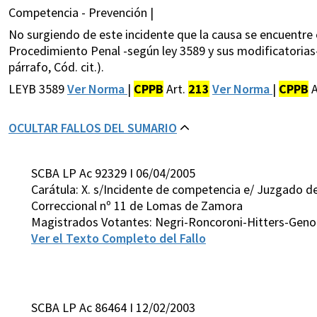
Competencia - Prevención |
No surgiendo de este incidente que la causa se encuentre e
Procedimiento Penal -según ley 3589 y sus modificatorias-,
párrafo, Cód. cit.).
LEYB 3589
Ver Norma
|
CPPB
Art.
213
Ver Norma
|
CPPB
A
OCULTAR FALLOS DEL SUMARIO
SCBA LP Ac 92329 I 06/04/2005
Carátula: X. s/Incidente de competencia e/ Juzgado de
Correccional nº 11 de Lomas de Zamora
Magistrados Votantes: Negri-Roncoroni-Hitters-Gen
Ver el Texto Completo del Fallo
SCBA LP Ac 86464 I 12/02/2003