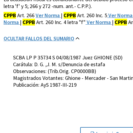
letra 'f' y 5; 266 y 272 -num. ant.- C.P.P.).
CPPB
Art. 266
Ver Norma
|
CPPB
Art. 260 Inc. 5
Ver Norm
Norma
|
CPPB
Art. 260 Inc. 4 letra "f"
Ver Norma
|
CPPB
Ar
OCULTAR FALLOS DEL SUMARIO
SCBA LP P 35734 S 04/08/1987 Juez GHIONE (SD)
Carátula: D. G. ,J. M. s/Denuncia de estafa
Observaciones: (Trib.Orig. CP0000BB)
Magistrados Votantes: Ghione - Mercader - San Martin 
Publicación: AyS 1987-III-219