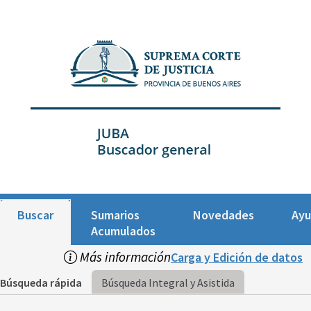
Buscar
Sumarios
Novedades
Ay
Acumulados
Más información
Carga y Edición de datos
Búsqueda rápida
Búsqueda Integral y Asistida