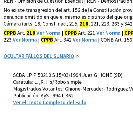
REN - Omision de Cuestion Esencial | REN - Demostracion 
No existe transgresión del art. 156 de la Constitución pro
denuncia omitido en que el mismo es distinto del que originó
Cámara (arts. 18, Const. nac.; 215,
218
, 221, 223, 263 y 342 
CPPB
Art.
218
Ver Norma
|
CPPB
Art. 221
Ver Norma
|
CP
223
Ver Norma
|
CPPB
Art. 342
Ver Norma
| CONB Art. 15
OCULTAR FALLOS DEL SUMARIO
SCBA LP P 50210 S 15/03/1994 Juez GHIONE (SD)
Carátula: L. ,R. I. s/Robo simple
Magistrados Votantes: Ghione-Mercader-Rodríguez Vi
Publicación: AyS 1994 I, 362
Ver el Texto Completo del Fallo