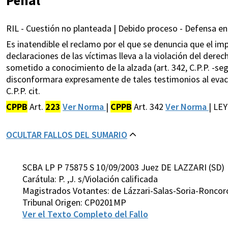
RIL - Cuestión no planteada | Debido proceso - Defensa en j
Es inatendible el reclamo por el que se denuncia que el im
declaraciones de las víctimas lleva a la violación del dere
sometido a conocimiento de la alzada (art. 342, C.P.P. -seg
disconformara expresamente de tales testimonios al evacua
C.P.P. cit.
CPPB
Art.
223
Ver Norma
|
CPPB
Art. 342
Ver Norma
| LE
OCULTAR FALLOS DEL SUMARIO
SCBA LP P 75875 S 10/09/2003 Juez DE LAZZARI (SD)
Carátula: P. ,J. s/Violación calificada
Magistrados Votantes: de Lázzari-Salas-Soria-Roncor
Tribunal Origen: CP0201MP
Ver el Texto Completo del Fallo