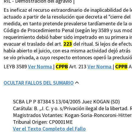
RIL - Demostración del agravio |
Es ineficaz el recurso extraordinario de inaplicabilidad de 
actuado a partir de la resolución que decreta el "cierre de
medida, en tanto pretende prevalerse tardíamente de la omi
Código de Procedimiento Penal (según ley 3589 y sus modif
requerimiento debió haber sido impetrado en su primera int
evacuar el traslado del art.
223
del ritual. Si lejos de efec
había abierto el juicio, con esa misma actividad dejó atrás 
se vio privada, a cuyo respecto entonces operó la preclusió
LEYB 3589
Ver Norma
|
CPPB
Art. 213
Ver Norma
|
CPPB
A
OCULTAR FALLOS DEL SUMARIO
SCBA LP P 87384 S 13/04/2005 Juez KOGAN (SD)
Carátula: B. ,J. C. y o. s/Privación ilegal de la libertad.
Magistrados Votantes: Kogan-Soria-Roncoroni-Hitte
Tribunal Origen: CP0001ME
Ver el Texto Completo del Fallo