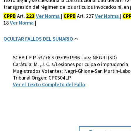
texto legal y se cuestiona la constitucionalidad del art. 
transgresión del régimen de los artículos invocados ni, en p
CPPB
Art.
223
Ver Norma
|
CPPB
Art. 227
Ver Norma
|
CP
18
Ver Norma
|
OCULTAR FALLOS DEL SUMARIO
SCBA LP P 53776 S 03/09/1996 Juez NEGRI (SD)
Carátula: M. ,J. C. s/Lesiones por culpa o imprudencia
Magistrados Votantes: Negri-Ghione-San Martín-Labo
Tribunal Origen: CP0304LP
Ver el Texto Completo del Fallo