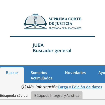
Buscar
Sumarios
Novedades
Ay
Acumulados
Más información
Carga y Edición de datos
Búsqueda rápida
Búsqueda Integral y Asistida