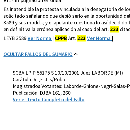
RIL - Impugnación errónea |
Es inatendible la protesta vinculada a la denegatoria de lo
solicitado señalando que debió serlo en la oportunidad del
3589 y sus modif.-; y el apelante cuestiona lo así decidi
en definitiva la errónea aplicación al caso del art.
223
cita
LEYB 3589
Ver Norma
|
CPPB
Art.
223
Ver Norma
|
OCULTAR FALLOS DEL SUMARIO
SCBA LP P 55175 S 10/10/2001 Juez LABORDE (MI)
Carátula: R. ,F. J. s/Robo
Magistrados Votantes: Laborde-Ghione-Negri-Salas-P
Publicación: DJBA 161, 260
Ver el Texto Completo del Fallo