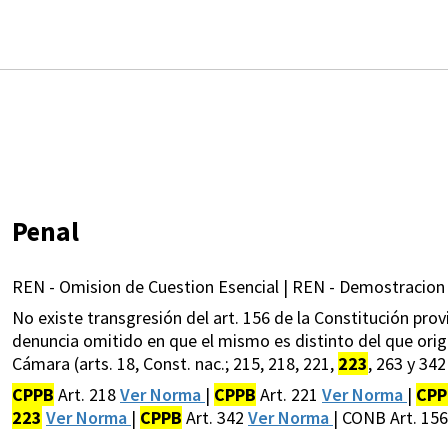
Penal
REN - Omision de Cuestion Esencial | REN - Demostracion 
No existe transgresión del art. 156 de la Constitución pro
denuncia omitido en que el mismo es distinto del que originó
Cámara (arts. 18, Const. nac.; 215, 218, 221,
223
, 263 y 342 
CPPB
Art. 218
Ver Norma
|
CPPB
Art. 221
Ver Norma
|
CPP
223
Ver Norma
|
CPPB
Art. 342
Ver Norma
| CONB Art. 15