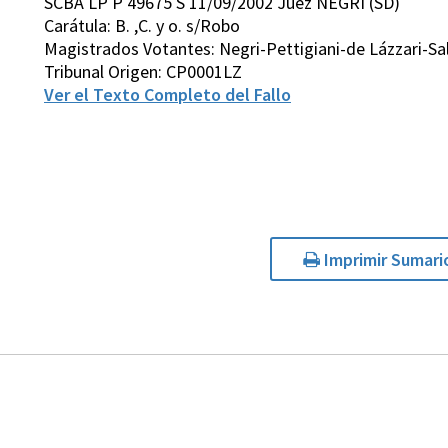
SCBA LP P 49675 S 11/09/2002 Juez NEGRI (SD)
Carátula: B. ,C. y o. s/Robo
Magistrados Votantes: Negri-Pettigiani-de Lázzari-S
Tribunal Origen: CP0001LZ
Ver el Texto Completo del Fallo
Imprimir Sumari