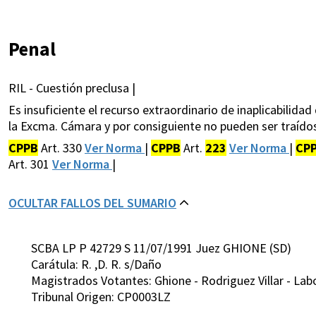
Penal
RIL - Cuestión preclusa |
Es insuficiente el recurso extraordinario de inaplicabilid
la Excma. Cámara y por consiguiente no pueden ser traídos
CPPB
Art. 330
Ver Norma
|
CPPB
Art.
223
Ver Norma
|
CP
Art. 301
Ver Norma
|
OCULTAR FALLOS DEL SUMARIO
SCBA LP P 42729 S 11/07/1991 Juez GHIONE (SD)
Carátula: R. ,D. R. s/Daño
Magistrados Votantes: Ghione - Rodriguez Villar - Lab
Tribunal Origen: CP0003LZ