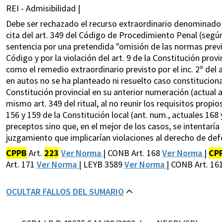
REI - Admisibilidad |
Debe ser rechazado el recurso extraordinario denominado "
cita del art. 349 del Código de Procedimiento Penal (según
sentencia por una pretendida "omisión de las normas previ
Código y por la violación del art. 9 de la Constitución prov
como el remedio extraordinario previsto por el inc. 2º del
en autos no se ha planteado ni resuelto caso constitucional
Constitución provincial en su anterior numeración (actual art
mismo art. 349 del ritual, al no reunir los requisitos propio
156 y 159 de la Constitución local (ant. num., actuales 168
preceptos sino que, en el mejor de los casos, se intentarí
juzgamiento que implicarían violaciones al derecho de defe
CPPB
Art.
223
Ver Norma
| CONB Art. 168
Ver Norma
|
CP
Art. 171
Ver Norma
| LEYB 3589
Ver Norma
| CONB Art. 161
OCULTAR FALLOS DEL SUMARIO