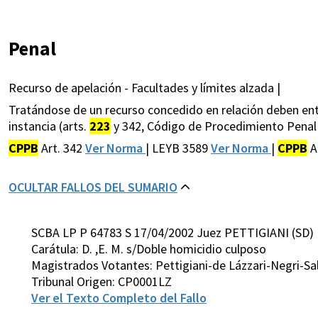
Penal
Recurso de apelación - Facultades y límites alzada |
Tratándose de un recurso concedido en relación deben en
instancia (arts.
223
y 342, Código de Procedimiento Penal -
CPPB
Art. 342
Ver Norma
| LEYB 3589
Ver Norma
|
CPPB
A
OCULTAR FALLOS DEL SUMARIO
SCBA LP P 64783 S 17/04/2002 Juez PETTIGIANI (SD)
Carátula: D. ,E. M. s/Doble homicidio culposo
Magistrados Votantes: Pettigiani-de Lázzari-Negri-Sa
Tribunal Origen: CP0001LZ
Ver el Texto Completo del Fallo