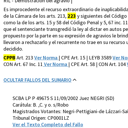
RIL - Demostración del agravio |
Es improcedente el recurso extraordinario de inaplicabilida
de la Cámara de los arts. 213,
223
y siguientes del Código 
como la de los arts. 15 y 58 del Código Penal y 5, 67 inc. 1
que el sentenciante transgredió la ley al dictar en autos pe
propuesto por la parte en su expresión de agravios le brind
llevaron a rechazarlo y el recurrente no trae en su recurso
decidido.
CPPB
Art. 213
Ver Norma
| CPE Art. 15 | LEYB 3589
Ver N
CON Art. 67 Inc. 11
Ver Norma
| CPE Art. 58 | CON Art. 104
OCULTAR FALLOS DEL SUMARIO
SCBA LP P 49675 S 11/09/2002 Juez NEGRI (SD)
Carátula: B. ,C. y o. s/Robo
Magistrados Votantes: Negri-Pettigiani-de Lázzari-S
Tribunal Origen: CP0001LZ
Ver el Texto Completo del Fallo