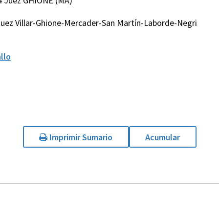
4 Juez GHIONE (MA)
uez Villar-Ghione-Mercader-San Martín-Laborde-Negri
llo
Imprimir Sumario
Acumular