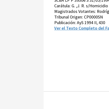
SCBA LP P 39306 S 31/05/199
Carátula: G. ,J. R. s/Homicidio
Magistrados Votantes: Rodríg
Tribunal Origen: CP0000SN
Publicación: AyS 1994 II, 430
Ver el Texto Completo del Fa