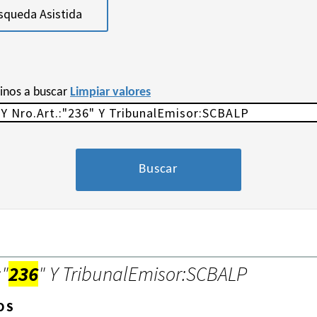
squeda Asistida
minos a buscar
Limpiar valores
:"
236
" Y TribunalEmisor:SCBALP
OS