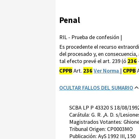
Penal
RIL - Prueba de confesión |
Es procedente el recurso extraordi
del procesado y, en consecuencia, a
tal efecto prevé el art. 239 (ó
236
CPPB
Art.
236
Ver Norma
|
CPPB
A
OCULTAR FALLOS DEL SUMARIO
SCBA LP P 43320 S 18/08/199
Carátula: G. R. ,A. D. s/Lesion
Magistrados Votantes: Ghione 
Tribunal Origen: CP0003MO
Publicación: AyS 1992 III, 150