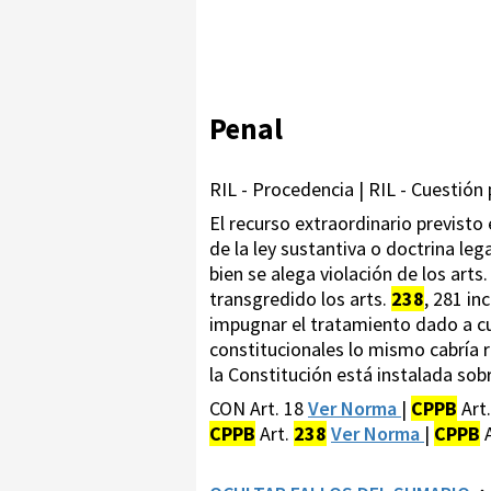
Penal
RIL - Procedencia | RIL - Cuestión 
El recurso extraordinario previsto
de la ley sustantiva o doctrina leg
bien se alega violación de los arts
transgredido los arts.
238
, 281 in
impugnar el tratamiento dado a cu
constitucionales lo mismo cabría 
la Constitución está instalada sobr
CON Art. 18
Ver Norma
|
CPPB
Art.
CPPB
Art.
238
Ver Norma
|
CPPB
A