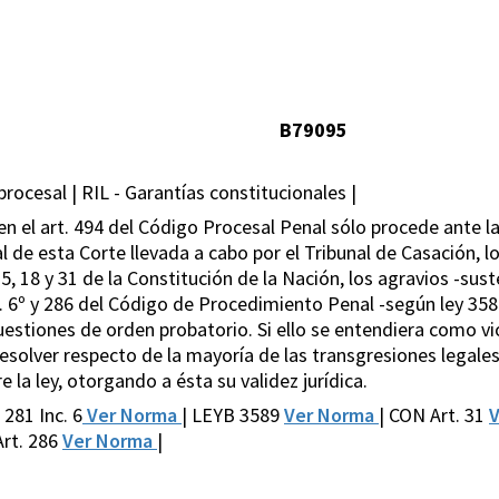
B79095
procesal | RIL - Garantías constitucionales |
 en el art. 494 del Código Procesal Penal sólo procede ante l
al de esta Corte llevada a cabo por el Tribunal de Casación, l
. 5, 18 y 31 de la Constitución de la Nación, los agravios -s
c. 6º y 286 del Código de Procedimiento Penal -según ley 3589
estiones de orden probatorio. Si ello se entendiera como vi
resolver respecto de la mayoría de las transgresiones legal
e la ley, otorgando a ésta su validez jurídica.
 281 Inc. 6
Ver Norma
| LEYB 3589
Ver Norma
| CON Art. 31
rt. 286
Ver Norma
|