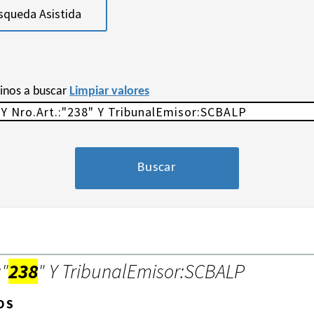
squeda Asistida
minos a buscar
Limpiar valores
:"
238
" Y TribunalEmisor:SCBALP
OS