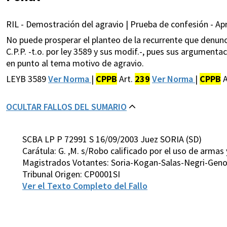
RIL - Demostración del agravio | Prueba de confesión - Apr
No puede prosperar el planteo de la recurrente que denunci
C.P.P. -t.o. por ley 3589 y sus modif.-, pues sus argument
en punto al tema motivo de agravio.
LEYB 3589
Ver Norma
|
CPPB
Art.
239
Ver Norma
|
CPPB
A
OCULTAR FALLOS DEL SUMARIO
SCBA LP P 72991 S 16/09/2003 Juez SORIA (SD)
Carátula: G. ,M. s/Robo calificado por el uso de arma
Magistrados Votantes: Soria-Kogan-Salas-Negri-Gen
Tribunal Origen: CP0001SI
Ver el Texto Completo del Fallo