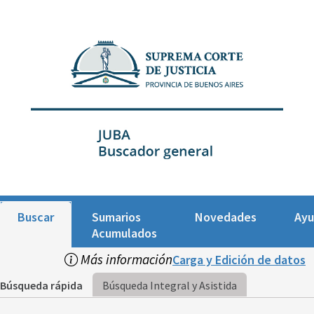
Buscar
Sumarios
Novedades
Ay
Acumulados
Más información
Carga y Edición de datos
Búsqueda rápida
Búsqueda Integral y Asistida