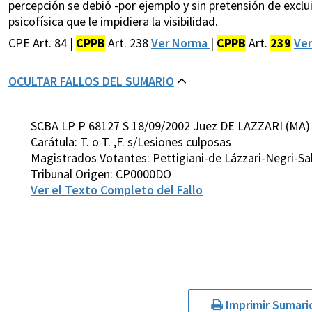
percepción se debió -por ejemplo y sin pretensión de exclui
psicofísica que le impidiera la visibilidad.
CPE Art. 84 |
CPPB
Art. 238
Ver Norma
|
CPPB
Art.
239
Ve
OCULTAR FALLOS DEL SUMARIO
SCBA LP P 68127 S 18/09/2002 Juez DE LAZZARI (MA)
Carátula: T. o T. ,F. s/Lesiones culposas
Magistrados Votantes: Pettigiani-de Lázzari-Negri-S
Tribunal Origen: CP0000DO
Ver el Texto Completo del Fallo
Imprimir Sumari