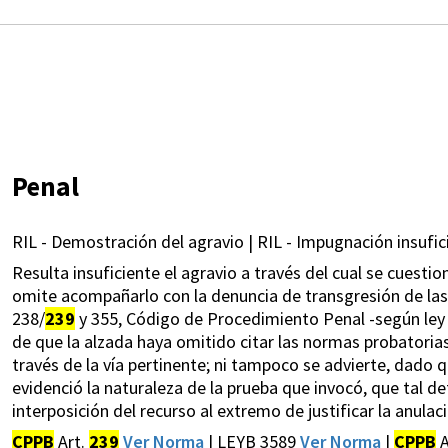
Penal
RIL - Demostración del agravio | RIL - Impugnación insufic
Resulta insuficiente el agravio a través del cual se cuestio
omite acompañarlo con la denuncia de transgresión de las 
238/
239
y 355, Código de Procedimiento Penal -según ley 3
de que la alzada haya omitido citar las normas probatorias
través de la vía pertinente; ni tampoco se advierte, dado q
evidenció la naturaleza de la prueba que invocó, que tal d
interposición del recurso al extremo de justificar la anula
CPPB
Art.
239
Ver Norma
| LEYB 3589
Ver Norma
|
CPPB
A