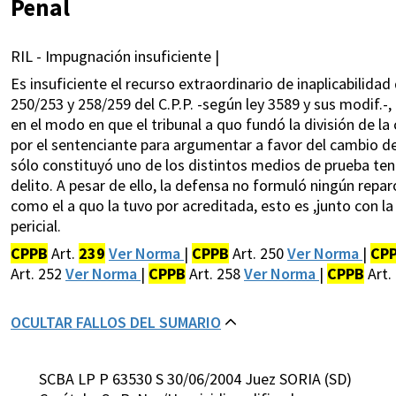
Penal
RIL - Impugnación insuficiente |
Es insuficiente el recurso extraordinario de inaplicabilidad 
250/253 y 258/259 del C.P.P. -según ley 3589 y sus modif.-,
en el modo en que el tribunal a quo fundó la división de l
por el sentenciante para argumentar a favor del cambio de 
sólo constituyó uno de los distintos medios de prueba te
delito. A pesar de ello, la defensa no formuló ningún reparo
como el a quo la tuvo por acreditada, esto es ,junto con l
pericial.
CPPB
Art.
239
Ver Norma
|
CPPB
Art. 250
Ver Norma
|
CP
Art. 252
Ver Norma
|
CPPB
Art. 258
Ver Norma
|
CPPB
Art.
OCULTAR FALLOS DEL SUMARIO
SCBA LP P 63530 S 30/06/2004 Juez SORIA (SD)