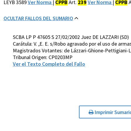
LEYB 3589
Ver Norma
|
CPPB
Art.
239
Ver Norma
|
CPPB
A
OCULTAR FALLOS DEL SUMARIO
SCBA LP P 47605 S 27/02/2002 Juez DE LAZZARI (SD)
Carátula: V. ,E. E. s/Robo agravado por el uso de arma
Magistrados Votantes: de Lázzari-Ghione-Pettigiani-
Tribunal Origen: CP0203MP
Ver el Texto Completo del Fallo
Imprimir Sumari