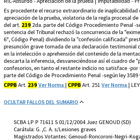
RIL-Absurdo - Apreciación de la prueba | Imputabilidad - Pr
Es procedente el recurso extraordinario de inaplicabilidad
apreciación de la prueba, violatoria de la regla procesal de 
del art.
239
2da. parte del Código Procedimiento Penal -se
sentencia del Tribunal rechazó la concurrencia de la "exime
6º, Código Penal) dividiendo la "confesión calificada" pres
presunción grave tomada de una declaración testimonial que
en la intelección o aprehensión del contenido de la ment
descarta la inferencia, desvaneciéndose así el cuadro de "
confesorios, en tanto el restante indicio no satisface -por s
parte del Código de Procedimiento Penal -según ley 3589 
CPPB
Art.
239
Ver Norma
|
CPPB
Art. 251
Ver Norma
| LEY
OCULTAR FALLOS DEL SUMARIO
SCBA LP P 71611 S 01/12/2004 Juez GENOUD (SD)
Carátula: G. ,C. A. s/Lesiones graves
Magistrados Votantes: Genoud-Roncoroni-Negri-Koga