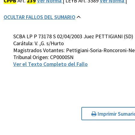
CPPB
Art.
239
Ver Norma
| LEYB Art. 3589
Ver Norma
|
OCULTAR FALLOS DEL SUMARIO
SCBA LP P 73178 S 02/04/2003 Juez PETTIGIANI (SD)
Carátula: V. ,G. s/Hurto
Magistrados Votantes: Pettigiani-Soria-Roncoroni-Neg
Tribunal Origen: CP0000SN
Ver el Texto Completo del Fallo
Imprimir Sumari