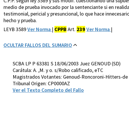
C.P.P. según ley 3589 y sus modif. cuestionando una supues
medio de prueba invocado por la sentenciante si en realid
testimonial, pericial y presuncional, lo que hace innecesar
hecho y prueba.
LEYB 3589
Ver Norma
|
CPPB
Art.
239
Ver Norma
|
OCULTAR FALLOS DEL SUMARIO
SCBA LP P 63381 S 18/06/2003 Juez GENOUD (SD)
Carátula: A. ,M. y o. s/Robo calificado, eTC
Magistrados Votantes: Genoud-Roncoroni-Hitters-de 
Tribunal Origen: CP0000AZ
Ver el Texto Completo del Fallo