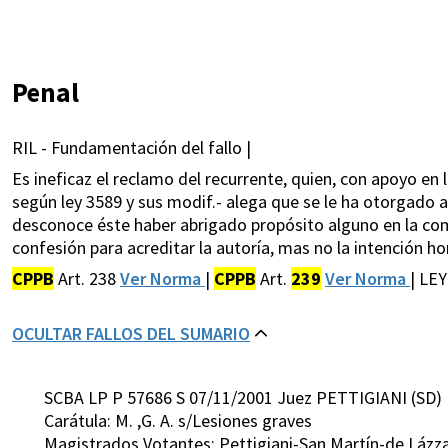
Penal
RIL - Fundamentación del fallo |
Es ineficaz el reclamo del recurrente, quien, con apoyo en 
según ley 3589 y sus modif.- alega que se le ha otorgado a
desconoce éste haber abrigado propósito alguno en la comis
confesión para acreditar la autoría, mas no la intención h
CPPB
Art. 238
Ver Norma
|
CPPB
Art.
239
Ver Norma
| LE
OCULTAR FALLOS DEL SUMARIO
SCBA LP P 57686 S 07/11/2001 Juez PETTIGIANI (SD)
Carátula: M. ,G. A. s/Lesiones graves
Magistrados Votantes: Pettigiani-San Martín-de Lázza