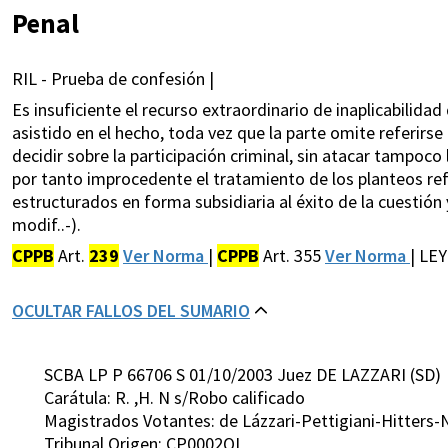
Penal
RIL - Prueba de confesión |
Es insuficiente el recurso extraordinario de inaplicabilidad
asistido en el hecho, toda vez que la parte omite referirse
decidir sobre la participación criminal, sin atacar tampoco
por tanto improcedente el tratamiento de los planteos refe
estructurados en forma subsidiaria al éxito de la cuestión y
modif..-).
CPPB
Art.
239
Ver Norma
|
CPPB
Art. 355
Ver Norma
| LE
OCULTAR FALLOS DEL SUMARIO
SCBA LP P 66706 S 01/10/2003 Juez DE LAZZARI (SD)
Carátula: R. ,H. N s/Robo calificado
Magistrados Votantes: de Lázzari-Pettigiani-Hitters
Tribunal Origen: CP0002QL