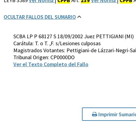
LEYB 3589
Ver Norma
|
CPPB
Art.
239
Ver Norma
|
CPPB
A
OCULTAR FALLOS DEL SUMARIO
SCBA LP P 68127 S 18/09/2002 Juez PETTIGIANI (MI)
Carátula: T. o T. ,F. s/Lesiones culposas
Magistrados Votantes: Pettigiani-de Lázzari-Negri-S
Tribunal Origen: CP0000DO
Ver el Texto Completo del Fallo
Imprimir Sumari