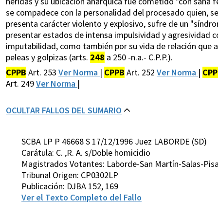
heridas y su ubicación anárquica fue cometido "con saña fer
se compadece con la personalidad del procesado quien, segú
presenta carácter violento y explosivo, sufre de un "sínd
presentar estados de intensa impulsividad y agresividad c
imputabilidad, como también por su vida de relación que a
peleas y golpizas (arts.
248
a 250 -n.a.- C.P.P.).
CPPB
Art. 253
Ver Norma
|
CPPB
Art. 252
Ver Norma
|
CPP
Art. 249
Ver Norma
|
OCULTAR FALLOS DEL SUMARIO
SCBA LP P 46668 S 17/12/1996 Juez LABORDE (SD)
Carátula: C. ,R. A. s/Doble homicidio
Magistrados Votantes: Laborde-San Martín-Salas-Pis
Tribunal Origen: CP0302LP
Publicación: DJBA 152, 169
Ver el Texto Completo del Fallo