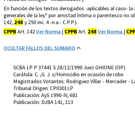
En función de los textos derogados -aplicables al caso- la
generales de la ley" por amistad íntima o parentesco no ob
142,
248
y 250 inc. 4 -n.a.- C.P.P.).
CPPB
Art. 142
Ver Norma
|
CPPB
Art.
248
Ver Norma
|
CP
OCULTAR FALLOS DEL SUMARIO
SCBA LP P 37441 S 28/12/1990 Juez GHIONE (OP)
Carátula: C. ,G. J. s/Homicidio en ocasión de robo
Magistrados Votantes: Rodriguez Villar - Mercader - L
Tribunal Origen: CP0301LP
Publicación: AyS 1990-IV, 681
Publicación: DJBA 141, 113