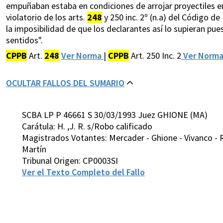
empuñaban estaba en condiciones de arrojar proyectiles en
violatorio de los arts.
248
y 250 inc. 2º (n.a) del Código d
la imposibilidad de que los declarantes así lo supieran pue
sentidos".
CPPB
Art.
248
Ver Norma
|
CPPB
Art. 250 Inc. 2
Ver Norm
OCULTAR FALLOS DEL SUMARIO
SCBA LP P 46661 S 30/03/1993 Juez GHIONE (MA)
Carátula: H. ,J. R. s/Robo calificado
Magistrados Votantes: Mercader - Ghione - Vivanco - Ro
Martín
Tribunal Origen: CP0003SI
Ver el Texto Completo del Fallo