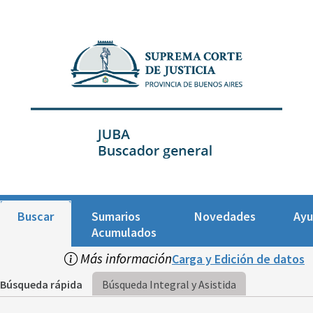
Buscar
Sumarios
Novedades
Ay
Acumulados
Más información
Carga y Edición de datos
Búsqueda rápida
Búsqueda Integral y Asistida