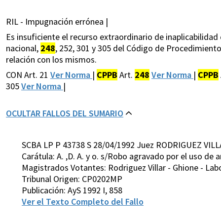
RIL - Impugnación errónea |
Es insuficiente el recurso extraordinario de inaplicabilidad
nacional,
248
, 252, 301 y 305 del Código de Procedimient
relación con los mismos.
CON Art. 21
Ver Norma
|
CPPB
Art.
248
Ver Norma
|
CPPB
305
Ver Norma
|
OCULTAR FALLOS DEL SUMARIO
SCBA LP P 43738 S 28/04/1992 Juez RODRIGUEZ VILL
Carátula: A. ,D. A. y o. s/Robo agravado por el uso de 
Magistrados Votantes: Rodriguez Villar - Ghione - Lab
Tribunal Origen: CP0202MP
Publicación: AyS 1992 I, 858
Ver el Texto Completo del Fallo