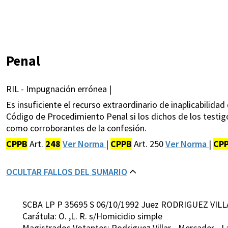
Penal
RIL - Impugnación errónea |
Es insuficiente el recurso extraordinario de inaplicabilidad
Código de Procedimiento Penal si los dichos de los testi
como corroborantes de la confesión.
CPPB
Art.
248
Ver Norma
|
CPPB
Art. 250
Ver Norma
|
CP
OCULTAR FALLOS DEL SUMARIO
SCBA LP P 35695 S 06/10/1992 Juez RODRIGUEZ VILL
Carátula: O. ,L. R. s/Homicidio simple
Magistrados Votantes: Rodriguez Villar - Mercader - L