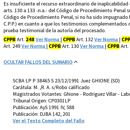
Es insuficiente el recurso extraordinario de inaplicabilidad
arts. 130 a 133 -n.a.- del Código de Procedimiento Penal s
Código de Procedimiento Penal, si no ha sido impugnado l
C.P.P.) en cuanto a que los testimonios complementados 
prueba testimonial de la autoría del procesado.
CPPB
Art.
248
Ver Norma
|
CPPB
Art. 132
Ver Norma
|
CP
Art. 249
Ver Norma
|
CPPB
Art. 130
Ver Norma
|
CPPB
Art.
OCULTAR FALLOS DEL SUMARIO
SCBA LP P 38465 S 23/12/1991 Juez GHIONE (SD)
Carátula: M. ,R. A. s/Robo calificado
Magistrados Votantes: Ghione - Rodriguez Villar - Lab
Tribunal Origen: CP0301LP
Publicación: AyS 1991 IV, 588
Publicación: DJBA 142, 201
Ver el Texto Completo del Fallo