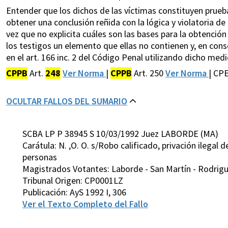
Entender que los dichos de las víctimas constituyen prueb
obtener una conclusión reñida con la lógica y violatoria de 
vez que no explicita cuáles son las bases para la obtenció
los testigos un elemento que ellas no contienen y, en cons
en el art. 166 inc. 2 del Código Penal utilizando dicho med
CPPB
Art.
248
Ver Norma
|
CPPB
Art. 250
Ver Norma
| CPE
OCULTAR FALLOS DEL SUMARIO
SCBA LP P 38945 S 10/03/1992 Juez LABORDE (MA)
Carátula: N. ,O. O. s/Robo calificado, privación ilegal 
personas
Magistrados Votantes: Laborde - San Martín - Rodriguez
Tribunal Origen: CP0001LZ
Publicación: AyS 1992 I, 306
Ver el Texto Completo del Fallo