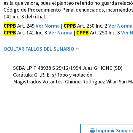
es la que valora, pues el planteo referido no guarda relación 
Código de Procedimiento Penal denunciados, incurriéndose 
141 inc. 3 del ritual.
CPPB
Art. 249
Ver Norma
|
CPPB
Art. 250 Inc. 2
Ver Norm
CPPB
Art. 141 Inc. 3
Ver Norma
|
CPPB
Art. 250 Inc. 3
Ver 
OCULTAR FALLOS DEL SUMARIO
SCBA LP P 48938 S 29/12/1994 Juez GHIONE (SD)
Carátula: G. ,R. E. s/Robo y violación
Magistrados Votantes: Ghione-Rodríguez Villar-San 
Imprimir Sumari