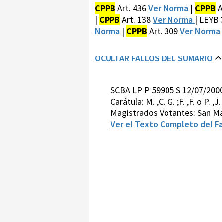
CPPB
Art. 436
Ver Norma
|
CPPB
A
|
CPPB
Art. 138
Ver Norma
| LEYB
Norma
|
CPPB
Art. 309
Ver Norma
OCULTAR FALLOS DEL SUMARIO
SCBA LP P 59905 S 12/07/200
Carátula: M. ,C. G. ;F. ,F. o P. 
Magistrados Votantes: San Ma
Ver el Texto Completo del Fa