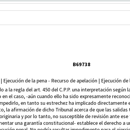
B69738
 | Ejecución de la pena - Recurso de apelación | Ejecución de l
 a la regla del art. 450 del C.P.P. una interpretación según la
 en el caso, -aún cuando ello ha sido expresamente reconocido 
a impedirlo, en tanto su estrechez ha implicado directamente
o, la afirmación de dicho Tribunal acerca de que las salidas 
originaria y por lo tanto, no susceptible de revisión ante es
mentar una garantía constitucional- establece el derecho a un
ecución penal. No podría resultar impedimento para el ejerci