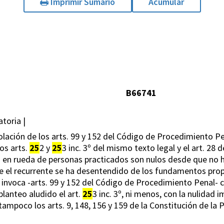
Imprimir Sumario
Acumular
B66741
toria |
iolación de los arts. 99 y 152 del Código de Procedimiento Pe
os arts.
25
2 y
25
3 inc. 3º del mismo texto legal y el art. 28 
en rueda de personas practicados son nulos desde que no han
e el recurrente se ha desentendido de los fundamentos prop
invoca -arts. 99 y 152 del Código de Procedimiento Penal- c
 planteo aludido el art.
25
3 inc. 3º, ni menos, con la nulidad 
ampoco los arts. 9, 148, 156 y 159 de la Constitución de la P