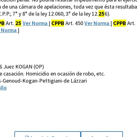
ga de una cámara de apelaciones, toda vez que ésta resultab
C.P.P.; 7° y 8° de la ley 12.060; 3° de la ley 12.
25
6).
PB
Art.
25
Ver Norma
|
CPPB
Art. 450
Ver Norma
|
CPPB
Art.
r Norma
|
06 Juez KOGAN (OP)
de casación. Homicidio en ocasión de robo, etc.
s-Genoud-Kogan-Pettigiani-de Lázzari
llo