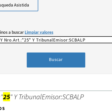
squeda Asistida
minos a buscar
Limpiar valores
:"
25
" Y TribunalEmisor:SCBALP
OS