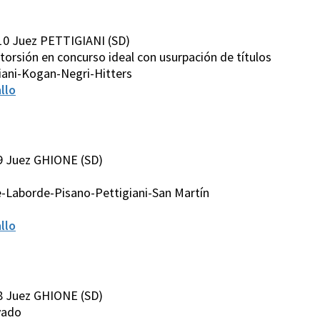
10 Juez PETTIGIANI (SD)
/Extorsión en concurso ideal con usurpación de títulos
iani-Kogan-Negri-Hitters
llo
9 Juez GHIONE (SD)
-Laborde-Pisano-Pettigiani-San Martín
llo
8 Juez GHIONE (SD)
avado