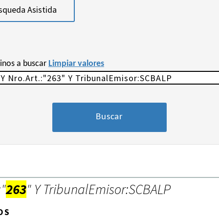
squeda Asistida
minos a buscar
Limpiar valores
:"
263
" Y TribunalEmisor:SCBALP
OS