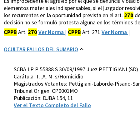
Es improcedente el agravio por el que se denuncia violació
elementos materiales indispensables, si el juzgador resol
los recurrentes en la oportunidad prevista en el art.
270
de
decisión no se formuló protesta alguna en los términos del 
CPPB
Art.
270
Ver Norma
|
CPPB
Art. 271
Ver Norma
|
OCULTAR FALLOS DEL SUMARIO
SCBA LP P 55888 S 30/09/1997 Juez PETTIGIANI (SD)
Carátula: T. ,A. M. s/Homicidio
Magistrados Votantes: Pettigiani-Laborde-Pisano-San
Tribunal Origen: CP0001MO
Publicación: DJBA 154, 11
Ver el Texto Completo del Fallo