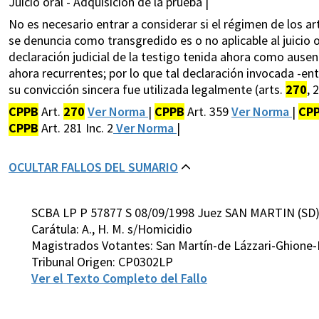
Juicio oral - Adquisición de la prueba |
No es necesario entrar a considerar si el régimen de los a
se denuncia como transgredido es o no aplicable al juicio
declaración judicial de la testigo tenida ahora como ausen
ahora recurrentes; por lo que tal declaración invocada -e
su convicción sincera fue utilizada legalmente (arts.
270
, 
CPPB
Art.
270
Ver Norma
|
CPPB
Art. 359
Ver Norma
|
CP
CPPB
Art. 281 Inc. 2
Ver Norma
|
OCULTAR FALLOS DEL SUMARIO
SCBA LP P 57877 S 08/09/1998 Juez SAN MARTIN (SD
Carátula: A., H. M. s/Homicidio
Magistrados Votantes: San Martín-de Lázzari-Ghione-
Tribunal Origen: CP0302LP
Ver el Texto Completo del Fallo