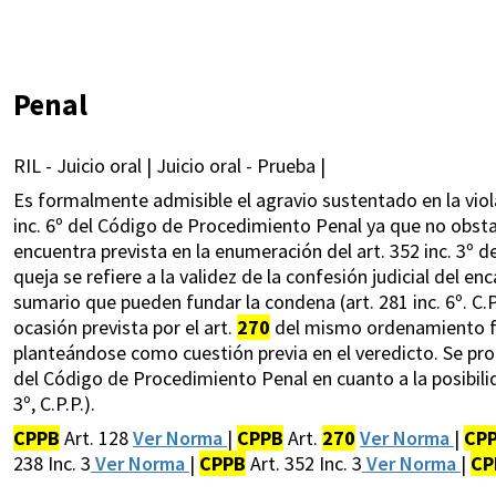
Penal
RIL - Juicio oral | Juicio oral - Prueba |
Es formalmente admisible el agravio sustentado en la violaci
inc. 6º del Código de Procedimiento Penal ya que no obsta
encuentra prevista en la enumeración del art. 352 inc. 3º 
queja se refiere a la validez de la confesión judicial del e
sumario que pueden fundar la condena (art. 281 inc. 6º. C.P.P
ocasión prevista por el art.
270
del mismo ordenamiento fue
planteándose como cuestión previa en el veredicto. Se produ
del Código de Procedimiento Penal en cuanto a la posibilida
3º, C.P.P.).
CPPB
Art. 128
Ver Norma
|
CPPB
Art.
270
Ver Norma
|
CP
238 Inc. 3
Ver Norma
|
CPPB
Art. 352 Inc. 3
Ver Norma
|
CP