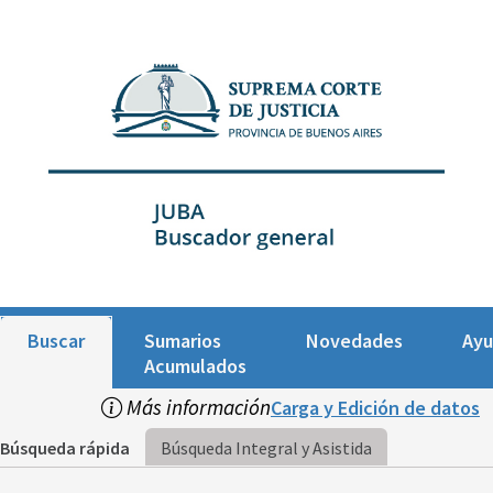
Buscar
Sumarios
Novedades
Ay
Acumulados
Más información
Carga y Edición de datos
Búsqueda rápida
Búsqueda Integral y Asistida