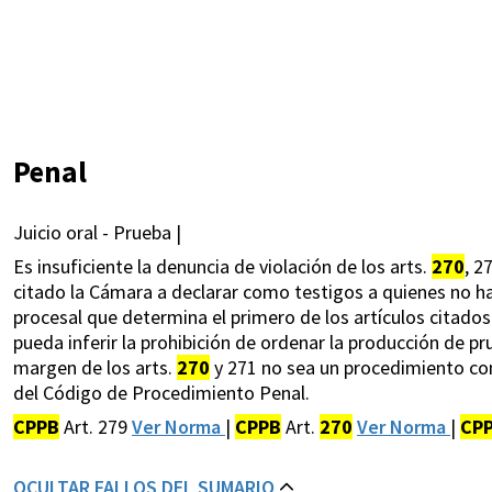
Penal
Juicio oral - Prueba |
Es insuficiente la denuncia de violación de los arts.
270
, 2
citado la Cámara a declarar como testigos a quienes no ha
procesal que determina el primero de los artículos citados 
pueda inferir la prohibición de ordenar la producción de pr
margen de los arts.
270
y 271 no sea un procedimiento comp
del Código de Procedimiento Penal.
CPPB
Art. 279
Ver Norma
|
CPPB
Art.
270
Ver Norma
|
CP
OCULTAR FALLOS DEL SUMARIO