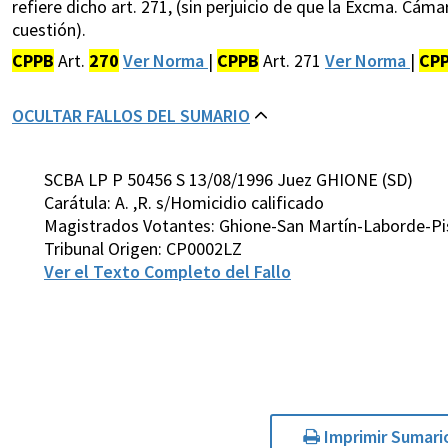
refiere dicho art. 271, (sin perjuicio de que la Excma. Cáma
cuestión).
CPPB
Art.
270
Ver Norma
|
CPPB
Art. 271
Ver Norma
|
CP
OCULTAR FALLOS DEL SUMARIO
SCBA LP P 50456 S 13/08/1996 Juez GHIONE (SD)
Carátula: A. ,R. s/Homicidio calificado
Magistrados Votantes: Ghione-San Martín-Laborde-P
Tribunal Origen: CP0002LZ
Ver el Texto Completo del Fallo
Imprimir Sumari