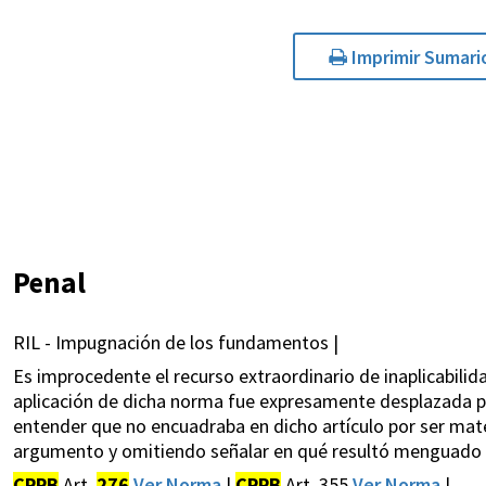
Imprimir Sumari
Penal
RIL - Impugnación de los fundamentos |
Es improcedente el recurso extraordinario de inaplicabilida
aplicación de dicha norma fue expresamente desplazada por
entender que no encuadraba en dicho artículo por ser mate
argumento y omitiendo señalar en qué resultó menguado su 
CPPB
Art.
276
Ver Norma
|
CPPB
Art. 355
Ver Norma
|