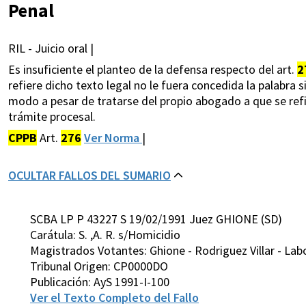
Penal
RIL - Juicio oral |
Es insuficiente el planteo de la defensa respecto del art.
2
refiere dicho texto legal no le fuera concedida la palabra
modo a pesar de tratarse del propio abogado a que se refi
trámite procesal.
CPPB
Art.
276
Ver Norma
|
OCULTAR FALLOS DEL SUMARIO
SCBA LP P 43227 S 19/02/1991 Juez GHIONE (SD)
Carátula: S. ,A. R. s/Homicidio
Magistrados Votantes: Ghione - Rodriguez Villar - Lab
Tribunal Origen: CP0000DO
Publicación: AyS 1991-I-100
Ver el Texto Completo del Fallo