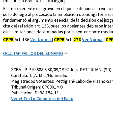
RIL - Juicio oral | RIL - Cita legal |
Es improcedente el agravio en el que se denuncia la viola
se le denegó al procesado la ampliación de indagatoria si 
fundamentó el argumento esencial de la decisión del juzgad
cita del referido art. 136, pues los apelantes debieron in
a las limitaciones determinadas por el sentenciante median
CPPB
Art. 136
Ver Norma
|
CPPB
Art.
276
Ver Norma
|
CP
OCULTAR FALLOS DEL SUMARIO
SCBA LP P 55888 S 30/09/1997 Juez PETTIGIANI (SD)
Carátula: T. ,A. M. s/Homicidio
Magistrados Votantes: Pettigiani-Laborde-Pisano-San
Tribunal Origen: CP0001MO
Publicación: DJBA 154, 11
Ver el Texto Completo del Fallo