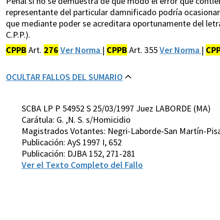
Penal si no se demuestra de qué modo el error que contie
representante del particular damnificado podría ocasiona
que mediante poder se acreditara oportunamente del letrad
C.P.P.).
CPPB
Art.
276
Ver Norma
|
CPPB
Art. 355
Ver Norma
|
CP
OCULTAR FALLOS DEL SUMARIO
SCBA LP P 54952 S 25/03/1997 Juez LABORDE (MA)
Carátula: G. ,N. S. s/Homicidio
Magistrados Votantes: Negri-Laborde-San Martín-Pis
Publicación: AyS 1997 I, 652
Publicación: DJBA 152, 271-281
Ver el Texto Completo del Fallo