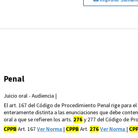
Penal
Juicio oral - Audiencia |
El art. 167 del Código de Procedimiento Penal rige para e
enteramente distinta a las enunciaciones que debe contene
oral a que se refieren los arts.
276
y 277 del Código de Pr
CPPB
Art. 167
Ver Norma
|
CPPB
Art.
276
Ver Norma
|
CP