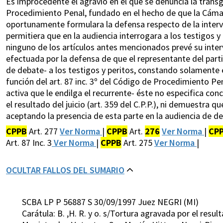
Es improcedente el agravio en el que se denuncia la transg
Procedimiento Penal, fundado en el hecho de que la Cáma
oportunamente formulara la defensa respecto de la interven
permitiera que en la audiencia interrogara a los testigos y
ninguno de los artículos antes mencionados prevé su interv
efectuada por la defensa de que el representante del part
de debate- a los testigos y peritos, constando solamente e
función del art. 87 inc. 3º del Código de Procedimiento Pena
activa que le endilga el recurrente- éste no especifica co
el resultado del juicio (art. 359 del C.P.P.), ni demuestra 
aceptando la presencia de esta parte en la audiencia de d
CPPB
Art. 277
Ver Norma
|
CPPB
Art.
276
Ver Norma
|
CP
Art. 87 Inc. 3
Ver Norma
|
CPPB
Art. 275
Ver Norma
|
OCULTAR FALLOS DEL SUMARIO
SCBA LP P 56887 S 30/09/1997 Juez NEGRI (MI)
Carátula: B. ,H. R. y o. s/Tortura agravada por el resu