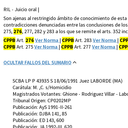
RIL - Juicio oral |
Son ajenas al restringido ámbito de conocimiento de esta C
contradicciones denunciadas entre las conclusiones de los
275,
276
, 277, 282 y 283 a los que se remite el arts. 352 inc. 
CPPB
Art.
276
Ver Norma
|
CPPB
Art. 283
Ver Norma
|
CP
CPPB
Art. 275
Ver Norma
|
CPPB
Art. 277
Ver Norma
|
CPP
OCULTAR FALLOS DEL SUMARIO
SCBA LP P 43935 S 18/06/1991 Juez LABORDE (MA)
Carátula: M. ,C. s/Homicidio
Magistrados Votantes: Ghione - Rodriguez Villar - Labo
Tribunal Origen: CP0202MP
Publicación: AyS 1991-II-261
Publicación: DJBA 141, 85
Publicación: ED 143, 600
Publicación: JA 1992-III, 620