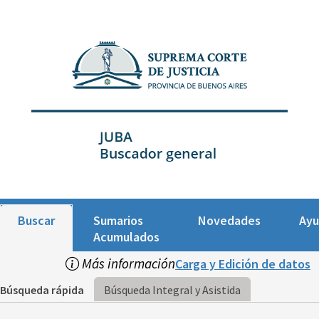
Buscar
Sumarios
Novedades
Ay
Acumulados
Más información
Carga y Edición de datos
Búsqueda rápida
Búsqueda Integral y Asistida