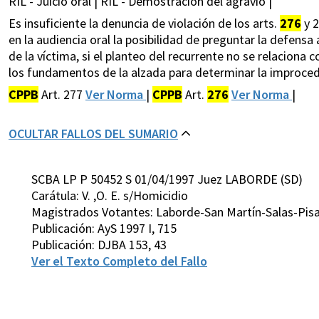
RIL - Juicio oral | RIL - Demostración del agravio |
Es insuficiente la denuncia de violación de los arts.
276
y 2
en la audiencia oral la posibilidad de preguntar la defensa
de la víctima, si el planteo del recurrente no se relaciona
los fundamentos de la alzada para determinar la improced
CPPB
Art. 277
Ver Norma
|
CPPB
Art.
276
Ver Norma
|
OCULTAR FALLOS DEL SUMARIO
SCBA LP P 50452 S 01/04/1997 Juez LABORDE (SD)
Carátula: V. ,O. E. s/Homicidio
Magistrados Votantes: Laborde-San Martín-Salas-Pis
Publicación: AyS 1997 I, 715
Publicación: DJBA 153, 43
Ver el Texto Completo del Fallo