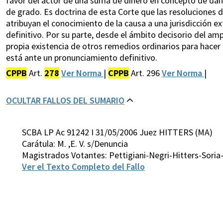
favor del actor de una suma de dinero en concepto de daños
de grado. Es doctrina de esta Corte que las resoluciones
atribuyan el conocimiento de la causa a una jurisdicción ext
definitivo. Por su parte, desde el ámbito decisorio del amp
propia existencia de otros remedios ordinarios para hacer
está ante un pronunciamiento definitivo.
CPPB
Art.
278
Ver Norma
|
CPPB
Art. 296
Ver Norma
|
OCULTAR FALLOS DEL SUMARIO
SCBA LP Ac 91242 I 31/05/2006 Juez HITTERS (MA)
Carátula: M. ,E. V. s/Denuncia
Magistrados Votantes: Pettigiani-Negri-Hitters-Sori
Ver el Texto Completo del Fallo