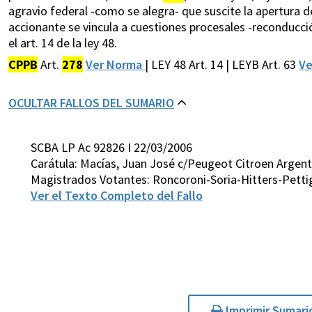
agravio federal -como se alegra- que suscite la apertura d
accionante se vincula a cuestiones procesales -reconducció
el art. 14 de la ley 48.
CPPB
Art.
278
Ver Norma
| LEY 48 Art. 14 | LEYB Art. 63
Ve
OCULTAR FALLOS DEL SUMARIO
SCBA LP Ac 92826 I 22/03/2006
Carátula: Macías, Juan José c/Peugeot Citroen Argen
Magistrados Votantes: Roncoroni-Soria-Hitters-Pettig
Ver el Texto Completo del Fallo
Imprimir Sumari