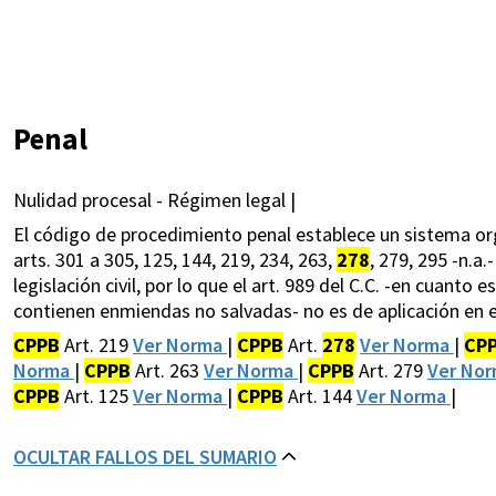
Penal
Nulidad procesal - Régimen legal |
El código de procedimiento penal establece un sistema org
arts. 301 a 305, 125, 144, 219, 234, 263,
278
, 279, 295 -n.a.
legislación civil, por lo que el art. 989 del C.C. -en cuant
contienen enmiendas no salvadas- no es de aplicación en e
CPPB
Art. 219
Ver Norma
|
CPPB
Art.
278
Ver Norma
|
CP
Norma
|
CPPB
Art. 263
Ver Norma
|
CPPB
Art. 279
Ver No
CPPB
Art. 125
Ver Norma
|
CPPB
Art. 144
Ver Norma
|
OCULTAR FALLOS DEL SUMARIO