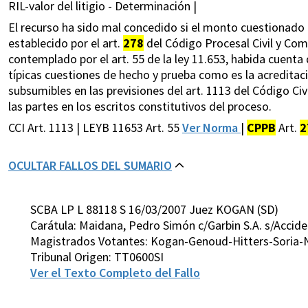
RIL-valor del litigio - Determinación |
El recurso ha sido mal concedido si el monto cuestionado a
establecido por el art.
278
del Código Procesal Civil y Co
contemplado por el art. 55 de la ley 11.653, habida cuenta
típicas cuestiones de hecho y prueba como es la acreditac
subsumibles en las previsiones del art. 1113 del Código Civ
las partes en los escritos constitutivos del proceso.
CCI Art. 1113 | LEYB 11653 Art. 55
Ver Norma
|
CPPB
Art.
2
OCULTAR FALLOS DEL SUMARIO
SCBA LP L 88118 S 16/03/2007 Juez KOGAN (SD)
Carátula: Maidana, Pedro Simón c/Garbin S.A. s/Accid
Magistrados Votantes: Kogan-Genoud-Hitters-Soria-
Tribunal Origen: TT0600SI
Ver el Texto Completo del Fallo