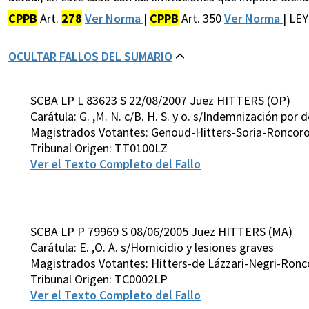
CPPB
Art.
278
Ver Norma
|
CPPB
Art. 350
Ver Norma
| LE
OCULTAR FALLOS DEL SUMARIO
SCBA LP L 83623 S 22/08/2007 Juez HITTERS (OP)
Carátula: G. ,M. N. c/B. H. S. y o. s/Indemnización por
Magistrados Votantes: Genoud-Hitters-Soria-Roncoron
Tribunal Origen: TT0100LZ
Ver el Texto Completo del Fallo
SCBA LP P 79969 S 08/06/2005 Juez HITTERS (MA)
Carátula: E. ,O. A. s/Homicidio y lesiones graves
Magistrados Votantes: Hitters-de Lázzari-Negri-Ronco
Tribunal Origen: TC0002LP
Ver el Texto Completo del Fallo