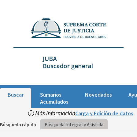
Buscar
Sumarios
Novedades
Ay
Acumulados
Más información
Carga y Edición de datos
Búsqueda rápida
Búsqueda Integral y Asistida