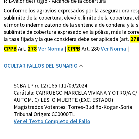
RIL-valor del litigio - Alcance de la cobertura |
Conforme los agravios expresados por la aseguradora res
sublímite de la cobertura, elevó el limite de la cobertura, 
el monto indemnizatorio de la sentencia de condena y la 
sublímite de cobertura expresado en la póliza, más la corre
la tasa fijada y la que considera debe ser aplicada (art.
27
CPPB
Art.
278
Ver Norma
|
CPPB
Art. 280
Ver Norma
|
OCULTAR FALLOS DEL SUMARIO
SCBA LP rc 127165 I 11/09/2024
Carátula: CARRUEGO MARCELA VIVIANA Y OTRO/A C/
AUTOM. C/ LES. O MUERTE (EXC. ESTADO)
Magistrados Votantes: Torres-Budiño-Kogan-Soria
Tribunal Origen: CC0000TL
Ver el Texto Completo del Fallo