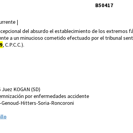
B50417
urrente |
excepcional del absurdo el establecimiento de los extremos 
rente a un minucioso cometido efectuado por el tribunal sent
9
, C.P.C.C.).
6 Juez KOGAN (SD)
Indemnización por enfermedades accidente
-Genoud-Hitters-Soria-Roncoroni
llo