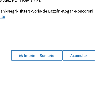
6 Juez PETTIGIANI (MI)
iani-Negri-Hitters-Soria-de Lazzári-Kogan-Roncoroni
llo
Imprimir Sumario
Acumular