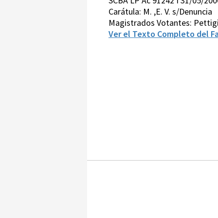
SCBA LP Ac 91242 I 31/05/200
Carátula: M. ,E. V. s/Denuncia
Magistrados Votantes: Pettig
Ver el Texto Completo del Fa