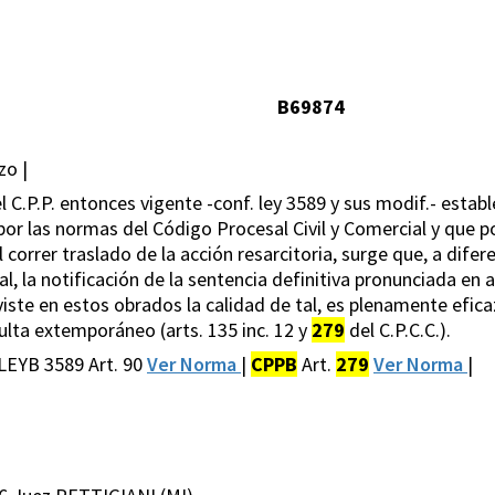
B69874
zo |
el C.P.P. entonces vigente -conf. ley 3589 y sus modif.- establ
a por las normas del Código Procesal Civil y Comercial y que p
 correr traslado de la acción resarcitoria, surge que, a dife
al, la notificación de la sentencia definitiva pronunciada en
iste en estos obrados la calidad de tal, es plenamente eficaz
sulta extemporáneo (arts. 135 inc. 12 y
279
del C.P.C.C.).
 LEYB 3589 Art. 90
Ver Norma
|
CPPB
Art.
279
Ver Norma
|