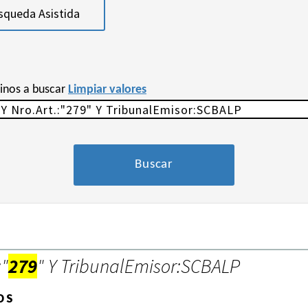
squeda Asistida
minos a buscar
Limpiar valores
:"
279
" Y TribunalEmisor:SCBALP
OS