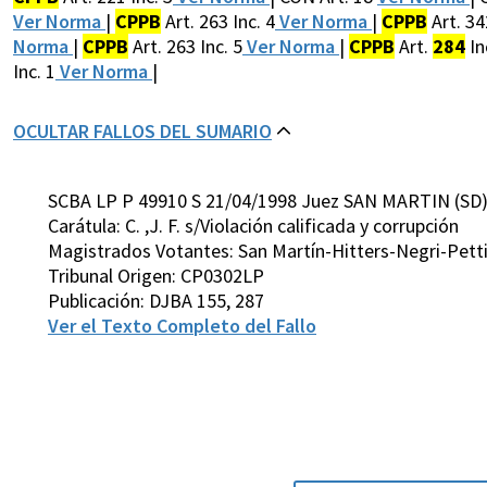
Ver Norma
|
CPPB
Art. 263 Inc. 4
Ver Norma
|
CPPB
Art. 3
Norma
|
CPPB
Art. 263 Inc. 5
Ver Norma
|
CPPB
Art.
284
In
Inc. 1
Ver Norma
|
OCULTAR FALLOS DEL SUMARIO
SCBA LP P 49910 S 21/04/1998 Juez SAN MARTIN (SD
Carátula: C. ,J. F. s/Violación calificada y corrupción
Magistrados Votantes: San Martín-Hitters-Negri-Pett
Tribunal Origen: CP0302LP
Publicación: DJBA 155, 287
Ver el Texto Completo del Fallo