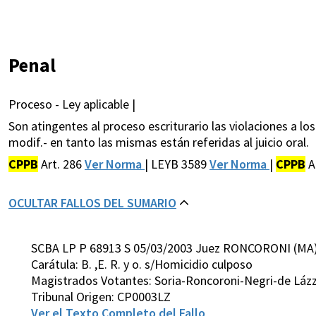
Penal
Proceso - Ley aplicable |
Son atingentes al proceso escriturario las violaciones a los
modif.- en tanto las mismas están referidas al juicio oral.
CPPB
Art. 286
Ver Norma
| LEYB 3589
Ver Norma
|
CPPB
A
OCULTAR FALLOS DEL SUMARIO
SCBA LP P 68913 S 05/03/2003 Juez RONCORONI (MA
Carátula: B. ,E. R. y o. s/Homicidio culposo
Magistrados Votantes: Soria-Roncoroni-Negri-de Láz
Tribunal Origen: CP0003LZ
Ver el Texto Completo del Fallo