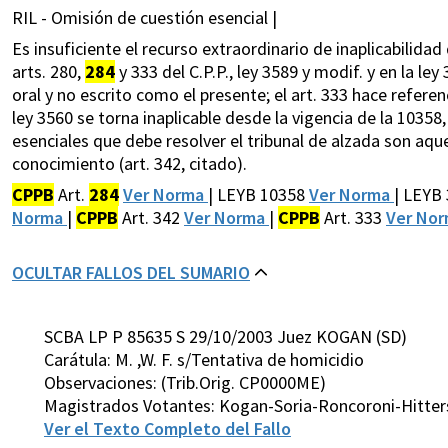
RIL - Omisión de cuestión esencial |
Es insuficiente el recurso extraordinario de inaplicabilidad
arts. 280,
284
y 333 del C.P.P., ley 3589 y modif. y en la ley
oral y no escrito como el presente; el art. 333 hace referen
ley 3560 se torna inaplicable desde la vigencia de la 10358,
esenciales que debe resolver el tribunal de alzada son aqu
conocimiento (art. 342, citado).
CPPB
Art.
284
Ver Norma
| LEYB 10358
Ver Norma
| LEYB
Norma
|
CPPB
Art. 342
Ver Norma
|
CPPB
Art. 333
Ver No
OCULTAR FALLOS DEL SUMARIO
SCBA LP P 85635 S 29/10/2003 Juez KOGAN (SD)
Carátula: M. ,W. F. s/Tentativa de homicidio
Observaciones: (Trib.Orig. CP0000ME)
Magistrados Votantes: Kogan-Soria-Roncoroni-Hitter
Ver el Texto Completo del Fallo