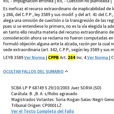
RIL - Impugnación errónea | RIL - Cuestión no planteada |
Es ineficaz el recurso extraordinario de inaplicabilidad de l
y 286, del C.P.P , ley 3589 y sus modif. y del art. 41 del C.
alega una omisión de cuestión o la transgresión de las re
pues si se entendiese lo primero, no es la vía elegida la a
en tanto ello resulta materia del recurso extraordinario de
consideración ahora se reclama no fueron computadas en el
formuló objeción alguna ante la alzada, razón por la cual
sede extraordinaria (art. 342, C.P.P., según ley 3589 y sus m
LEYB 3589
Ver Norma
|
CPPB
Art.
284
Inc. 4
Ver Norma
| 
OCULTAR FALLOS DEL SUMARIO
SCBA LP P 68749 S 29/10/2003 Juez SORIA (SD)
Carátula: B. ,B. A. s/Robo agravado
Magistrados Votantes: Soria-Kogan-Salas-Negri-Gen
Tribunal Origen: CP0001LZ
Ver el Texto Completo del Fallo