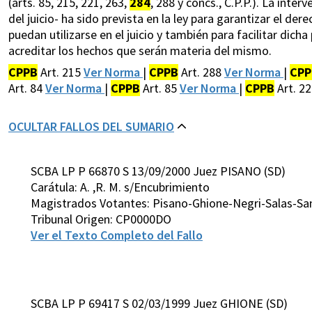
(arts. 85, 215, 221, 263,
284
, 288 y concs., C.P.P.). La inte
del juicio- ha sido prevista en la ley para garantizar el d
puedan utilizarse en el juicio y también para facilitar di
acreditar los hechos que serán materia del mismo.
CPPB
Art. 215
Ver Norma
|
CPPB
Art. 288
Ver Norma
|
CPP
Art. 84
Ver Norma
|
CPPB
Art. 85
Ver Norma
|
CPPB
Art. 2
OCULTAR FALLOS DEL SUMARIO
SCBA LP P 66870 S 13/09/2000 Juez PISANO (SD)
Carátula: A. ,R. M. s/Encubrimiento
Magistrados Votantes: Pisano-Ghione-Negri-Salas-Sa
Tribunal Origen: CP0000DO
Ver el Texto Completo del Fallo
SCBA LP P 69417 S 02/03/1999 Juez GHIONE (SD)