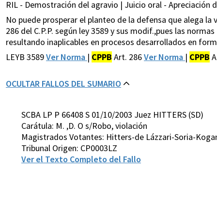
RIL - Demostración del agravio | Juicio oral - Apreciación d
No puede prosperar el planteo de la defensa que alega la vi
286 del C.P.P. según ley 3589 y sus modif.,pues las normas
resultando inaplicables en procesos desarrollados en form
LEYB 3589
Ver Norma
|
CPPB
Art. 286
Ver Norma
|
CPPB
A
OCULTAR FALLOS DEL SUMARIO
SCBA LP P 66408 S 01/10/2003 Juez HITTERS (SD)
Carátula: M. ,D. O s/Robo, violación
Magistrados Votantes: Hitters-de Lázzari-Soria-Koga
Tribunal Origen: CP0003LZ
Ver el Texto Completo del Fallo