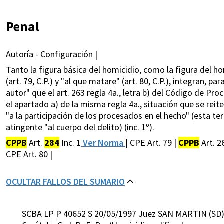
Penal
Autoría - Configuración |
Tanto la figura básica del homicidio, como la figura del h
(art. 79, C.P.) y "al que matare" (art. 80, C.P.), integran, 
autor" que el art. 263 regla 4a., letra b) del Código de Pro
el apartado a) de la misma regla 4a., situación que se reite
"a la participación de los procesados en el hecho" (esta te
atingente "al cuerpo del delito) (inc. 1º).
CPPB
Art.
284
Inc. 1
Ver Norma
| CPE Art. 79 |
CPPB
Art. 26
CPE Art. 80 |
OCULTAR FALLOS DEL SUMARIO
SCBA LP P 40652 S 20/05/1997 Juez SAN MARTIN (SD