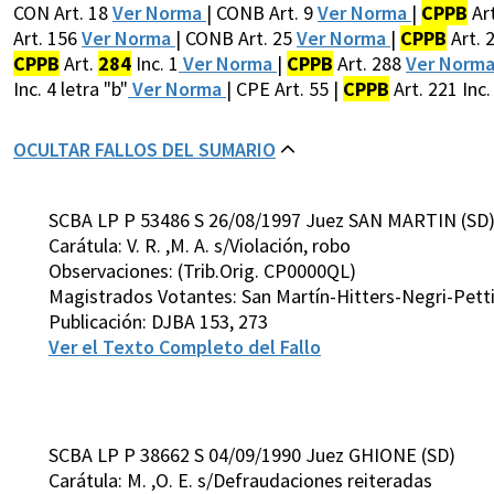
CON Art. 18
Ver Norma
| CONB Art. 9
Ver Norma
|
CPPB
Art
Art. 156
Ver Norma
| CONB Art. 25
Ver Norma
|
CPPB
Art. 2
CPPB
Art.
284
Inc. 1
Ver Norma
|
CPPB
Art. 288
Ver Norm
Inc. 4 letra "b"
Ver Norma
| CPE Art. 55 |
CPPB
Art. 221 Inc.
OCULTAR FALLOS DEL SUMARIO
SCBA LP P 53486 S 26/08/1997 Juez SAN MARTIN (SD
Carátula: V. R. ,M. A. s/Violación, robo
Observaciones: (Trib.Orig. CP0000QL)
Magistrados Votantes: San Martín-Hitters-Negri-Pett
Publicación: DJBA 153, 273
Ver el Texto Completo del Fallo
SCBA LP P 38662 S 04/09/1990 Juez GHIONE (SD)
Carátula: M. ,O. E. s/Defraudaciones reiteradas