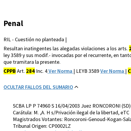
Penal
RIL - Cuestión no planteada |
Resultan inatingentes las alegadas violaciones a los arts.
ley 3589 y sus modif.- invocadas por el recurrente, en tant
que tramitara la presente.
CPPB
Art.
284
Inc. 4
Ver Norma
| LEYB 3589
Ver Norma
|
C
OCULTAR FALLOS DEL SUMARIO
SCBA LP P 74960 S 16/04/2003 Juez RONCORONI (SD)
Carátula: M. ,A. H s/Privación ilegal de la libertad, eTC
Magistrados Votantes: Roncoroni-Genoud-Kogan-Sal
Tribunal Origen: CP0002LZ