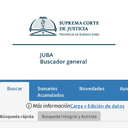
Buscar
Sumarios
Novedades
Ay
Acumulados
Más información
Carga y Edición de datos
Búsqueda rápida
Búsqueda Integral y Asistida