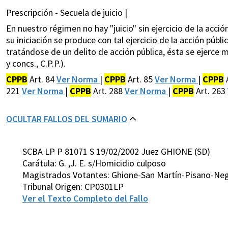
Prescripción - Secuela de juicio |
En nuestro régimen no hay "juicio" sin ejercicio de la acción 
su iniciación se produce con tal ejercicio de la acción públic
tratándose de un delito de acción pública, ésta se ejerce me
y concs., C.P.P.).
CPPB
Art. 84
Ver Norma
|
CPPB
Art. 85
Ver Norma
|
CPPB
221
Ver Norma
|
CPPB
Art. 288
Ver Norma
|
CPPB
Art. 263
OCULTAR FALLOS DEL SUMARIO
SCBA LP P 81071 S 19/02/2002 Juez GHIONE (SD)
Carátula: G. ,J. E. s/Homicidio culposo
Magistrados Votantes: Ghione-San Martín-Pisano-Neg
Tribunal Origen: CP0301LP
Ver el Texto Completo del Fallo