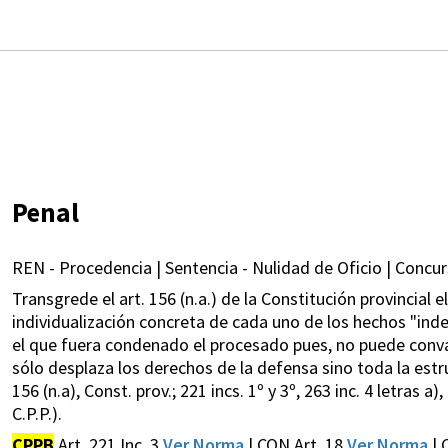
Penal
REN - Procedencia | Sentencia - Nulidad de Oficio | Concu
Transgrede el art. 156 (n.a.) de la Constitución provincial el
individualización concreta de cada uno de los hechos "indep
el que fuera condenado el procesado pues, no puede conv
sólo desplaza los derechos de la defensa sino toda la estru
156 (n.a), Const. prov.; 221 incs. 1º y 3º, 263 inc. 4 letras a), 
C.P.P.).
CPPB
Art. 221 Inc. 3
Ver Norma
| CON Art. 18
Ver Norma
| 