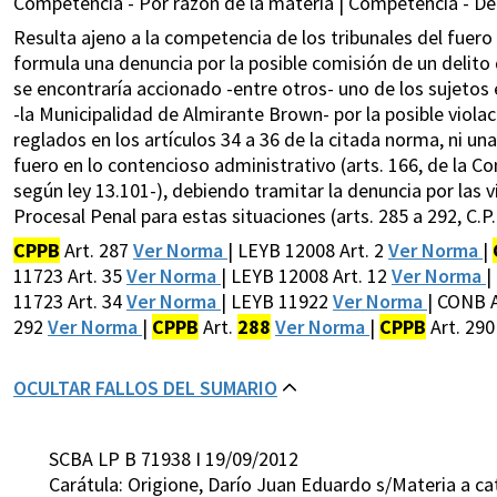
Competencia - Por razón de la materia | Competencia - De
Resulta ajeno a la competencia de los tribunales del fuero 
formula una denuncia por la posible comisión de un delito de 
se encontraría accionado -entre otros- uno de los sujetos 
-la Municipalidad de Almirante Brown- por la posible violac
reglados en los artículos 34 a 36 de la citada norma, ni un
fuero en lo contencioso administrativo (arts. 166, de la Con
según ley 13.101-), debiendo tramitar la denuncia por las 
Procesal Penal para estas situaciones (arts. 285 a 292, C.P.P
CPPB
Art. 287
Ver Norma
| LEYB 12008 Art. 2
Ver Norma
|
11723 Art. 35
Ver Norma
| LEYB 12008 Art. 12
Ver Norma
|
11723 Art. 34
Ver Norma
| LEYB 11922
Ver Norma
| CONB 
292
Ver Norma
|
CPPB
Art.
288
Ver Norma
|
CPPB
Art. 29
OCULTAR FALLOS DEL SUMARIO
SCBA LP B 71938 I 19/09/2012
Carátula: Origione, Darío Juan Eduardo s/Materia a cate