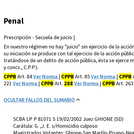
Penal
Prescripción - Secuela de juicio |
En nuestro régimen no hay "juicio" sin ejercicio de la acción 
su iniciación se produce con tal ejercicio de la acción públic
tratándose de un delito de acción pública, ésta se ejerce me
y concs., C.P.P.).
CPPB
Art. 84
Ver Norma
|
CPPB
Art. 85
Ver Norma
|
CPPB
221
Ver Norma
|
CPPB
Art.
288
Ver Norma
|
CPPB
Art. 26
OCULTAR FALLOS DEL SUMARIO
SCBA LP P 81071 S 19/02/2002 Juez GHIONE (SD)
Carátula: G. ,J. E. s/Homicidio culposo
Magistrados Votantes: Ghione-San Martín-Pisano-Neg