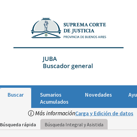
Buscar
Sumarios
Novedades
Ay
Acumulados
Más información
Carga y Edición de datos
Búsqueda rápida
Búsqueda Integral y Asistida