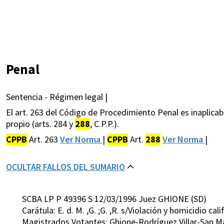
Penal
Sentencia - Régimen legal |
El art. 263 del Código de Procedimiento Penal es inaplicabl
propio (arts. 284 y
288
, C.P.P.).
CPPB
Art. 263
Ver Norma
|
CPPB
Art.
288
Ver Norma
|
OCULTAR FALLOS DEL SUMARIO
SCBA LP P 49396 S 12/03/1996 Juez GHIONE (SD)
Carátula: E. d. M. ,G. ;G. ,R. s/Violación y homicidio cal
Magistrados Votantes: Ghione-Rodríguez Villar-San 