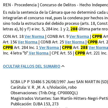
REN - Procedencia | Concurso de Delitos - Hecho Independi
Es nula la sentencia de la Cámara que no determinó cada u
integrarían el concurso real, pues la condena por hechos 
sino toda la estructura del debido proceso (arts. 18, Const. N
letras a), b) y f) e inc. 5, 284 inc. 1 y 2,
288
última parte nro. 
CON Art. 18
Ver Norma
| CONB Art. 9
Ver Norma
|
CPPB
Art
Art. 156
Ver Norma
| CONB Art. 25
Ver Norma
|
CPPB
Art. 2
CPPB
Art. 284 Inc. 1
Ver Norma
|
CPPB
Art.
288
Ver Norm
Inc. 4 letra "b"
Ver Norma
| CPE Art. 55 |
CPPB
Art. 221 Inc.
OCULTAR FALLOS DEL SUMARIO
SCBA LP P 53486 S 26/08/1997 Juez SAN MARTIN (SD
Carátula: V. R. ,M. A. s/Violación, robo
Observaciones: (Trib.Orig. CP0000QL)
Magistrados Votantes: San Martín-Hitters-Negri-Pett
Publicación: DJBA 153, 273