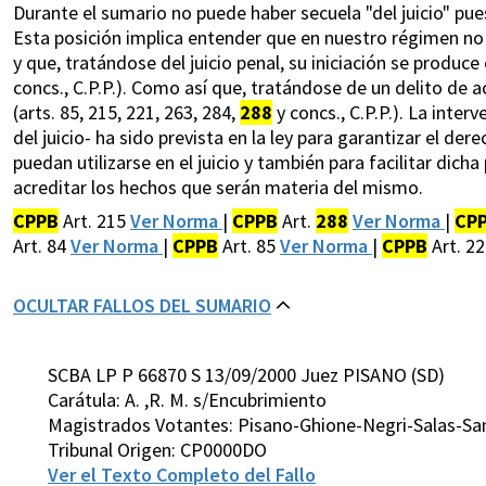
Durante el sumario no puede haber secuela "del juicio" pues
Esta posición implica entender que en nuestro régimen no hay 
y que, tratándose del juicio penal, su iniciación se produce c
concs., C.P.P.). Como así que, tratándose de un delito de a
(arts. 85, 215, 221, 263, 284,
288
y concs., C.P.P.). La inte
del juicio- ha sido prevista en la ley para garantizar el d
puedan utilizarse en el juicio y también para facilitar di
acreditar los hechos que serán materia del mismo.
CPPB
Art. 215
Ver Norma
|
CPPB
Art.
288
Ver Norma
|
CP
Art. 84
Ver Norma
|
CPPB
Art. 85
Ver Norma
|
CPPB
Art. 2
OCULTAR FALLOS DEL SUMARIO
SCBA LP P 66870 S 13/09/2000 Juez PISANO (SD)
Carátula: A. ,R. M. s/Encubrimiento
Magistrados Votantes: Pisano-Ghione-Negri-Salas-Sa
Tribunal Origen: CP0000DO
Ver el Texto Completo del Fallo