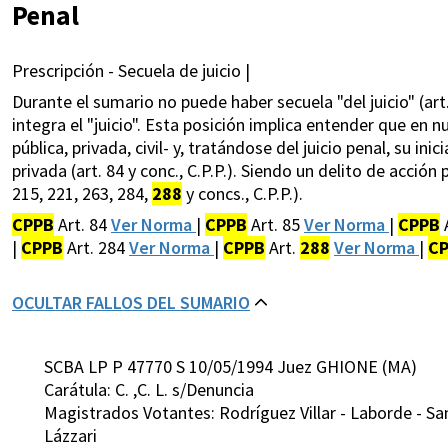
Penal
Prescripción - Secuela de juicio |
Durante el sumario no puede haber secuela "del juicio" (art
integra el "juicio". Esta posición implica entender que en nu
pública, privada, civil- y, tratándose del juicio penal, su ini
privada (art. 84 y conc., C.P.P.). Siendo un delito de acción 
215, 221, 263, 284,
288
y concs., C.P.P.).
CPPB
Art. 84
Ver Norma
|
CPPB
Art. 85
Ver Norma
|
CPPB
|
CPPB
Art. 284
Ver Norma
|
CPPB
Art.
288
Ver Norma
|
C
OCULTAR FALLOS DEL SUMARIO
SCBA LP P 47770 S 10/05/1994 Juez GHIONE (MA)
Carátula: C. ,C. L. s/Denuncia
Magistrados Votantes: Rodríguez Villar - Laborde - San
Lázzari