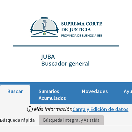
Buscar
Sumarios
Novedades
Ay
Acumulados
Más información
Carga y Edición de datos
Búsqueda rápida
Búsqueda Integral y Asistida