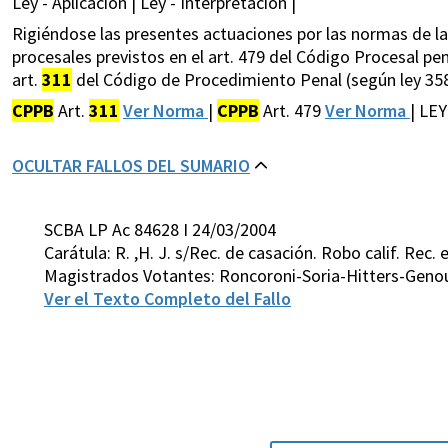
Ley - Aplicación | Ley - Interpretación |
Rigiéndose las presentes actuaciones por las normas de la 
procesales previstos en el art. 479 del Código Procesal pe
art.
311
del Código de Procedimiento Penal (según ley 3589
CPPB
Art.
311
Ver Norma
|
CPPB
Art. 479
Ver Norma
| LE
OCULTAR FALLOS DEL SUMARIO
SCBA LP Ac 84628 I 24/03/2004
Carátula: R. ,H. J. s/Rec. de casación. Robo calif. Rec. 
Magistrados Votantes: Roncoroni-Soria-Hitters-Genou
Ver el Texto Completo del Fallo