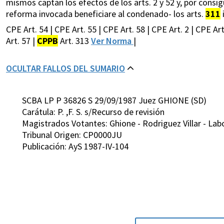
mismos captan los efectos de los arts. 2 y 52 y, por consig
reforma invocada beneficiare al condenado- los arts.
311
i
CPE Art. 54 | CPE Art. 55 | CPE Art. 58 | CPE Art. 2 | CPE Art
Art. 57 |
CPPB
Art. 313
Ver Norma
|
OCULTAR FALLOS DEL SUMARIO
SCBA LP P 36826 S 29/09/1987 Juez GHIONE (SD)
Carátula: P. ,F. S. s/Recurso de revisión
Magistrados Votantes: Ghione - Rodriguez Villar - Labo
Tribunal Origen: CP0000JU
Publicación: AyS 1987-IV-104