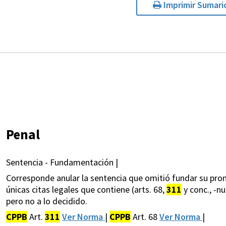
Imprimir Sumari
Penal
Sentencia - Fundamentación |
Corresponde anular la sentencia que omitió fundar su pronu
únicas citas legales que contiene (arts. 68,
311
y conc., -nu
pero no a lo decidido.
CPPB
Art.
311
Ver Norma
|
CPPB
Art. 68
Ver Norma
|