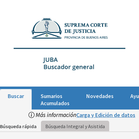
Buscar
Sumarios
Novedades
Ay
Acumulados
Más información
Carga y Edición de datos
Búsqueda rápida
Búsqueda Integral y Asistida