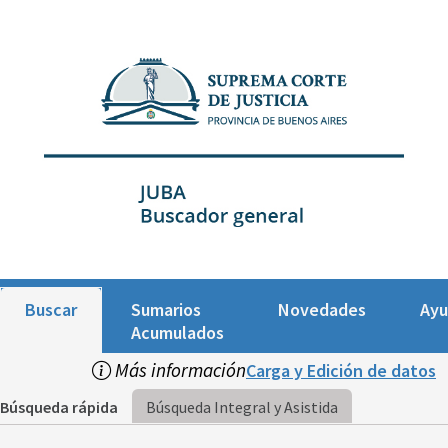
Buscar
Sumarios
Novedades
Ay
Acumulados
Más información
Carga y Edición de datos
Búsqueda rápida
Búsqueda Integral y Asistida