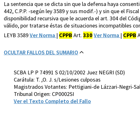
La sentencia que se dicta sin que la defensa haya consentid
442, C.P.P. -según ley 3589 y sus modif.-) y sin que el Fisc
disponibilidad recursiva que le acuerda el art. 304 del Códi
válido, por tratarse éstas de situaciones incompatibles co
LEYB 3589
Ver Norma
|
CPPB
Art.
330
Ver Norma
|
CPPB
A
OCULTAR FALLOS DEL SUMARIO
SCBA LP P 74991 S 02/10/2002 Juez NEGRI (SD)
Carátula: T. ,O. J. s/Lesiones culposas
Magistrados Votantes: Pettigiani-de Lázzari-Negri-Sa
Tribunal Origen: CP0002SI
Ver el Texto Completo del Fallo