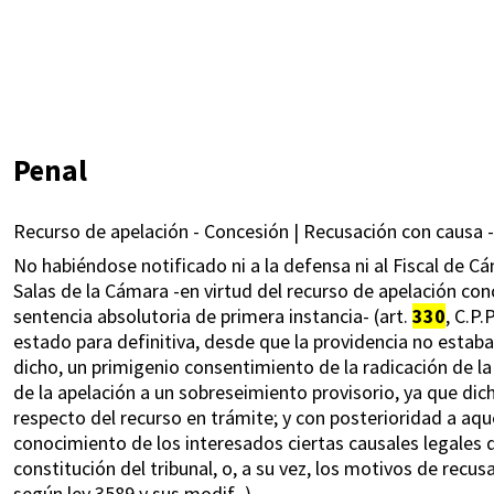
Penal
Recurso de apelación - Concesión | Recusación con causa -
No habiéndose notificado ni a la defensa ni al Fiscal de C
Salas de la Cámara -en virtud del recurso de apelación con
sentencia absolutoria de primera instancia- (art.
330
, C.P.
estado para definitiva, desde que la providencia no estaba 
dicho, un primigenio consentimiento de la radicación de l
de la apelación a un sobreseimiento provisorio, ya que dic
respecto del recurso en trámite; y con posterioridad a aq
conocimiento de los interesados ciertas causales legales d
constitución del tribunal, o, a su vez, los motivos de recusa
según ley 3589 y sus modif.-).