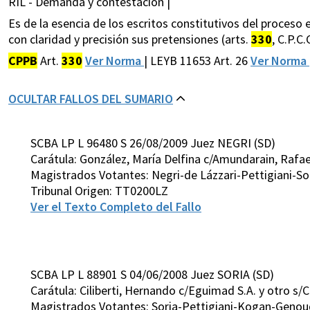
RIL - Demanda y contestación |
Es de la esencia de los escritos constitutivos del proceso
con claridad y precisión sus pretensiones (arts.
330
, C.P.C.
CPPB
Art.
330
Ver Norma
| LEYB 11653 Art. 26
Ver Norma
OCULTAR FALLOS DEL SUMARIO
SCBA LP L 96480 S 26/08/2009 Juez NEGRI (SD)
Carátula: González, María Delfina c/Amundarain, Rafae
Magistrados Votantes: Negri-de Lázzari-Pettigiani-So
Tribunal Origen: TT0200LZ
Ver el Texto Completo del Fallo
SCBA LP L 88901 S 04/06/2008 Juez SORIA (SD)
Carátula: Ciliberti, Hernando c/Eguimad S.A. y otro s/
Magistrados Votantes: Soria-Pettigiani-Kogan-Genou