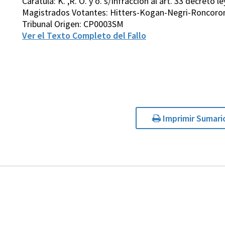
Carátula: K. ,R. O. y o. s/Infracción al art. 33 decreto l
Magistrados Votantes: Hitters-Kogan-Negri-Roncoro
Tribunal Origen: CP0003SM
Ver el Texto Completo del Fallo
Imprimir Sumari