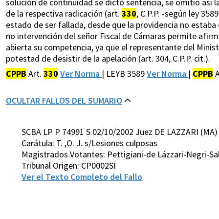
solución de continuidad se dictó sentencia, se omitió así 
de la respectiva radicación (art.
330
, C.P.P. -según ley 358
estado de ser fallada, desde que la providencia no estaba c
no intervención del señor Fiscal de Cámaras permite afirma
abierta su competencia, ya que el representante del Ministe
potestad de desistir de la apelación (art. 304, C.P.P. cit.).
CPPB
Art.
330
Ver Norma
| LEYB 3589
Ver Norma
|
CPPB
A
OCULTAR FALLOS DEL SUMARIO
SCBA LP P 74991 S 02/10/2002 Juez DE LAZZARI (MA)
Carátula: T. ,O. J. s/Lesiones culposas
Magistrados Votantes: Pettigiani-de Lázzari-Negri-Sa
Tribunal Origen: CP0002SI
Ver el Texto Completo del Fallo