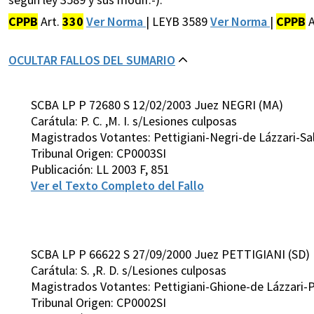
CPPB
Art.
330
Ver Norma
| LEYB 3589
Ver Norma
|
CPPB
A
OCULTAR FALLOS DEL SUMARIO
SCBA LP P 72680 S 12/02/2003 Juez NEGRI (MA)
Carátula: P. C. ,M. I. s/Lesiones culposas
Magistrados Votantes: Pettigiani-Negri-de Lázzari-Sa
Tribunal Origen: CP0003SI
Publicación: LL 2003 F, 851
Ver el Texto Completo del Fallo
SCBA LP P 66622 S 27/09/2000 Juez PETTIGIANI (SD)
Carátula: S. ,R. D. s/Lesiones culposas
Magistrados Votantes: Pettigiani-Ghione-de Lázzari-P
Tribunal Origen: CP0002SI