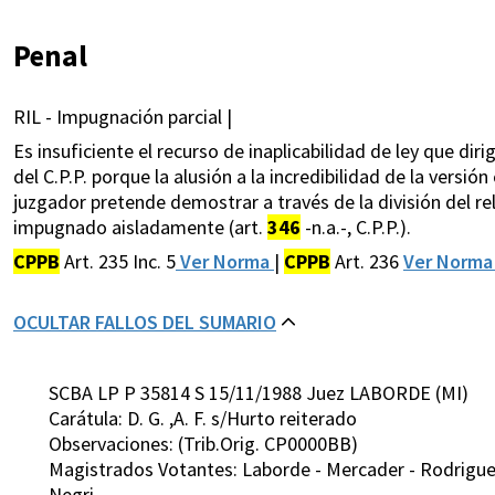
Penal
RIL - Impugnación parcial |
Es insuficiente el recurso de inaplicabilidad de ley que dir
del C.P.P. porque la alusión a la incredibilidad de la versión 
juzgador pretende demostrar a través de la división del r
impugnado aisladamente (art.
346
-n.a.-, C.P.P.).
CPPB
Art. 235 Inc. 5
Ver Norma
|
CPPB
Art. 236
Ver Norm
OCULTAR FALLOS DEL SUMARIO
SCBA LP P 35814 S 15/11/1988 Juez LABORDE (MI)
Carátula: D. G. ,A. F. s/Hurto reiterado
Observaciones: (Trib.Orig. CP0000BB)
Magistrados Votantes: Laborde - Mercader - Rodriguez 
Negri