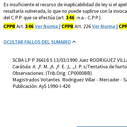
Es insuficiente el recurso de inaplicabilidad de ley si el a
resultaría vulnerada, lo que no puede suplirse con la invocac
del C.P.P. que se efectúa (art.
346
-n.a.- C.P.P.).
CPPB
Art.
346
Ver Norma
|
CPPB
Art. 226
Ver Norma
|
CP
OCULTAR FALLOS DEL SUMARIO
SCBA LP P 36618 S 13/03/1990 Juez RODRIGUEZ VILL
Carátula: A. ,F. M. ;A. ,F. E. ;L. ,J. P. s/Tentativa de hurto
Observaciones: (Trib.Orig. CP0000BB)
Magistrados Votantes: Rodriguez Villar - Mercader - S
Publicación: AyS 1990-I-420