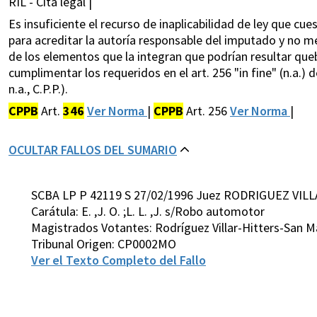
RIL - Cita legal |
Es insuficiente el recurso de inaplicabilidad de ley que c
para acreditar la autoría responsable del imputado y no 
de los elementos que la integran que podrían resultar que
cumplimentar los requeridos en el art. 256 "in fine" (n.a.)
n.a., C.P.P.).
CPPB
Art.
346
Ver Norma
|
CPPB
Art. 256
Ver Norma
|
OCULTAR FALLOS DEL SUMARIO
SCBA LP P 42119 S 27/02/1996 Juez RODRIGUEZ VILL
Carátula: E. ,J. O. ;L. L. ,J. s/Robo automotor
Magistrados Votantes: Rodríguez Villar-Hitters-San M
Tribunal Origen: CP0002MO
Ver el Texto Completo del Fallo