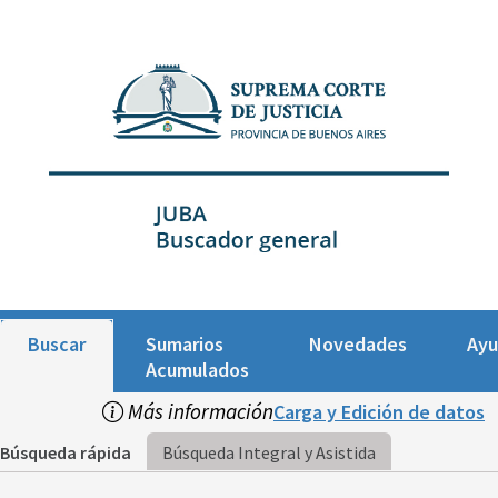
Buscar
Sumarios
Novedades
Ay
Acumulados
Más información
Carga y Edición de datos
Búsqueda rápida
Búsqueda Integral y Asistida