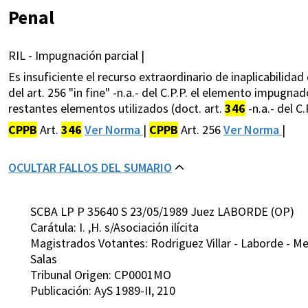
Penal
RIL - Impugnación parcial |
Es insuficiente el recurso extraordinario de inaplicabilida
del art. 256 "in fine" -n.a.- del C.P.P. el elemento impugn
restantes elementos utilizados (doct. art.
346
-n.a.- del C.P
CPPB
Art.
346
Ver Norma
|
CPPB
Art. 256
Ver Norma
|
OCULTAR FALLOS DEL SUMARIO
SCBA LP P 35640 S 23/05/1989 Juez LABORDE (OP)
Carátula: I. ,H. s/Asociación ilícita
Magistrados Votantes: Rodriguez Villar - Laborde - Me
Salas
Tribunal Origen: CP0001MO
Publicación: AyS 1989-II, 210