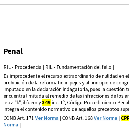
Penal
RIL - Procedencia | RIL - Fundamentación del fallo |
Es improcedente el recurso extraordinario de nulidad en el 
prohibición de la reformatio in pejus y al principio de cong
imputado en la declaración indagatoria, pues la cuestión tr
encuentra limitada al remedio de las infracciones de los art
letra "b", ibídem y
349
inc. 1º, Código Procedimiento Penal 
integra el contenido normativo de aquellos preceptos supr
CONB Art. 171
Ver Norma
| CONB Art. 168
Ver Norma
|
CP
Norma
|