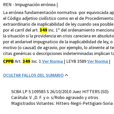
REN - Impugnación errónea |
La errónea fundamentación normativa -por equivocada apli
el Código adjetivo civilístico como en el de Procedimiento 
extraordinario de inaplicabilidad de ley cuando sea posible
por el carril del art.
349
inc. 1º del ordenamiento mencionad
la situación si la providencia en crisis careciera en absol
por el andarivel impugnaticio de la inaplicabilidad de ley, o
motivo (o causal) de agravio, por ejemplo, lo atinente al t
citas genéricas o descripciones indeterminadas implican ta
CPPB
Art.
349
Inc. 1
Ver Norma
| LEYB 3589
Ver Norma
|
OCULTAR FALLOS DEL SUMARIO
SCBA LP S 109585 S 26/10/2010 Juez HITTERS (SD)
Carátula: V. ,D. F. y o. s/Robo agravado y otros
Magistrados Votantes: Hitters-Negri-Pettigiani-Soria