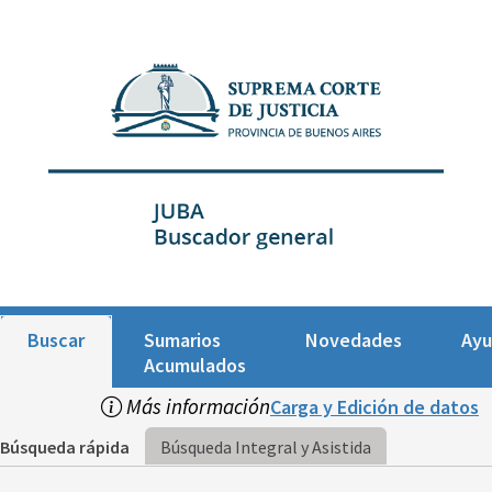
Buscar
Sumarios
Novedades
Ay
Acumulados
Más información
Carga y Edición de datos
Búsqueda rápida
Búsqueda Integral y Asistida