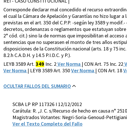
REI - CASO CONSTITUCIONAL |
Corresponde declarar mal concedido el recurso extraordina
el cual la Cámara de Apelación y Garantías no hizo lugar a 
previstas en el art. 350 del C.P.P. -según ley 3589 y modif.
decretos, ordenanzas o reglamentos que estatuyan sobre ma
2° cód. cit.) sino la de normas que imposibilitan el acceso a
sentencias que no superasen el monto de tres años estipulad
disposiciones de la Constitución nacional (arts. 18 y 75 inc
8.2.h C.A.D.H. y 14.5 P.I.D.C. y P.).
LEYB 3589 Art.
349
Inc. 2
Ver Norma
| CON Art. 75 Inc. 22
V
Ver Norma
| LEYB 3589 Art. 350
Ver Norma
| CON Art. 18
V
OCULTAR FALLOS DEL SUMARIO
SCBA LP RP 117326 I 12/12/2012
Carátula: R. ,J. C. s/Recurso de hecho en causa n° 251
Magistrados Votantes: Negri-Soria-Genoud-Pettigiani
Ver el Texto Completo del Fallo