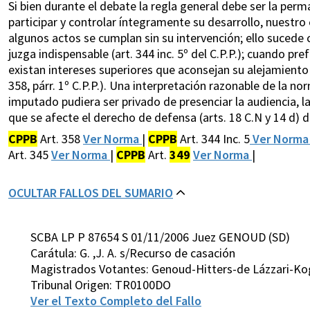
Si bien durante el debate la regla general debe ser la pe
participar y controlar íntegramente su desarrollo, nuestr
algunos actos se cumplan sin su intervención; ello sucede
juzga indispensable (art. 344 inc. 5º del C.P.P.); cuando pre
existan intereses superiores que aconsejan su alejamiento pa
358, párr. 1º C.P.P.). Una interpretación razonable de la no
imputado pudiera ser privado de presenciar la audiencia, la 
que se afecte el derecho de defensa (arts. 18 C.N y 14 d) d
CPPB
Art. 358
Ver Norma
|
CPPB
Art. 344 Inc. 5
Ver Norm
Art. 345
Ver Norma
|
CPPB
Art.
349
Ver Norma
|
OCULTAR FALLOS DEL SUMARIO
SCBA LP P 87654 S 01/11/2006 Juez GENOUD (SD)
Carátula: G. ,J. A. s/Recurso de casación
Magistrados Votantes: Genoud-Hitters-de Lázzari-Ko
Tribunal Origen: TR0100DO
Ver el Texto Completo del Fallo