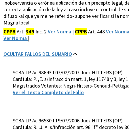
inobservancia o errónea aplicación de un precepto legal, de
correcta aplicación de la ley al caso incluye el control de 
difuso -al que ya me he referido- supone verificar si la nor
Magna local.
CPPB
Art.
349
Inc. 2
Ver Norma
|
CPPB
Art. 448
Ver Norm
Ver Norma
|
OCULTAR FALLOS DEL SUMARIO
SCBA LP Ac 98693 I 07/02/2007 Juez HITTERS (OP)
Carátula: P. ,E. s/Infracción mart. 1, ley 11748 y 3, le
Magistrados Votantes: Negri-Hitters-Genoud-Pettigia
Ver el Texto Completo del Fallo
SCBA LP Ac 96530 I 19/07/2006 Juez HITTERS (OP)
Carátula: R. ,J. A. s/Infracción art. 96 "f" decreto ley