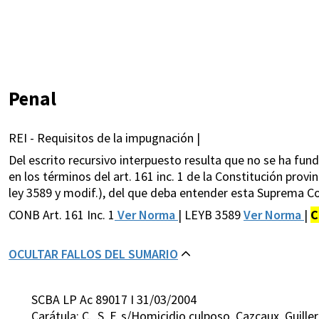
Penal
REI - Requisitos de la impugnación |
Del escrito recursivo interpuesto resulta que no se ha fun
en los términos del art. 161 inc. 1 de la Constitución provin
ley 3589 y modif.), del que deba entender esta Suprema Co
CONB Art. 161 Inc. 1
Ver Norma
| LEYB 3589
Ver Norma
|
C
OCULTAR FALLOS DEL SUMARIO
SCBA LP Ac 89017 I 31/03/2004
Carátula: C. ,S. F. s/Homicidio culposo. Cazcaux, Guill