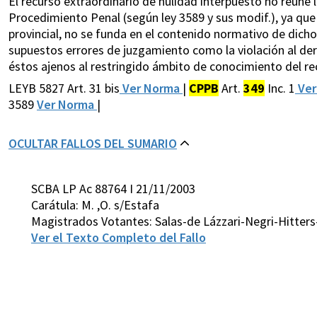
El recurso extraordinario de nulidad interpuesto no reúne l
Procedimiento Penal (según ley 3589 y sus modif.), ya que s
provincial, no se funda en el contenido normativo de dicho
supuestos errores de juzgamiento como la violación al dere
éstos ajenos al restringido ámbito de conocimiento del recu
LEYB 5827 Art. 31 bis
Ver Norma
|
CPPB
Art.
349
Inc. 1
Ver
3589
Ver Norma
|
OCULTAR FALLOS DEL SUMARIO
SCBA LP Ac 88764 I 21/11/2003
Carátula: M. ,O. s/Estafa
Magistrados Votantes: Salas-de Lázzari-Negri-Hitters
Ver el Texto Completo del Fallo