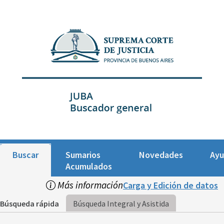
Buscar
Sumarios
Novedades
Ay
Acumulados
Más información
Carga y Edición de datos
Búsqueda rápida
Búsqueda Integral y Asistida