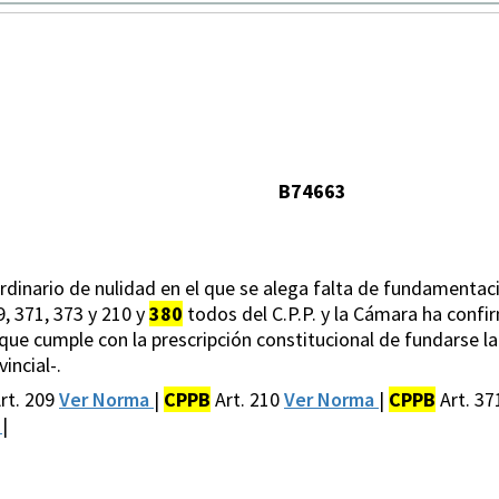
B74663
dinario de nulidad en el que se alega falta de fundamentació
9, 371, 373 y 210 y
380
todos del C.P.P. y la Cámara ha conf
que cumple con la prescripción constitucional de fundarse la
incial-.
rt. 209
Ver Norma
|
CPPB
Art. 210
Ver Norma
|
CPPB
Art. 3
a
|