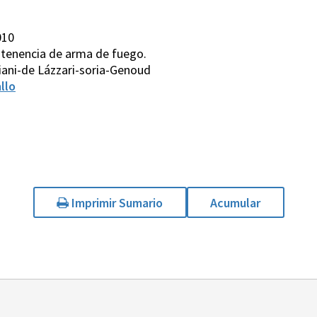
010
 y tenencia de arma de fuego.
iani-de Lázzari-soria-Genoud
llo
Imprimir Sumario
Acumular