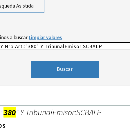
squeda Asistida
minos a buscar
Limpiar valores
:"
380
" Y TribunalEmisor:SCBALP
OS