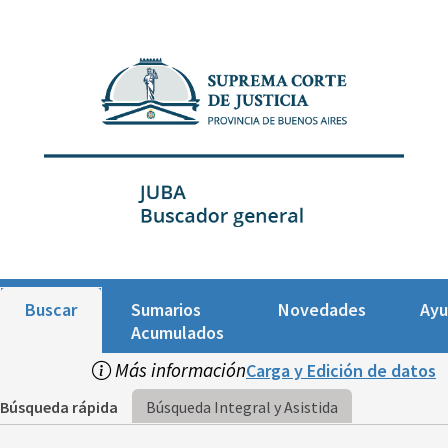
Buscar
Sumarios
Novedades
Ay
Acumulados
Más información
Carga y Edición de datos
Búsqueda rápida
Búsqueda Integral y Asistida