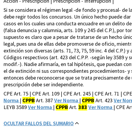
Acción - Prescripción | Prescripción - Interrupción |
Si se considera el régimen legal -de fondo y procesal- de l
debe regir todos los concursos. Un único hecho puede dar 
casos en los cuales una conducta encuadre en un delito de 
(falsa denuncia y calumnia, arts. 109 y 245 del C.P.), por 
supuesto es claro que a pesar de tratarse de un hecho únic
legal, pues una de ellas debe promoverse de oficio, mientra
extinción son diversas (arts. 71, 73, 75, 59 inc. 4 del C.P.)
Códigos respectivos (art. 423 del C.P.P. -según ley 3589 y su
modif.-). Nadie afirmaría, en tal hipótesis, que puedan co
el de extinción ni sus correspondientes procedimientos- y s
entonces debe reconocerse que se trata precisamente de u
prescripción debe ser independiente.
CPE Art. 75 | CPE Art. 109 | CPE Art. 245 | CPE Art. 71 | CPE
Norma
|
CPPB
Art. 387
Ver Norma
|
CPPB
Art. 423
Ver No
LEYB 3589
Ver Norma
|
CPPB
Art.
383
Ver Norma
| CPE Art
OCULTAR FALLOS DEL SUMARIO