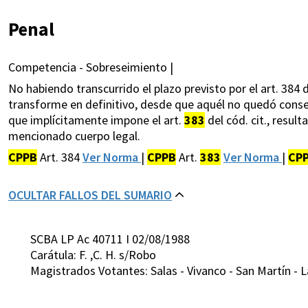
Penal
Competencia - Sobreseimiento |
No habiendo transcurrido el plazo previsto por el art. 384 
transforme en definitivo, desde que aquél no quedó consen
que implícitamente impone el art.
383
del cód. cit., result
mencionado cuerpo legal.
CPPB
Art. 384
Ver Norma
|
CPPB
Art.
383
Ver Norma
|
CP
OCULTAR FALLOS DEL SUMARIO
SCBA LP Ac 40711 I 02/08/1988
Carátula: F. ,C. H. s/Robo
Magistrados Votantes: Salas - Vivanco - San Martín - 