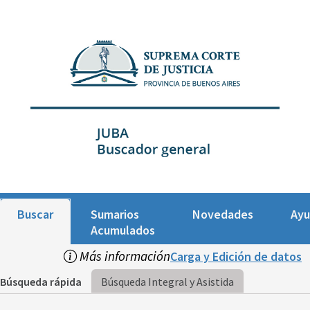
Buscar
Sumarios
Novedades
Ay
Acumulados
Más información
Carga y Edición de datos
Búsqueda rápida
Búsqueda Integral y Asistida