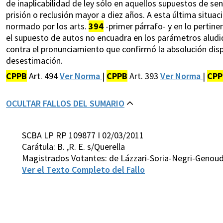
de inaplicabilidad de ley sólo en aquellos supuestos de se
prisión o reclusión mayor a diez años. A esta última situac
normado por los arts.
394
-primer párrafo- y en lo pertine
el supuesto de autos no encuadra en los parámetros aludid
contra el pronunciamiento que confirmó la absolución dis
desestimación.
CPPB
Art. 494
Ver Norma
|
CPPB
Art. 393
Ver Norma
|
CPP
OCULTAR FALLOS DEL SUMARIO
SCBA LP RP 109877 I 02/03/2011
Carátula: B. ,R. E. s/Querella
Magistrados Votantes: de Lázzari-Soria-Negri-Genou
Ver el Texto Completo del Fallo