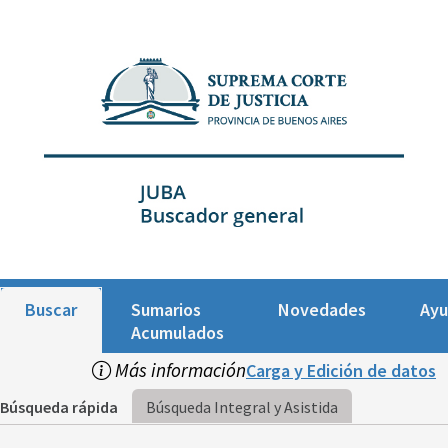
Buscar
Sumarios
Novedades
Ay
Acumulados
Más información
Carga y Edición de datos
Búsqueda rápida
Búsqueda Integral y Asistida