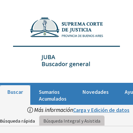
Buscar
Sumarios
Novedades
Ay
Acumulados
Más información
Carga y Edición de datos
Búsqueda rápida
Búsqueda Integral y Asistida