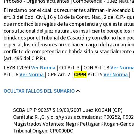
Proceso - Organos actuantes | Competencia - Juez Natural 
El reclamo por el cual los recurrentes afirman -invocando la l
art. 3 del Cód. Civil, 16 y 18 de la Const. Nac., 2 del C.P.-
que modificó las reglas de la competencia y que esta situa
constitucional del juez natural, es insuficiente porque l
brindados por el Tribunal de Casación y con ello no han po
especial, los defensores no se hacen cargo del razonamient
conflicto de competencia no habría sido sustancialmente d
(art. 495 del C.P.P.).
LEYB 12059
Ver Norma
| CCI Art. 3 | CON Art. 18
Ver Norm
Art. 16
Ver Norma
| CPE Art. 2 |
CPPB
Art. 15
Ver Norma
|
OCULTAR FALLOS DEL SUMARIO
SCBA LP P 90257 S 19/09/2007 Juez KOGAN (OP)
Carátula: R. ,G. y o. s/(y sus acumuladas: P90252, P9
Magistrados Votantes: Negri-Pettigiani-Kogan-Genou
Tribunal Origen: CP0000DO