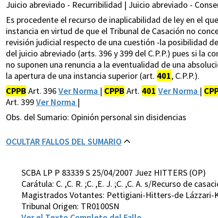
Juicio abreviado - Recurribilidad | Juicio abreviado - Conse
Es procedente el recurso de inaplicabilidad de ley en el qu
instancia en virtud de que el Tribunal de Casación no conce
revisión judicial respecto de una cuestión -la posibilidad 
del juicio abreviado (arts. 396 y 399 del C.P.P.) pues si la 
no suponen una renuncia a la eventualidad de una absoluci
la apertura de una instancia superior (art.
401
, C.P.P.).
CPPB
Art. 396
Ver Norma
|
CPPB
Art.
401
Ver Norma
|
CP
Art. 399
Ver Norma
|
Obs. del Sumario: Opinión personal sin disidencias
OCULTAR FALLOS DEL SUMARIO
SCBA LP P 83339 S 25/04/2007 Juez HITTERS (OP)
Carátula: C. ,C. R. ;C. ,E. J. ;C. ,C. A. s/Recurso de casac
Magistrados Votantes: Pettigiani-Hitters-de Lázzari-
Tribunal Origen: TR0100SN
Ver el Texto Completo del Fallo