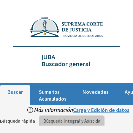
Buscar
Sumarios
Novedades
Ay
Acumulados
Más información
Carga y Edición de datos
Búsqueda rápida
Búsqueda Integral y Asistida