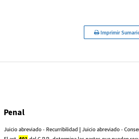
Imprimir Sumari
Penal
Juicio abreviado - Recurribilidad | Juicio abreviado - Cons
El art.
401
del C.P.P., determina las partes que pueden recu