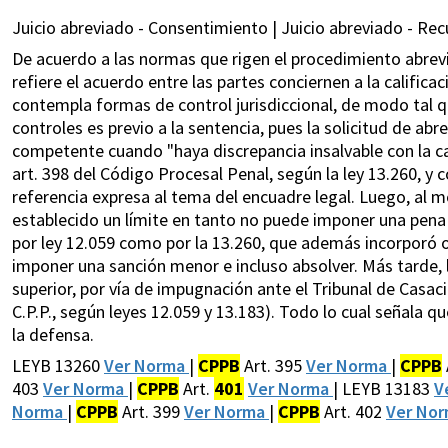
Juicio abreviado - Consentimiento | Juicio abreviado - Recur
De acuerdo a las normas que rigen el procedimiento abrevia
refiere el acuerdo entre las partes conciernen a la calificac
contempla formas de control jurisdiccional, de modo tal 
controles es previo a la sentencia, pues la solicitud de ab
competente cuando "haya discrepancia insalvable con la cali
art. 398 del Código Procesal Penal, según la ley 13.260, y 
referencia expresa al tema del encuadre legal. Luego, al mo
establecido un límite en tanto no puede imponer una pena sup
por ley 12.059 como por la 13.260, que además incorporó ot
imponer una sanción menor e incluso absolver. Más tarde, la
superior, por vía de impugnación ante el Tribunal de Casació
C.P.P., según leyes 12.059 y 13.183). Todo lo cual señala qu
la defensa.
LEYB 13260
Ver Norma
|
CPPB
Art. 395
Ver Norma
|
CPPB
403
Ver Norma
|
CPPB
Art.
401
Ver Norma
| LEYB 13183
V
Norma
|
CPPB
Art. 399
Ver Norma
|
CPPB
Art. 402
Ver No