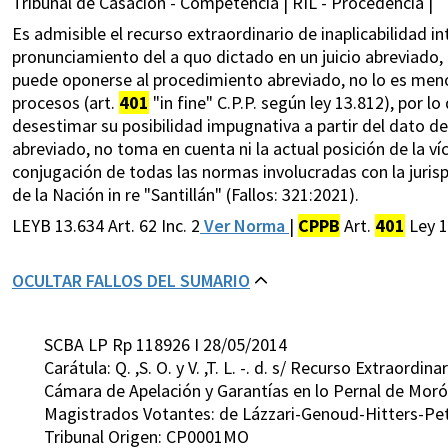
Tribunal de Casación - Competencia | RIL - Procedencia |
Es admisible el recurso extraordinario de inaplicabilidad i
pronunciamiento del a quo dictado en un juicio abreviado, 
puede oponerse al procedimiento abreviado, no lo es meno
procesos (art.
401
"in fine" C.P.P. según ley 13.812), por lo
desestimar su posibilidad impugnativa a partir del dato de
abreviado, no toma en cuenta ni la actual posición de la víc
conjugación de todas las normas involucradas con la jurisp
de la Nación in re "Santillán" (Fallos: 321:2021).
LEYB 13.634 Art. 62 Inc. 2
Ver Norma
|
CPPB
Art.
401
Ley 1
OCULTAR FALLOS DEL SUMARIO
SCBA LP Rp 118926 I 28/05/2014
Carátula: Q. ,S. O. y V. ,T. L. -. d. s/ Recurso Extraordi
Cámara de Apelación y Garantías en lo Pernal de Morón
Magistrados Votantes: de Lázzari-Genoud-Hitters-Pet
Tribunal Origen: CP0001MO