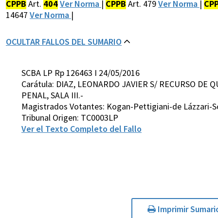
CPPB
Art.
404
Ver Norma
|
CPPB
Art. 479
Ver Norma
|
CP
14647
Ver Norma
|
OCULTAR FALLOS DEL SUMARIO
SCBA LP Rp 126463 I 24/05/2016
Carátula: DIAZ, LEONARDO JAVIER S/ RECURSO DE 
PENAL, SALA III.-
Magistrados Votantes: Kogan-Pettigiani-de Lázzari-S
Tribunal Origen: TC0003LP
Ver el Texto Completo del Fallo
Imprimir Sumari