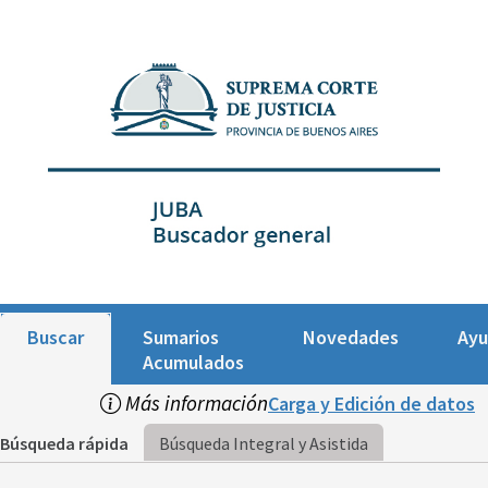
Buscar
Sumarios
Novedades
Ay
Acumulados
Más información
Carga y Edición de datos
Búsqueda rápida
Búsqueda Integral y Asistida